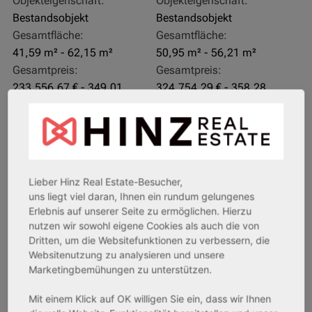
Objekteigenschaft:
Objekteigenschaft:
Bestandsobjekt
Bestandsobjekt
Gesamtfläche:
Gesamtfläche:
41,59 m² - 62,15 m²
50,95 m² - 56,21 m²
Gesamtpreis:
Gesamtpreis:
233.556,67 € - 349.016,67 €
324.754,29 € - 358.289,14 €
AfA Degressive 5,00 %
Sofortmiete
Lieber Hinz Real Estate-Besucher,
uns liegt viel daran, Ihnen ein rundum gelungenes
Erlebnis auf unserer Seite zu ermöglichen. Hierzu
nutzen wir sowohl eigene Cookies als auch die von
Dritten, um die Websitefunktionen zu verbessern, die
Websitenutzung zu analysieren und unsere
Marketingbemühungen zu unterstützen.
27711 Osterholz-Scharmbeck
32469 Petershagen
Mit einem Klick auf OK willigen Sie ein, dass wir Ihnen
Rendite:
Rendite: