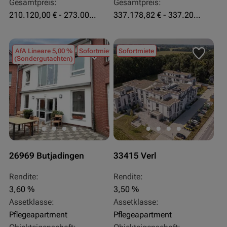
Gesamtpreis:
Gesamtpreis:
210.120,00 € - 273.003,24 €
337.178,82 € - 337.207,06 €
AfA Lineare 5,00 %
Sofortmiete
Sofortmiete
(Sondergutachten)
26969 Butjadingen
33415 Verl
Rendite:
Rendite:
3,60 %
3,50 %
Assetklasse:
Assetklasse:
Pflegeapartment
Pflegeapartment