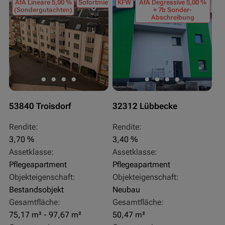
AfA Lineare 5,00 %
Sofortmiete
KFW
AfA Degressive 5,00 %
(Sondergutachten)
+ 7b Sonder-
Abschreibung
53840 Troisdorf
32312 Lübbecke
Rendite:
Rendite:
3,70 %
3,40 %
Assetklasse:
Assetklasse:
Pflegeapartment
Pflegeapartment
Objekteigenschaft:
Objekteigenschaft:
Bestandsobjekt
Neubau
Gesamtfläche:
Gesamtfläche:
75,17 m² - 97,67 m²
50,47 m²