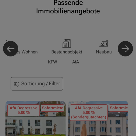
Passende
Immobilienangebote
-/Betreutes Wohnen
Bestandsobjekt
Neubau
Pfle
KFW
AfA
Sortierung / Filter
AfA Degressive
Sofortmiete
AfA Degressive
Sofortmiete
5,00 %
5,00 %
(Sondergutachten)