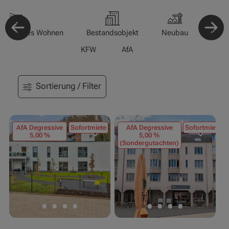
-/Betreutes Wohnen
Bestandsobjekt
Neubau
Pfle
KFW
AfA
Sortierung / Filter
AfA Degressive
Sofortmiete
AfA Degressive
Sofortmiete
5,00 %
5,00 %
(Sondergutachten)