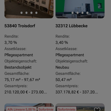
53840 Troisdorf
32312 Lübbecke
Rendite:
Rendite:
3,70 %
3,40 %
Assetklasse:
Assetklasse:
Pflegeapartment
Pflegeapartment
Objekteigenschaft:
Objekteigenschaft:
Bestandsobjekt
Neubau
Gesamtfläche:
Gesamtfläche:
75,17 m² - 97,67 m²
50,47 m²
Gesamtpreis:
Gesamtpreis:
210.120,00 € - 273.003,24 €
337.178,82 € - 337.207,06 €
AfA Lineare 5,00 %
Sofortmiete
Sofortmiete