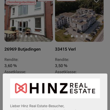
(Sondergutachten)
26969 Butjadingen
33415 Verl
Rendite:
Rendite:
3,60 %
3,50 %
Assetklasse:
Assetklasse:
Pflegeapartment
Pflegeapartment
Objekteigenschaft:
Objekteigenschaft:
Bestandsobjekt
Bestandsobjekt
Gesamtfläche:
Gesamtfläche:
41,59 m² - 62,15 m²
50,95 m² - 56,21 m²
Lieber Hinz Real Estate-Besucher,
Gesamtpreis:
Gesamtpreis: