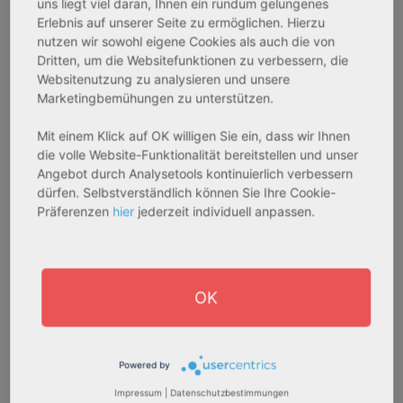
uns liegt viel daran, Ihnen ein rundum gelungenes
233.556,67 € - 349.016,67 €
324.754,29 € - 358.289,14 €
Erlebnis auf unserer Seite zu ermöglichen. Hierzu
nutzen wir sowohl eigene Cookies als auch die von
Dritten, um die Websitefunktionen zu verbessern, die
Websitenutzung zu analysieren und unsere
AfA Degressive 5,00 %
Sofortmiete
Marketingbemühungen zu unterstützen.
Mit einem Klick auf OK willigen Sie ein, dass wir Ihnen
die volle Website-Funktionalität bereitstellen und unser
Angebot durch Analysetools kontinuierlich verbessern
dürfen. Selbstverständlich können Sie Ihre Cookie-
Präferenzen
hier
jederzeit individuell anpassen.
27711 Osterholz-Scharmbeck
32469 Petershagen
OK
Rendite:
Rendite:
3,60 %
4,07 %
Assetklasse:
Assetklasse:
Powered by
Pflegeapartment
Pflegeapartment
Objekteigenschaft:
Objekteigenschaft:
Impressum
|
Datenschutzbestimmungen