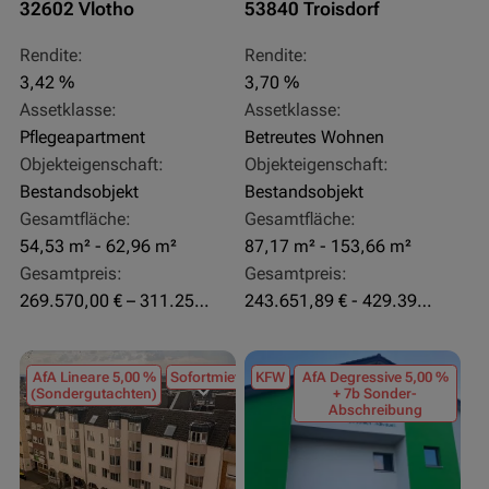
32602 Vlotho
53840 Troisdorf
Rendite:
Rendite:
3,42 %
3,70 %
Assetklasse:
Assetklasse:
Pflegeapartment
Betreutes Wohnen
Objekteigenschaft:
Objekteigenschaft:
Bestandsobjekt
Bestandsobjekt
Gesamtfläche:
Gesamtfläche:
54,53 m² - 62,96 m²
87,17 m² - 153,66 m²
Gesamtpreis:
Gesamtpreis:
269.570,00 € – 311.250,00 €
243.651,89 € - 429.392,43 €
AfA Lineare 5,00 %
Sofortmiete
KFW
AfA Degressive 5,00 %
(Sondergutachten)
+ 7b Sonder-
Abschreibung