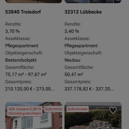
53840 Troisdorf
32312 Lübbecke
Rendite:
Rendite:
3,70 %
3,40 %
Assetklasse:
Assetklasse:
Pflegeapartment
Pflegeapartment
Objekteigenschaft:
Objekteigenschaft:
Bestandsobjekt
Neubau
Gesamtfläche:
Gesamtfläche:
75,17 m² - 97,67 m²
50,47 m²
Gesamtpreis:
Gesamtpreis:
210.120,00 € - 273.003,24 €
337.178,82 € - 337.207,06 €
AfA Lineare 5,00 %
Sofortmiete
Sofortmiete
(Sondergutachten)