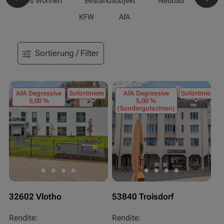
-/Betreutes Wohnen
Bestandsobjekt
Neubau
Pfle
KFW
AfA
Sortierung / Filter
AfA Degressive
Sofortmiete
AfA Degressive
Sofortmiete
5,00 %
5,00 %
(Sondergutachten)
32602 Vlotho
53840 Troisdorf
Rendite:
Rendite: