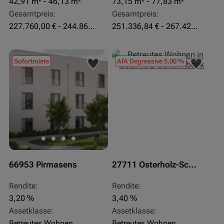
42,91 m² - 46,13 m²
73,15 m² - 77,83 m²
Gesamtpreis:
Gesamtpreis:
227.760,00 € - 244.860,00 €
251.336,84 € - 267.420,00 €
Sofortmiete
AfA Degressive 5,00 %
66953 Pirmasens
27711 Osterholz-Scharmbeck
Rendite:
Rendite:
3,20 %
3,40 %
Assetklasse:
Assetklasse:
Betreutes Wohnen
Betreutes Wohnen