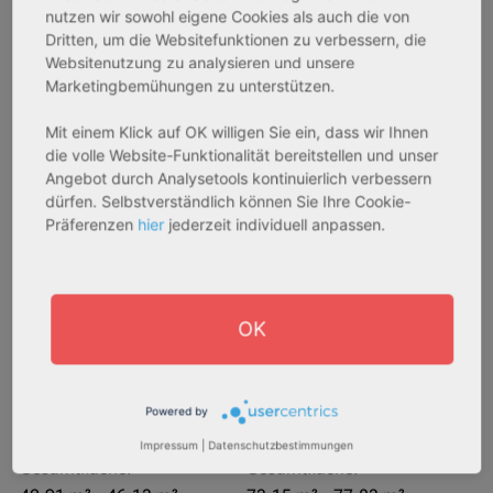
nutzen wir sowohl eigene Cookies als auch die von
AfA Degressive 5,00 %
Sofortmiete
Dritten, um die Websitefunktionen zu verbessern, die
Websitenutzung zu analysieren und unsere
Marketingbemühungen zu unterstützen.
Mit einem Klick auf OK willigen Sie ein, dass wir Ihnen
die volle Website-Funktionalität bereitstellen und unser
Angebot durch Analysetools kontinuierlich verbessern
dürfen. Selbstverständlich können Sie Ihre Cookie-
Präferenzen
hier
jederzeit individuell anpassen.
27711 Osterholz-Scharmbeck
32469 Petershagen
Rendite:
Rendite:
OK
3,60 %
4,07 %
Assetklasse:
Assetklasse:
Pflegeapartment
Pflegeapartment
Objekteigenschaft:
Objekteigenschaft:
Powered by
Neubau
Bestandsobjekt
Impressum
|
Datenschutzbestimmungen
Gesamtfläche:
Gesamtfläche: