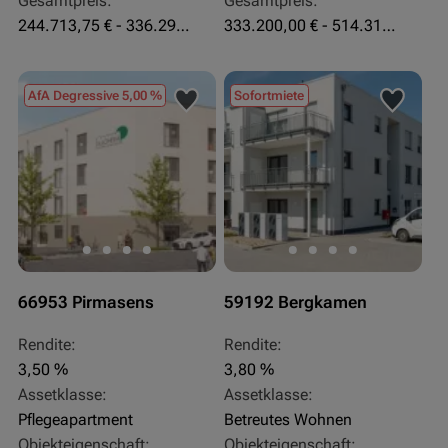
Gesamtpreis:
Gesamtpreis:
244.713,75 € - 336.292 €
333.200,00 € - 514.310,00 €
AfA Degressive 5,00 %
Sofortmiete
66953 Pirmasens
59192 Bergkamen
Rendite:
Rendite:
3,50 %
3,80 %
Assetklasse:
Assetklasse:
Pflegeapartment
Betreutes Wohnen
Objekteigenschaft:
Objekteigenschaft: