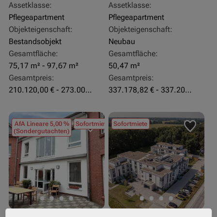
Assetklasse:
Assetklasse:
Pflegeapartment
Pflegeapartment
Objekteigenschaft:
Objekteigenschaft:
Bestandsobjekt
Neubau
Gesamtfläche:
Gesamtfläche:
75,17 m² - 97,67 m²
50,47 m²
Gesamtpreis:
Gesamtpreis:
210.120,00 € - 273.003,24 €
337.178,82 € - 337.207,06 €
AfA Lineare 5,00 %
Sofortmiete
Sofortmiete
(Sondergutachten)