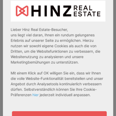
26969 Butjadingen
33415 Verl
Rendite:
Rendite:
3,60 %
3,50 %
Assetklasse:
Assetklasse:
Lieber Hinz Real Estate-Besucher,
Pflegeapartment
Pflegeapartment
uns liegt viel daran, Ihnen ein rundum gelungenes
Objekteigenschaft:
Objekteigenschaft:
Erlebnis auf unserer Seite zu ermöglichen. Hierzu
nutzen wir sowohl eigene Cookies als auch die von
Bestandsobjekt
Bestandsobjekt
Dritten, um die Websitefunktionen zu verbessern, die
Gesamtfläche:
Gesamtfläche:
Websitenutzung zu analysieren und unsere
41,59 m² - 62,15 m²
50,95 m² - 56,21 m²
Marketingbemühungen zu unterstützen.
Gesamtpreis:
Gesamtpreis:
233.556,67 € - 349.016,67 €
324.754,29 € - 358.289,14 €
Mit einem Klick auf OK willigen Sie ein, dass wir Ihnen
die volle Website-Funktionalität bereitstellen und unser
Angebot durch Analysetools kontinuierlich verbessern
dürfen. Selbstverständlich können Sie Ihre Cookie-
AfA Degressive 5,00 %
Sofortmiete
Präferenzen
hier
jederzeit individuell anpassen.