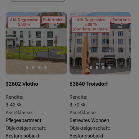
AfA Degressive
Sofortmiete
AfA Degressive
Sofortmiete
5,00 %
5,00 %
(Sondergutachten)
32602 Vlotho
53840 Troisdorf
Rendite:
Rendite:
3,42 %
3,70 %
Assetklasse:
Assetklasse:
Pflegeapartment
Betreutes Wohnen
Objekteigenschaft:
Objekteigenschaft:
Bestandsobjekt
Bestandsobjekt