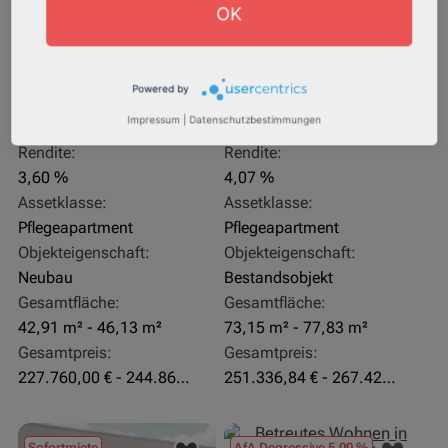
OK
Powered by
27711 Osterholz-Scharmbeck
32469 Petershagen
Impressum
|
Datenschutzbestimmungen
Rendite:
Rendite:
3,60 %
4,07 %
Assetklasse:
Assetklasse:
Pflegeapartment
Pflegeapartment
Objekteigenschaft:
Objekteigenschaft:
Neubau
Bestandsobjekt
Gesamtfläche:
Gesamtfläche:
42,91 m² - 46,13 m²
73,15 m² - 77,83 m²
Gesamtpreis:
Gesamtpreis:
227.760,00 € - 244.860,00 €
251.336,84 € - 267.420,00 €
Sofortmiete
AfA Degressive 5,00 %