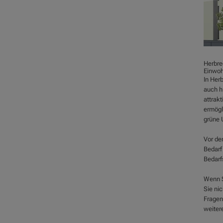
Herbre
Einwoh
In Herb
auch h
attrak
ermögl
grüne 
Vor de
Bedarf
Bedarf
Wenn Si
Sie ni
Fragen
weiter