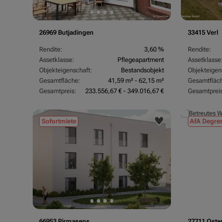
26969 Butjadingen
33415 Verl
Rendite:
3,60 %
Rendite:
Assetklasse:
Pflegeapartment
Assetklasse
Objekteigenschaft:
Bestandsobjekt
Objekteigen
Gesamtfläche:
41,59 m² - 62,15 m²
Gesamtfläc
Gesamtpreis:
233.556,67 € - 349.016,67 €
Gesamtpreis
Sofortmiete
AfA Degres
66953 Pirmasens
27711 Oste