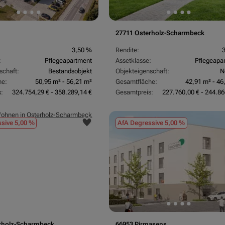
27711 Osterholz-Scharmbeck
3,50 %
Rendite:
:
Pflegeapartment
Assetklasse:
Pflegeapa
schaft:
Bestandsobjekt
Objekteigenschaft:
N
he:
50,95 m² - 56,21 m²
Gesamtfläche:
42,91 m² - 46
:
324.754,29 € - 358.289,14 €
Gesamtpreis:
227.760,00 € - 244.86
sive 5,00 %
AfA Degressive 5,00 %
rholz-Scharmbeck
66953 Pirmasens