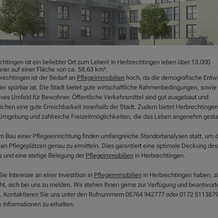
chtingen ist ein beliebter Ort zum Leben! In Herbrechtingen leben über 13.000
ner auf einer Fläche von ca. 58,63 km².
rechtingen ist der Bedarf an
Pflegeimmobilien
hoch, da die demografische Entw
ier spürbar ist. Die Stadt bietet gute wirtschaftliche Rahmenbedingungen, sowie 
tives Umfeld für Bewohner. Öffentliche Verkehrsmittel sind gut ausgebaut und
ichen eine gute Erreichbarkeit innerhalb der Stadt. Zudem bietet Herbrechtingen
Umgebung und zahlreiche Freizeitmöglichkeiten, die das Leben angenehm gesta
m Bau einer Pflegeeinrichtung finden umfangreiche Standortanalysen statt, um 
 an Pflegeplätzen genau zu ermitteln. Dies garantiert eine optimale Deckung des
s und eine stetige Belegung der
Pflegeimmobilien
in Herbrechtingen.
e Interesse an einer Investition in
Pflegeimmobilien
in Herbrechtingen haben, z
cht, sich bei uns zu melden. Wir stehen Ihnen gerne zur Verfügung und beantwort
. Kontaktieren Sie uns unter den Rufnummern 05764 942777 oder 0172 511387
e Informationen zu erhalten.