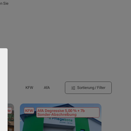
en Sie
Sortierung / Filter
KFW
AfA
tmiete
KFW
AfA Degressive 5,00 % + 7b
Sonder-Abschreibung