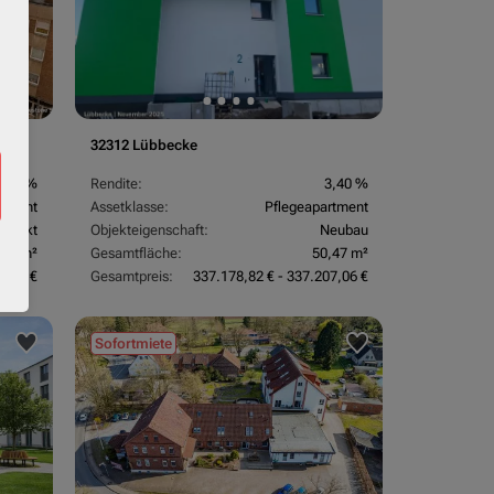
32312 Lübbecke
3,70 %
Rendite:
3,40 %
rtment
Assetklasse:
Pflegeapartment
objekt
Objekteigenschaft:
Neubau
,67 m²
Gesamtfläche:
50,47 m²
3,24 €
Gesamtpreis:
337.178,82 € - 337.207,06 €
Sofortmiete