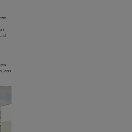
iche
n
und
 und
mten
en, was