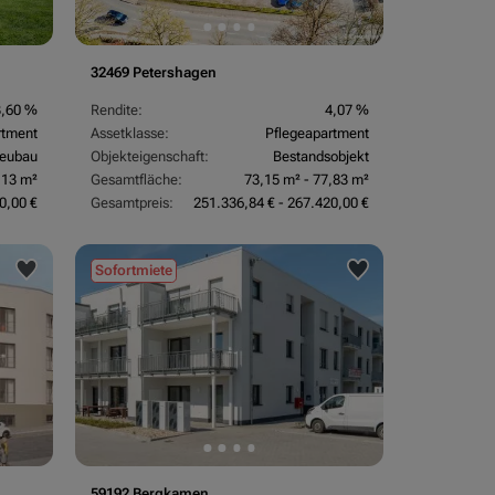
32469 Petershagen
3,60 %
Rendite:
4,07 %
rtment
Assetklasse:
Pflegeapartment
eubau
Objekteigenschaft:
Bestandsobjekt
,13 m²
Gesamtfläche:
73,15 m² - 77,83 m²
0,00 €
Gesamtpreis:
251.336,84 € - 267.420,00 €
Sofortmiete
59192 Bergkamen