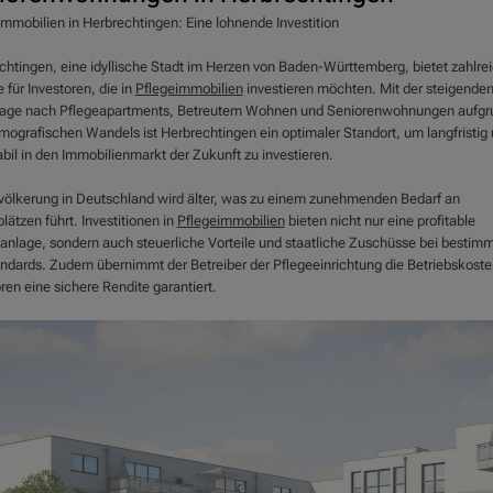
immobilien in Herbrechtingen: Eine lohnende Investition
chtingen, eine idyllische Stadt im Herzen von Baden-Württemberg, bietet zahlre
e für Investoren, die in
Pflegeimmobilien
investieren möchten. Mit der steigende
age nach Pflegeapartments, Betreutem Wohnen und Seniorenwohnungen aufgr
mografischen Wandels ist Herbrechtingen ein optimaler Standort, um langfristig
bil in den Immobilienmarkt der Zukunft zu investieren.
völkerung in Deutschland wird älter, was zu einem zunehmenden Bedarf an
lätzen führt. Investitionen in
Pflegeimmobilien
bieten nicht nur eine profitable
lanlage, sondern auch steuerliche Vorteile und staatliche Zuschüsse bei bestim
ndards. Zudem übernimmt der Betreiber der Pflegeeinrichtung die Betriebskost
ren eine sichere Rendite garantiert.