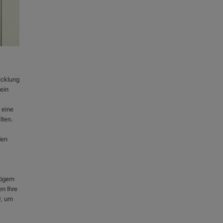
icklung
ein
 eine
lten.
den
ögern
en Ihre
9, um