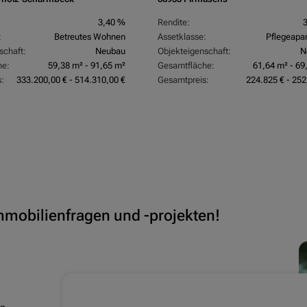
3,40 %
Rendite:
:
Betreutes Wohnen
Assetklasse:
Pflegeapa
schaft:
Neubau
Objekteigenschaft:
N
he:
59,38 m² - 91,65 m²
Gesamtfläche:
61,64 m² - 69
:
333.200,00 € - 514.310,00 €
Gesamtpreis:
224.825 € - 252
Immobilienfragen und -projekten!