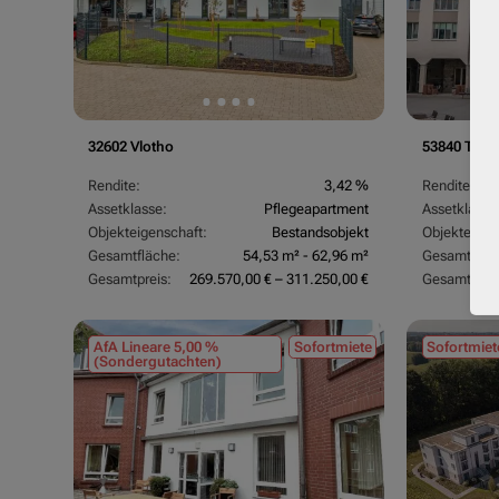
32602 Vlotho
53840 Trois
Rendite:
3,42 %
Rendite:
Assetklasse:
Pflegeapartment
Assetklasse
Objekteigenschaft:
Bestandsobjekt
Objekteigen
Gesamtfläche:
54,53 m² - 62,96 m²
Gesamtfläc
Gesamtpreis:
269.570,00 € – 311.250,00 €
Gesamtpreis
AfA Lineare 5,00 %
Sofortmiete
Sofortmiet
(Sondergutachten)