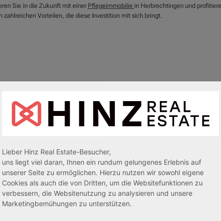
eren Sie in die Zukunft mit einer
Pflegeimmobilie
in Herbrechtingen und profitier
 zahlreichen Vorteilen, die diese Investition mit sich bringt.
Lieber Hinz Real Estate-Besucher,
egeapartments
Senioren-/Betreutes Wohnen
uns liegt viel daran, Ihnen ein rundum gelungenes Erlebnis auf
unserer Seite zu ermöglichen. Hierzu nutzen wir sowohl eigene
Cookies als auch die von Dritten, um die Websitefunktionen zu
sive 5,00 %
Sofortmiete
AfA Lineare 5,00 %
Sofor
verbessern, die Websitenutzung zu analysieren und unsere
tachten)
(Sondergutachten)
Marketingbemühungen zu unterstützen.