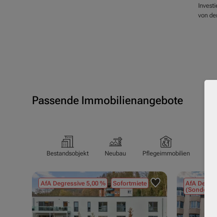
Investi
von den
Passende Immobilienangebote
Bestandsobjekt
Neubau
Pflegeimmobilien
Pfl
AfA Degressive 5,00 %
Sofortmiete
AfA Degres
(Sondergu