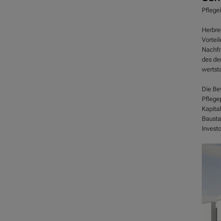
Pflege
Herbre
Vorteil
Nachfr
des de
wertsta
Die Be
Pflegep
Kapita
Bausta
Investo