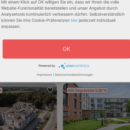
Mit einem Klick auf OK willigen Sie ein, dass wir Ihnen die volle
Website-Funktionalität bereitstellen und unser Angebot durch
Analysetools kontinuierlich verbessern dürfen. Selbstverständlich
können Sie Ihre Cookie-Präferenzen
hier
jederzeit individuell
anpassen.
dorf
53840 Troisdorf
OK
3,70 %
Rendite:
:
Betreutes Wohnen
Assetklasse:
Pflegeapa
schaft:
Bestandsobjekt
Objekteigenschaft:
Bestands
Powered by
he:
87,17 m² - 153,66 m²
Gesamtfläche:
75,17 m² - 97
:
243.651,89 € - 429.392,43 €
Gesamtpreis:
210.120,00 € - 273.00
Impressum
|
Datenschutzbestimmungen
e
AfA Degressive 5,00 %