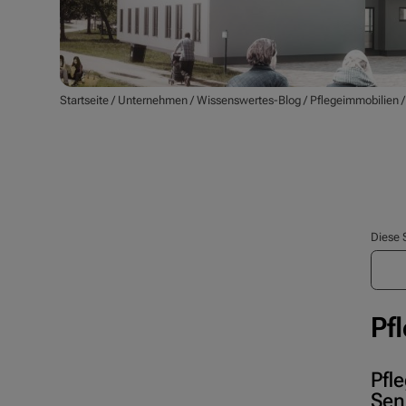
Startseite
/
Unternehmen
/
Wissenswertes-Blog
/
Pflegeimmobilien
Diese 
Pf
Pfl
Sen