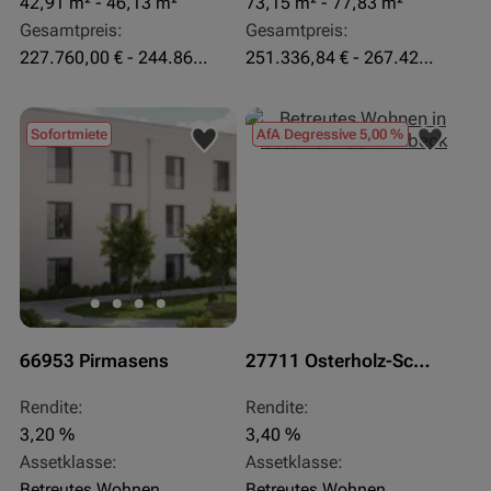
42,91 m² - 46,13 m²
73,15 m² - 77,83 m²
Gesamtpreis:
Gesamtpreis:
227.760,00 € - 244.860,00 €
251.336,84 € - 267.420,00 €
Sofortmiete
AfA Degressive 5,00 %
66953 Pirmasens
27711 Osterholz-Scharmbeck
Rendite:
Rendite:
3,20 %
3,40 %
Assetklasse:
Assetklasse:
Betreutes Wohnen
Betreutes Wohnen