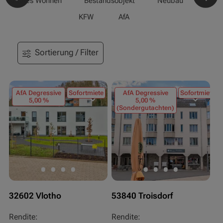
-/Betreutes Wohnen
Bestandsobjekt
Neubau
Pfle
KFW
AfA
Sortierung / Filter
AfA Degressive
Sofortmiete
AfA Degressive
Sofortmiete
5,00 %
5,00 %
(Sondergutachten)
32602 Vlotho
53840 Troisdorf
Rendite:
Rendite: