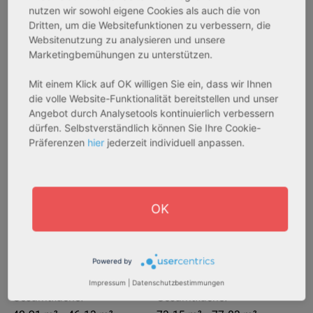
nutzen wir sowohl eigene Cookies als auch die von
AfA Degressive 5,00 %
Sofortmiete
Dritten, um die Websitefunktionen zu verbessern, die
Websitenutzung zu analysieren und unsere
Marketingbemühungen zu unterstützen.
Mit einem Klick auf OK willigen Sie ein, dass wir Ihnen
die volle Website-Funktionalität bereitstellen und unser
Angebot durch Analysetools kontinuierlich verbessern
dürfen. Selbstverständlich können Sie Ihre Cookie-
Präferenzen
hier
jederzeit individuell anpassen.
27711 Osterholz-Scharmbeck
32469 Petershagen
Rendite:
Rendite:
OK
3,60 %
4,07 %
Assetklasse:
Assetklasse:
Pflegeapartment
Pflegeapartment
Objekteigenschaft:
Objekteigenschaft:
Powered by
Neubau
Bestandsobjekt
Impressum
|
Datenschutzbestimmungen
Gesamtfläche:
Gesamtfläche: