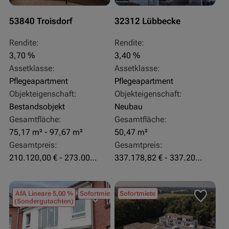
53840 Troisdorf
32312 Lübbecke
Rendite:
Rendite:
3,70 %
3,40 %
Assetklasse:
Assetklasse:
Pflegeapartment
Pflegeapartment
Objekteigenschaft:
Objekteigenschaft:
Bestandsobjekt
Neubau
Gesamtfläche:
Gesamtfläche:
75,17 m² - 97,67 m²
50,47 m²
Gesamtpreis:
Gesamtpreis:
210.120,00 € - 273.003,24 €
337.178,82 € - 337.207,06 €
AfA Lineare 5,00 %
Sofortmiete
Sofortmiete
(Sondergutachten)