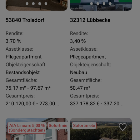
53840 Troisdorf
32312 Lübbecke
Rendite:
Rendite:
3,70 %
3,40 %
Assetklasse:
Assetklasse:
Pflegeapartment
Pflegeapartment
Objekteigenschaft:
Objekteigenschaft:
Bestandsobjekt
Neubau
Gesamtfläche:
Gesamtfläche:
75,17 m² - 97,67 m²
50,47 m²
Gesamtpreis:
Gesamtpreis:
210.120,00 € - 273.003,24 €
337.178,82 € - 337.207,06 €
AfA Lineare 5,00 %
Sofortmiete
Sofortmiete
(Sondergutachten)