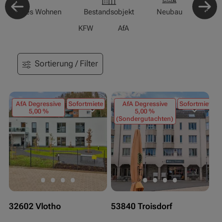
-/Betreutes Wohnen
Bestandsobjekt
Neubau
Pfle
KFW
AfA
Sortierung / Filter
AfA Degressive
Sofortmiete
AfA Degressive
Sofortmiete
5,00 %
5,00 %
(Sondergutachten)
32602 Vlotho
53840 Troisdorf