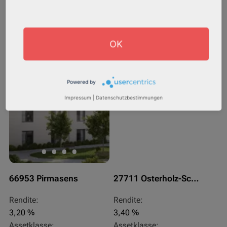
Gesamtfläche:
Gesamtfläche:
42,91 m² - 46,13 m²
73,15 m² - 77,83 m²
Gesamtpreis:
Gesamtpreis:
227.760,00 € - 244.860,00 €
251.336,84 € - 267.420,00 €
OK
Sofortmiete
AfA Degressive 5,00 %
Powered by
Impressum
|
Datenschutzbestimmungen
66953 Pirmasens
27711 Osterholz-Scharmbeck
Rendite:
Rendite:
3,20 %
3,40 %
Assetklasse:
Assetklasse: