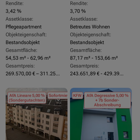
Rendite:
Rendite:
3,42 %
3,70 %
Assetklasse:
Assetklasse:
Pflegeapartment
Betreutes Wohnen
Objekteigenschaft:
Objekteigenschaft:
Bestandsobjekt
Bestandsobjekt
Gesamtfläche:
Gesamtfläche:
54,53 m² - 62,96 m²
87,17 m² - 153,66 m²
Gesamtpreis:
Gesamtpreis:
269.570,00 € – 311.250,00 €
243.651,89 € - 429.392,43 €
AfA Lineare 5,00 %
Sofortmiete
KFW
AfA Degressive 5,00 %
(Sondergutachten)
+ 7b Sonder-
Abschreibung