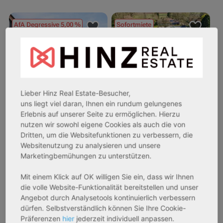
AfA Degressive 5,00 %
Sofortmiete
Lieber Hinz Real Estate-Besucher,
uns liegt viel daran, Ihnen ein rundum gelungenes
Erlebnis auf unserer Seite zu ermöglichen. Hierzu
nutzen wir sowohl eigene Cookies als auch die von
27711 Osterholz-Scharmbeck
32469 Petershagen
Dritten, um die Websitefunktionen zu verbessern, die
Websitenutzung zu analysieren und unsere
Rendite:
Rendite:
Marketingbemühungen zu unterstützen.
3,60 %
4,07 %
Assetklasse:
Assetklasse:
Mit einem Klick auf OK willigen Sie ein, dass wir Ihnen
Pflegeapartment
Pflegeapartment
die volle Website-Funktionalität bereitstellen und unser
Objekteigenschaft:
Objekteigenschaft:
Angebot durch Analysetools kontinuierlich verbessern
dürfen. Selbstverständlich können Sie Ihre Cookie-
Neubau
Bestandsobjekt
Präferenzen
hier
jederzeit individuell anpassen.