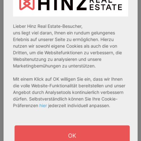
3,60 %
3,50 %
Assetklasse:
Assetklasse:
Pflegeapartment
Pflegeapartment
Lieber Hinz Real Estate-Besucher,
Objekteigenschaft:
Objekteigenschaft:
uns liegt viel daran, Ihnen ein rundum gelungenes
Bestandsobjekt
Bestandsobjekt
Erlebnis auf unserer Seite zu ermöglichen. Hierzu
Gesamtfläche:
Gesamtfläche:
nutzen wir sowohl eigene Cookies als auch die von
Dritten, um die Websitefunktionen zu verbessern, die
41,59 m² - 62,15 m²
50,95 m² - 56,21 m²
Websitenutzung zu analysieren und unsere
Gesamtpreis:
Gesamtpreis:
Marketingbemühungen zu unterstützen.
233.556,67 € - 349.016,67 €
324.754,29 € - 358.289,14 €
Mit einem Klick auf OK willigen Sie ein, dass wir Ihnen
die volle Website-Funktionalität bereitstellen und unser
AfA Degressive 5,00 %
Sofortmiete
Angebot durch Analysetools kontinuierlich verbessern
dürfen. Selbstverständlich können Sie Ihre Cookie-
Präferenzen
hier
jederzeit individuell anpassen.
OK