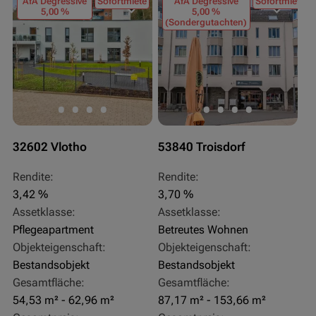
AfA Degressive
Sofortmiete
AfA Degressive
Sofortmiete
5,00 %
5,00 %
(Sondergutachten)
32602 Vlotho
53840 Troisdorf
Rendite:
Rendite:
3,42 %
3,70 %
Assetklasse:
Assetklasse:
Pflegeapartment
Betreutes Wohnen
Objekteigenschaft:
Objekteigenschaft:
Bestandsobjekt
Bestandsobjekt
Gesamtfläche:
Gesamtfläche:
54,53 m² - 62,96 m²
87,17 m² - 153,66 m²