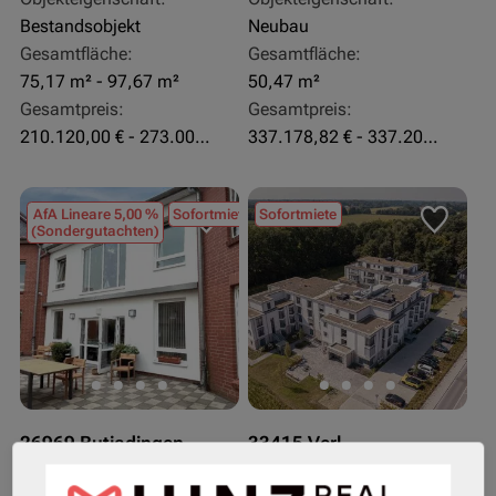
Bestandsobjekt
Neubau
Gesamtfläche:
Gesamtfläche:
75,17 m² - 97,67 m²
50,47 m²
Gesamtpreis:
Gesamtpreis:
210.120,00 € - 273.003,24 €
337.178,82 € - 337.207,06 €
AfA Lineare 5,00 %
Sofortmiete
Sofortmiete
(Sondergutachten)
26969 Butjadingen
33415 Verl
Rendite:
Rendite: