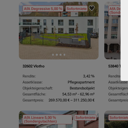
AfA Degressive 5,00 %
Sofortmiete
AfA Degres
(Sondergu
32602 Vlotho
53840 Trois
Rendite:
3,42 %
Rendite:
Assetklasse:
Pflegeapartment
Assetklasse
Objekteigenschaft:
Bestandsobjekt
Objekteigen
Gesamtfläche:
54,53 m² - 62,96 m²
Gesamtfläc
Gesamtpreis:
269.570,00 € – 311.250,00 €
Gesamtpreis
AfA Lineare 5,00 %
Sofortmiete
Sofortmiet
(Sondergutachten)