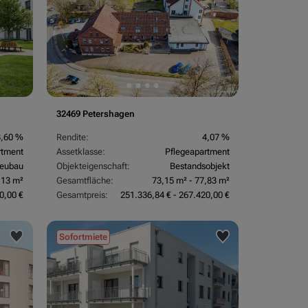
32469 Petershagen
3,60 %
Rendite:
4,07 %
rtment
Assetklasse:
Pflegeapartment
eubau
Objekteigenschaft:
Bestandsobjekt
,13 m²
Gesamtfläche:
73,15 m² - 77,83 m²
0,00 €
Gesamtpreis:
251.336,84 € - 267.420,00 €
Sofortmiete