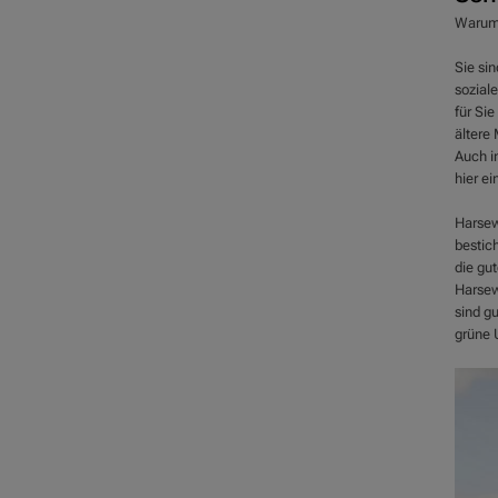
Warum
Sie sin
sozial
für Si
ältere
Auch in
hier ei
Harsewi
bestich
die gu
Harsewi
sind g
grüne 