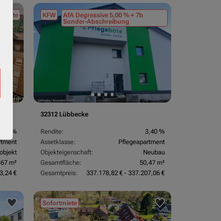
tmiete
KFW
AfA Degressive 5,00 % + 7b
Sonder-Abschreibung
32312 Lübbecke
3,70 %
Rendite:
3,40 %
rtment
Assetklasse:
Pflegeapartment
objekt
Objekteigenschaft:
Neubau
,67 m²
Gesamtfläche:
50,47 m²
3,24 €
Gesamtpreis:
337.178,82 € - 337.207,06 €
Sofortmiete