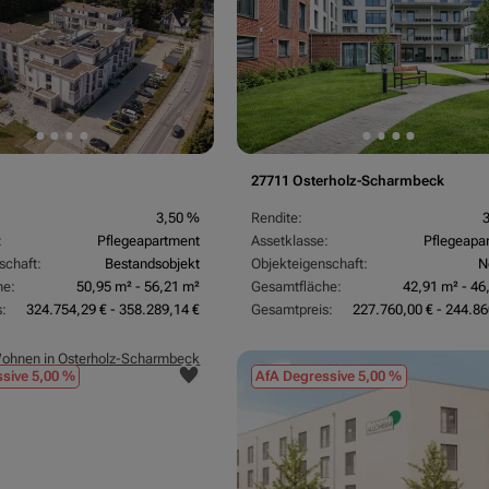
27711 Osterholz-Scharmbeck
3,50 %
Rendite:
:
Pflegeapartment
Assetklasse:
Pflegeapa
schaft:
Bestandsobjekt
Objekteigenschaft:
N
he:
50,95 m² - 56,21 m²
Gesamtfläche:
42,91 m² - 46
:
324.754,29 € - 358.289,14 €
Gesamtpreis:
227.760,00 € - 244.86
sive 5,00 %
AfA Degressive 5,00 %