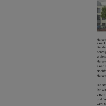
Harsew
einer 
Der de
benöti
Wohnen
Harsewi
einen 
Nachfr
Harsew
Die St
Die wi
einem a
und Be
wird. S