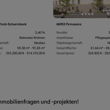
rholz-Scharmbeck
66953 Pirmasens
3,40 %
Rendite:
:
Betreutes Wohnen
Assetklasse:
Pflegeapa
schaft:
Neubau
Objekteigenschaft:
N
he:
59,38 m² - 91,65 m²
Gesamtfläche:
61,64 m² - 69
:
333.200,00 € - 514.310,00 €
Gesamtpreis:
224.825 € - 252
Immobilienfragen und -projekten!