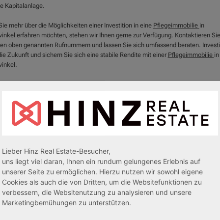
le Kapitalanlage.
ie mehr über die Möglichkeiten einer Investition in eine
Pflegeimmobilie
in
inkel erfahren möchten, stehen wir Ihnen gerne zur Verfügung. Kontaktieren Si
den oben genannten Rufnummern und lassen Sie sich umfassend beraten. Invest
die Zukunft und sichern Sie sich eine stabile Rendite mit einer
Pflegeimmobilie
in
inkel.
Lieber Hinz Real Estate-Besucher,
uns liegt viel daran, Ihnen ein rundum gelungenes Erlebnis auf
unserer Seite zu ermöglichen. Hierzu nutzen wir sowohl eigene
Cookies als auch die von Dritten, um die Websitefunktionen zu
verbessern, die Websitenutzung zu analysieren und unsere
Marketingbemühungen zu unterstützen.
egeapartments
Senioren-/Betreutes Wohnen