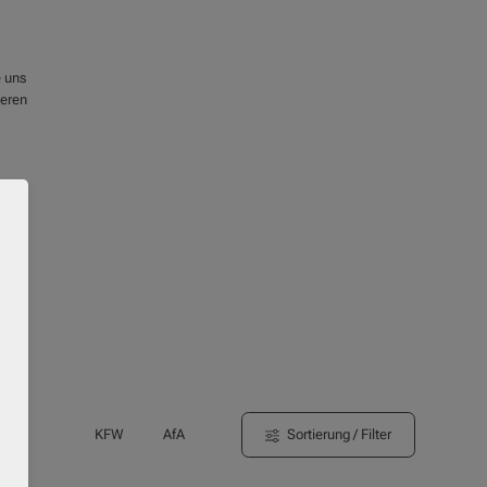
e uns
ieren
Sortierung / Filter
KFW
AfA