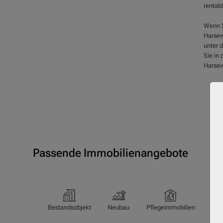
rentab
Wenn S
Harsew
unter 
Sie in 
Harsew
Passende Immobilienangebote
Bestandsobjekt
Neubau
Pflegeimmobilien
Pfl