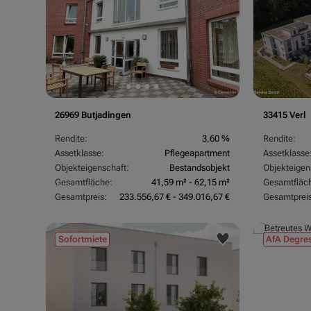
26969 Butjadingen
33415 Verl
Rendite:
3,60 %
Rendite:
Assetklasse:
Pflegeapartment
Assetklasse
Objekteigenschaft:
Bestandsobjekt
Objekteigen
Gesamtfläche:
41,59 m² - 62,15 m²
Gesamtfläc
Gesamtpreis:
233.556,67 € - 349.016,67 €
Gesamtpreis
Sofortmiete
AfA Degres