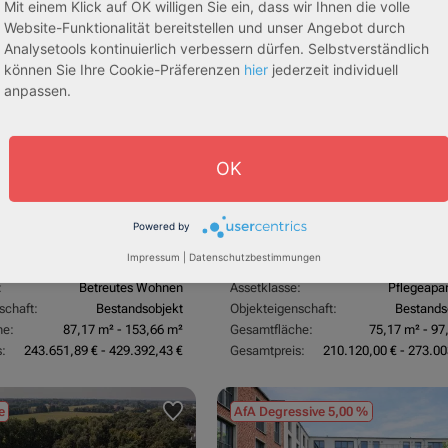
Mit einem Klick auf OK willigen Sie ein, dass wir Ihnen die volle
Website-Funktionalität bereitstellen und unser Angebot durch
sive 5,00 %
Sofortmiete
AfA Lineare 5,00 %
Sofor
tachten)
(Sondergutachten)
Analysetools kontinuierlich verbessern dürfen. Selbstverständlich
können Sie Ihre Cookie-Präferenzen
hier
jederzeit individuell
anpassen.
OK
Powered by
dorf
53840 Troisdorf
Impressum
|
Datenschutzbestimmungen
3,70 %
Rendite:
:
Betreutes Wohnen
Assetklasse:
Pflegeapa
schaft:
Bestandsobjekt
Objekteigenschaft:
Bestands
he:
87,17 m² - 153,66 m²
Gesamtfläche:
75,17 m² - 97
:
243.651,89 € - 429.392,43 €
Gesamtpreis:
210.120,00 € - 273.00
e
AfA Degressive 5,00 %