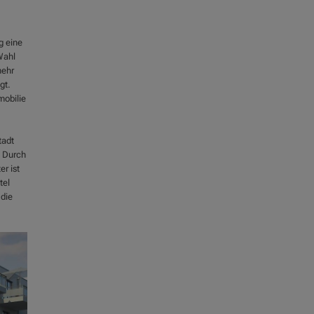
g eine
Wahl
mehr
gt.
mobilie
tadt
. Durch
r ist
tel
die