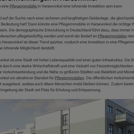
 eine
Pflegeimmobilie
in Harsewinkel eine lohnende Investition sein kann
d auf der Suche nach einer sicheren und langfristigen Geldanlage, die gleichzeiti
e Bedeutung hat? Dann könnte eine Pflegeimmobilie in Harsewinkel die richtige 
e sein. Die demographische Entwicklung in Deutschland führt dazu, dass immer 
 Menschen pflegebedürftig werden und somit der Bedarf an
Pflegeimmobilien
stei
 Harsewinkel ist dieser Trend spürbar, wodurch eine Investition in eine Pflegeim
ne lohnende Möglichkeit darstellt.
nkel ist eine Stadt mit hoher Lebensqualität und einer guten Infrastruktur. Die S
t durch eine starke Wirtschaftskraft und eine Vielzahl von Freizeitmöglichkeiten
te Verkehrsanbindung und die Nähe zu größeren Städten wie Bielefeld und Münste
nkel ein attraktiver Standort für
Pflegeimmobilien
. Die öffentlichen Verkehrsmit
ut ausgebaut, sodass auch ältere Menschen mobil bleiben können. Zudem bietet 
Umgebung der Stadt viel Platz für Erholung und Entspannung.