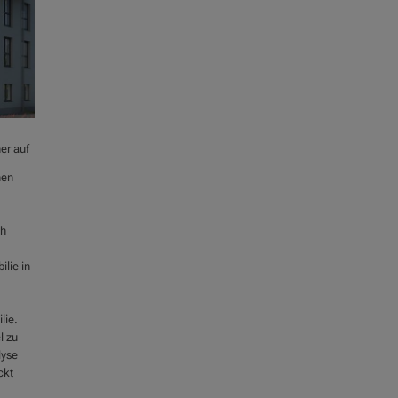
er auf
hen
ch
lie in
lie.
l zu
lyse
ckt