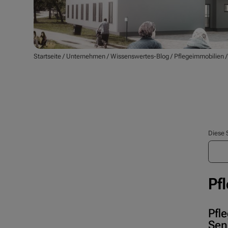
Startseite
/
Unternehmen
/
Wissenswertes-Blog
/
Pflegeimmobilien
Diese 
Pf
Pfl
Sen