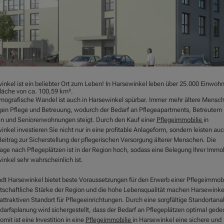
inkel ist ein beliebter Ort zum Leben! In Harsewinkel leben über 25.000 Einwohn
Fläche von ca. 100,59 km².
mografische Wandel ist auch in Harsewinkel spürbar. Immer mehr ältere Mensc
gen Pflege und Betreuung, wodurch der Bedarf an Pflegeapartments, Betreutem
 und Seniorenwohnungen steigt. Durch den Kauf einer
Pflegeimmobilie
in
nkel investieren Sie nicht nur in eine profitable Anlageform, sondern leisten au
Beitrag zur Sicherstellung der pflegerischen Versorgung älterer Menschen. Die
age nach Pflegeplätzen ist in der Region hoch, sodass eine Belegung Ihrer Immobi
inkel sehr wahrscheinlich ist.
adt Harsewinkel bietet beste Voraussetzungen für den Erwerb einer Pflegeimmobi
rtschaftliche Stärke der Region und die hohe Lebensqualität machen Harsewinke
ttraktiven Standort für Pflegeeinrichtungen. Durch eine sorgfältige Standortana
darfsplanung wird sichergestellt, dass der Bedarf an Pflegeplätzen optimal gede
omit ist eine Investition in eine
Pflegeimmobilie
in Harsewinkel eine sichere und