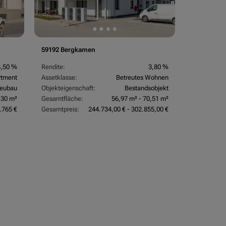
59192 Bergkamen
3,50 %
Rendite:
3,80 %
rtment
Assetklasse:
Betreutes Wohnen
eubau
Objekteigenschaft:
Bestandsobjekt
,30 m²
Gesamtfläche:
56,97 m² - 70,51 m²
.765 €
Gesamtpreis:
244.734,00 € - 302.855,00 €