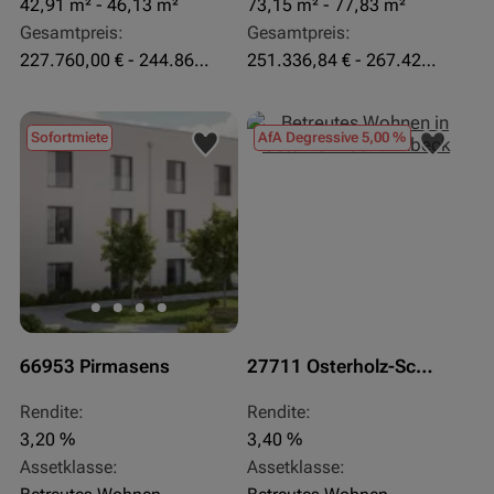
42,91 m² - 46,13 m²
73,15 m² - 77,83 m²
Gesamtpreis:
Gesamtpreis:
227.760,00 € - 244.860,00 €
251.336,84 € - 267.420,00 €
Sofortmiete
AfA Degressive 5,00 %
66953 Pirmasens
27711 Osterholz-Scharmbeck
Rendite:
Rendite:
3,20 %
3,40 %
Assetklasse:
Assetklasse: