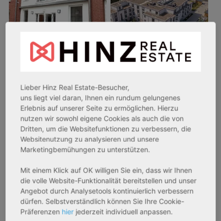
26969 Butjadingen
33415 Verl
Lieber Hinz Real Estate-Besucher,
Rendite:
Rendite:
uns liegt viel daran, Ihnen ein rundum gelungenes
3,60 %
3,50 %
Erlebnis auf unserer Seite zu ermöglichen. Hierzu
Assetklasse:
Assetklasse:
nutzen wir sowohl eigene Cookies als auch die von
Pflegeapartment
Pflegeapartment
Dritten, um die Websitefunktionen zu verbessern, die
Objekteigenschaft:
Objekteigenschaft:
Websitenutzung zu analysieren und unsere
Marketingbemühungen zu unterstützen.
Bestandsobjekt
Bestandsobjekt
Gesamtfläche:
Gesamtfläche:
Mit einem Klick auf OK willigen Sie ein, dass wir Ihnen
41,59 m² - 62,15 m²
50,95 m² - 56,21 m²
die volle Website-Funktionalität bereitstellen und unser
Gesamtpreis:
Gesamtpreis:
Angebot durch Analysetools kontinuierlich verbessern
233.556,67 € - 349.016,67 €
324.754,29 € - 358.289,14 €
dürfen. Selbstverständlich können Sie Ihre Cookie-
Präferenzen
hier
jederzeit individuell anpassen.