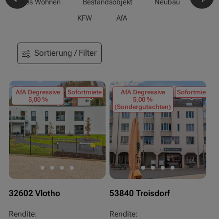
-/Betreutes Wohnen
Bestandsobjekt
Neubau
Pfle
KFW
AfA
Sortierung / Filter
AfA Degressive
Sofortmiete
AfA Degressive
Sofortmiete
5,00 %
5,00 %
(Sondergutachten)
32602 Vlotho
53840 Troisdorf
Rendite:
Rendite: