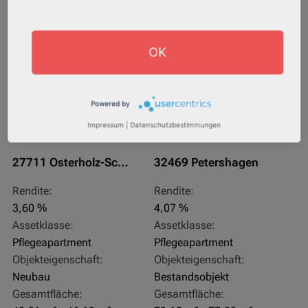
AfA Degressive 5,00 %
Sofortmiete
OK
Powered by
Impressum
|
Datenschutzbestimmungen
27711 Osterholz-Scharmbeck
32469 Petershagen
Rendite:
Rendite:
3,60 %
4,07 %
Assetklasse:
Assetklasse:
Pflegeapartment
Pflegeapartment
Objekteigenschaft:
Objekteigenschaft:
Neubau
Bestandsobjekt
Gesamtfläche:
Gesamtfläche: