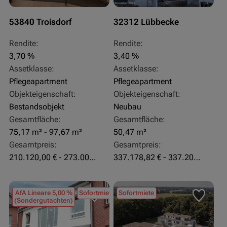
53840 Troisdorf
32312 Lübbecke
Rendite:
Rendite:
3,70 %
3,40 %
Assetklasse:
Assetklasse:
Pflegeapartment
Pflegeapartment
Objekteigenschaft:
Objekteigenschaft:
Bestandsobjekt
Neubau
Gesamtfläche:
Gesamtfläche:
75,17 m² - 97,67 m²
50,47 m²
Gesamtpreis:
Gesamtpreis:
210.120,00 € - 273.003,24 €
337.178,82 € - 337.207,06 €
AfA Lineare 5,00 %
Sofortmiete
Sofortmiete
(Sondergutachten)