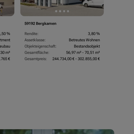
59192 Bergkamen
3,50 %
Rendite:
3,80 %
rtment
Assetklasse:
Betreutes Wohnen
eubau
Objekteigenschaft:
Bestandsobjekt
,30 m²
Gesamtfläche:
56,97 m² - 70,51 m²
.765 €
Gesamtpreis:
244.734,00 € - 302.855,00 €