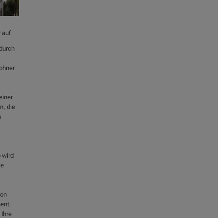
 auf
 durch
wohner
einer
n, die
n
 wird
ie
von
ent.
 Ihre