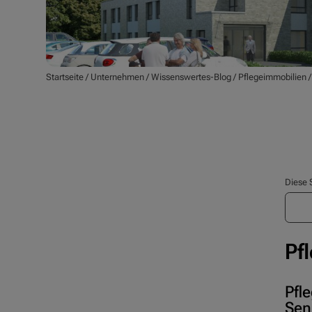
Startseite
/
Unternehmen
/
Wissenswertes-Blog
/
Pflegeimmobilien
Diese 
Pf
Pfl
Sen