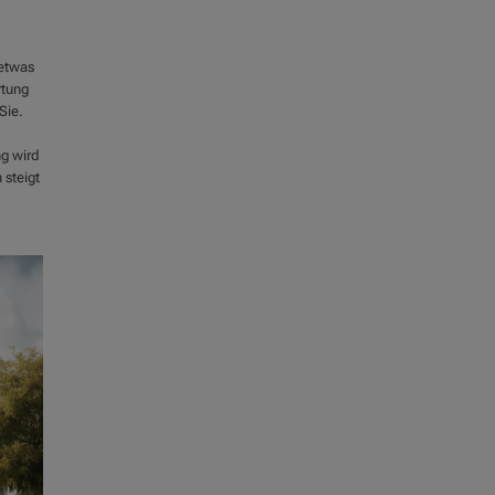
 etwas
rtung
Sie.
g wird
steigt