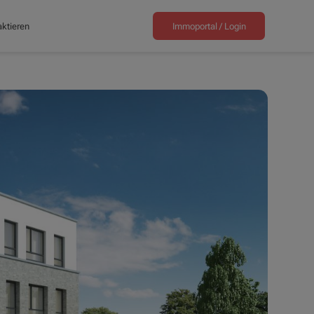
ktieren
Immoportal /
Login