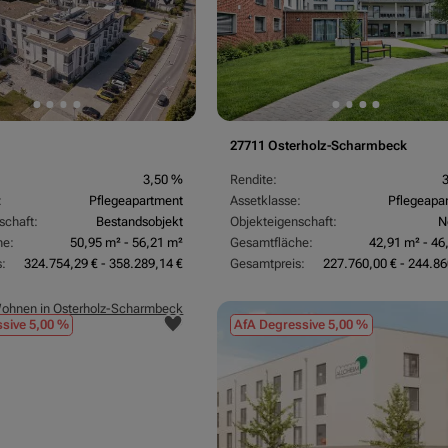
27711 Osterholz-Scharmbeck
3,50 %
Rendite:
:
Pflegeapartment
Assetklasse:
Pflegeapa
schaft:
Bestandsobjekt
Objekteigenschaft:
N
he:
50,95 m² - 56,21 m²
Gesamtfläche:
42,91 m² - 46
:
324.754,29 € - 358.289,14 €
Gesamtpreis:
227.760,00 € - 244.86
sive 5,00 %
AfA Degressive 5,00 %