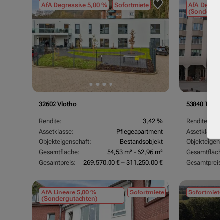
AfA Degressive 5,00 %
Sofortmiete
AfA Degres
(Sondergu
32602 Vlotho
53840 Trois
Rendite:
3,42 %
Rendite:
Assetklasse:
Pflegeapartment
Assetklasse
Objekteigenschaft:
Bestandsobjekt
Objekteigen
Gesamtfläche:
54,53 m² - 62,96 m²
Gesamtfläc
Gesamtpreis:
269.570,00 € – 311.250,00 €
Gesamtpreis
AfA Lineare 5,00 %
Sofortmiete
Sofortmiet
(Sondergutachten)