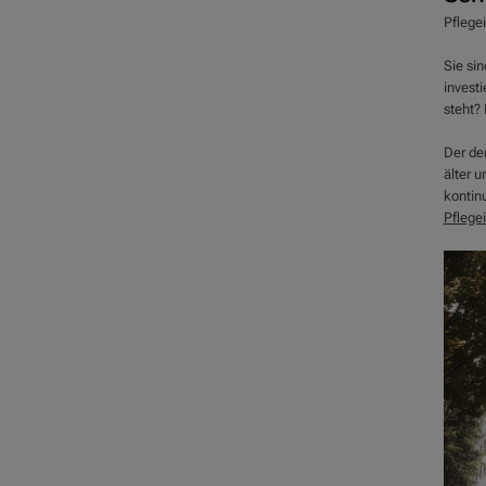
Pflege
Sie si
investi
steht? 
Der de
älter 
kontinu
Pflege