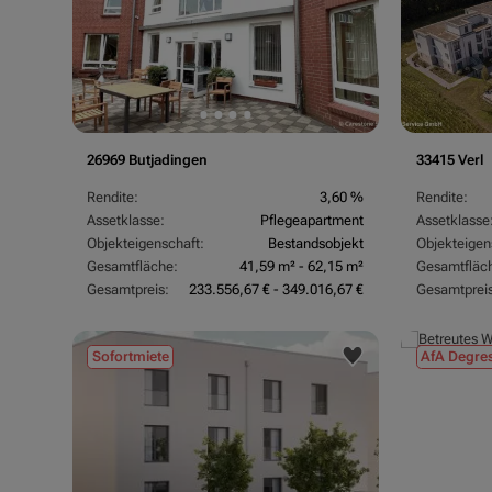
26969 Butjadingen
33415 Verl
Rendite:
3,60 %
Rendite:
Assetklasse:
Pflegeapartment
Assetklasse
Objekteigenschaft:
Bestandsobjekt
Objekteigen
Gesamtfläche:
41,59 m² - 62,15 m²
Gesamtfläc
Gesamtpreis:
233.556,67 € - 349.016,67 €
Gesamtpreis
Sofortmiete
AfA Degres