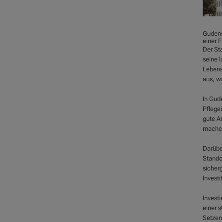
Gudens
einer 
Der St
seine 
Lebens
aus, w
In Gude
Pflegei
gute A
machen
Darübe
Stando
sicherg
Investi
Investi
einer 
Setzen 