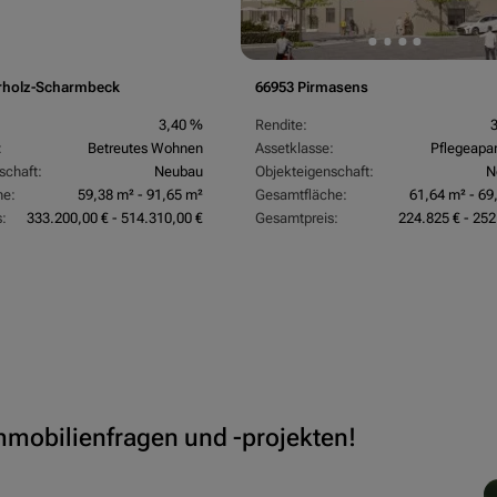
rholz-Scharmbeck
66953 Pirmasens
3,40 %
Rendite:
:
Betreutes Wohnen
Assetklasse:
Pflegeapa
schaft:
Neubau
Objekteigenschaft:
N
he:
59,38 m² - 91,65 m²
Gesamtfläche:
61,64 m² - 69
:
333.200,00 € - 514.310,00 €
Gesamtpreis:
224.825 € - 252
Immobilienfragen und -projekten!