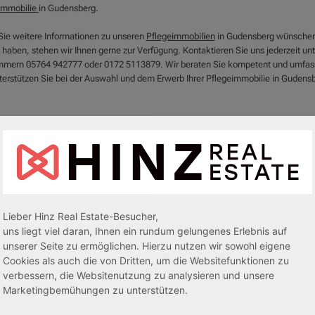
immobilie
in Gudensberg.
ie weitere Informationen zu unseren
Pflegeimmobilien
in Gudensberg wünschen
 haben, stehen wir Ihnen gerne zur Verfügung. Kontaktieren Sie uns jederzeit un
mern 05764 942777 oder 0172 5113879. Wir beraten Sie kompetent und umfa
terstützen Sie bei der Auswahl und dem Erwerb Ihrer Pflegeimmobilie in Gudens
Lieber Hinz Real Estate-Besucher,
uns liegt viel daran, Ihnen ein rundum gelungenes Erlebnis auf
unserer Seite zu ermöglichen. Hierzu nutzen wir sowohl eigene
Cookies als auch die von Dritten, um die Websitefunktionen zu
verbessern, die Websitenutzung zu analysieren und unsere
egeapartments
Senioren-/Betreutes Wohnen
Marketingbemühungen zu unterstützen.