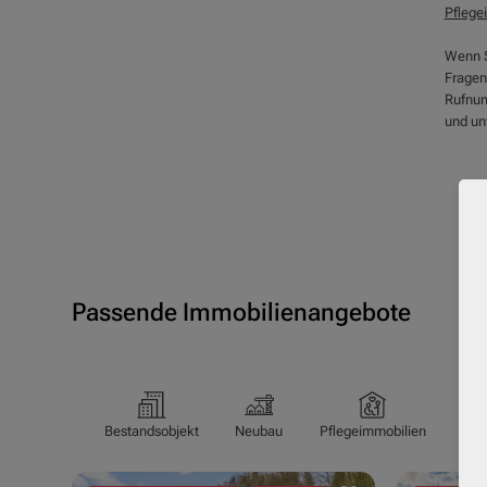
Pflege
Wenn S
Fragen
Rufnum
und un
Passende Immobilienangebote
Bestandsobjekt
Neubau
Pflegeimmobilien
Pfl