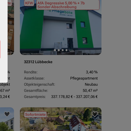
tmiete
KFW
AfA Degressive 5,00 % + 7b
Sonder-Abschreibung
32312 Lübbecke
3,70 %
Rendite:
3,40 %
rtment
Assetklasse:
Pflegeapartment
objekt
Objekteigenschaft:
Neubau
,67 m²
Gesamtfläche:
50,47 m²
3,24 €
Gesamtpreis:
337.178,82 € - 337.207,06 €
Sofortmiete