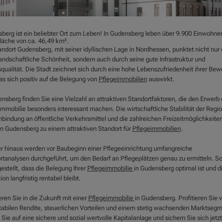
berg ist ein beliebter Ort zum Leben! In Gudensberg leben über 9.900 Einwohner
Fläche von ca. 46,49 km².
andort Gudensberg, mit seiner idyllischen Lage in Nordhessen, punktet nicht nur
landschaftliche Schönheit, sondern auch durch seine gute Infrastruktur und
qualität. Die Stadt zeichnet sich durch eine hohe Lebenszufriedenheit ihrer Be
as sich positiv auf die Belegung von
Pflegeimmobilien
auswirkt.
nsberg finden Sie eine Vielzahl an attraktiven Standortfaktoren, die den Erwerb 
mmobilie besonders interessant machen. Die wirtschaftliche Stabilität der Regio
nbindung an öffentliche Verkehrsmittel und die zahlreichen Freizeitmöglichkeite
 Gudensberg zu einem attraktiven Standort für
Pflegeimmobilien
.
r hinaus werden vor Baubeginn einer Pflegeeinrichtung umfangreiche
rtanalysen durchgeführt, um den Bedarf an Pflegeplätzen genau zu ermitteln. So
estellt, dass die Belegung Ihrer
Pflegeimmobilie
in Gudensberg optimal ist und d
tion langfristig rentabel bleibt.
eren Sie in die Zukunft mit einer
Pflegeimmobilie
in Gudensberg. Profitieren Sie 
stabilen Rendite, steuerlichen Vorteilen und einem stetig wachsenden Marktsegm
Sie auf eine sichere und sozial wertvolle Kapitalanlage und sichern Sie sich jetzt