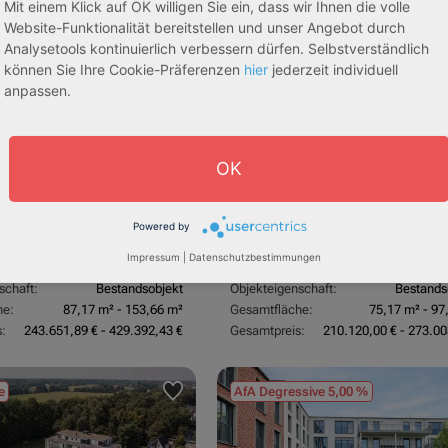
Mit einem Klick auf OK willigen Sie ein, dass wir Ihnen die volle
sive 5,00 %
Sofortmiete
AfA Lineare 5,00 %
Sofor
tachten)
(Sondergutachten)
Website-Funktionalität bereitstellen und unser Angebot durch
Analysetools kontinuierlich verbessern dürfen. Selbstverständlich
können Sie Ihre Cookie-Präferenzen
hier
jederzeit individuell
anpassen.
OK
dorf
53840 Troisdorf
Powered by
3,70 %
Rendite:
Impressum
|
Datenschutzbestimmungen
:
Betreutes Wohnen
Assetklasse:
Pflegeapa
schaft:
Bestandsobjekt
Objekteigenschaft:
Bestands
he:
87,17 m² - 153,66 m²
Gesamtfläche:
75,17 m² - 97
:
243.651,89 € - 429.392,43 €
Gesamtpreis:
210.120,00 € - 273.00
e
AfA Degressive 5,00 %