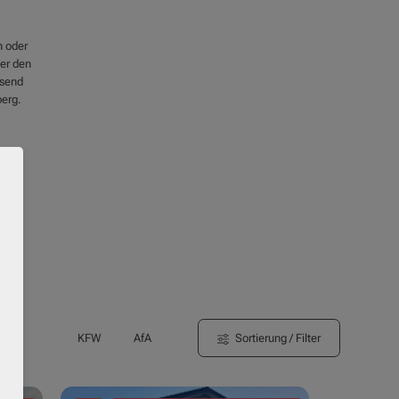
 oder
ter den
ssend
berg.
Sortierung / Filter
KFW
AfA