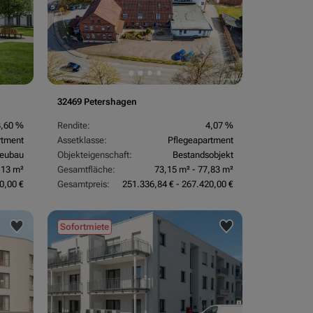
32469 Petershagen
3,60 %
Rendite:
4,07 %
rtment
Assetklasse:
Pflegeapartment
eubau
Objekteigenschaft:
Bestandsobjekt
,13 m²
Gesamtfläche:
73,15 m² - 77,83 m²
0,00 €
Gesamtpreis:
251.336,84 € - 267.420,00 €
Sofortmiete