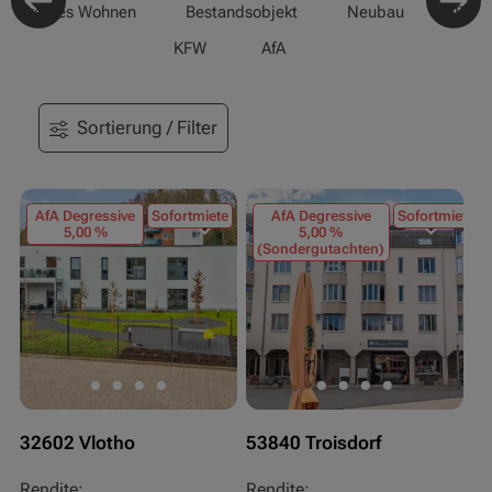
-/Betreutes Wohnen
Bestandsobjekt
Neubau
Pfle
KFW
AfA
Sortierung / Filter
AfA Degressive
Sofortmiete
AfA Degressive
Sofortmiete
5,00 %
5,00 %
(Sondergutachten)
32602 Vlotho
53840 Troisdorf
Rendite:
Rendite: