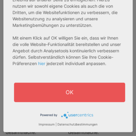
nutzen wir sowohl eigene Cookies als auch die von
AfA Degressive 5,00 %
Sofortmiete
Dritten, um die Websitefunktionen zu verbessern, die
Websitenutzung zu analysieren und unsere
Marketingbemühungen zu unterstützen.
Mit einem Klick auf OK willigen Sie ein, dass wir Ihnen
die volle Website-Funktionalität bereitstellen und unser
Angebot durch Analysetools kontinuierlich verbessern
dürfen. Selbstverständlich können Sie Ihre Cookie-
Präferenzen
hier
jederzeit individuell anpassen.
27711 Osterholz-Scharmbeck
32469 Petershagen
Rendite:
Rendite:
OK
3,60 %
4,07 %
Assetklasse:
Assetklasse:
Pflegeapartment
Pflegeapartment
Powered by
Objekteigenschaft:
Objekteigenschaft:
Neubau
Bestandsobjekt
Impressum
|
Datenschutzbestimmungen
Gesamtfläche:
Gesamtfläche: