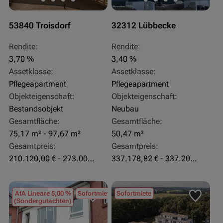
53840 Troisdorf
32312 Lübbecke
Rendite:
Rendite:
3,70 %
3,40 %
Assetklasse:
Assetklasse:
Pflegeapartment
Pflegeapartment
Objekteigenschaft:
Objekteigenschaft:
Bestandsobjekt
Neubau
Gesamtfläche:
Gesamtfläche:
75,17 m² - 97,67 m²
50,47 m²
Gesamtpreis:
Gesamtpreis:
210.120,00 € - 273.003,24 €
337.178,82 € - 337.207,06 €
AfA Lineare 5,00 %
Sofortmiete
Sofortmiete
(Sondergutachten)