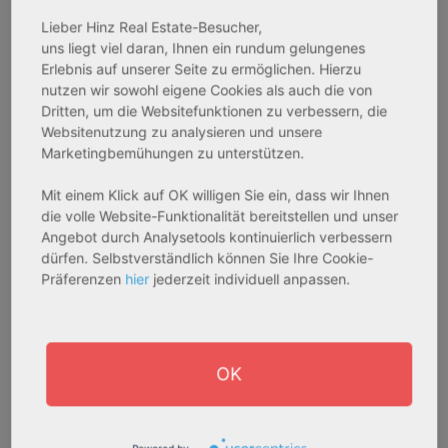
Bestandsobjekt
Bestandsobjekt
Lieber Hinz Real Estate-Besucher,
Gesamtfläche:
Gesamtfläche:
uns liegt viel daran, Ihnen ein rundum gelungenes
41,59 m² - 62,15 m²
50,95 m² - 56,21 m²
Erlebnis auf unserer Seite zu ermöglichen. Hierzu
Gesamtpreis:
Gesamtpreis:
nutzen wir sowohl eigene Cookies als auch die von
233.556,67 € - 349.016,67 €
324.754,29 € - 358.289,14 €
Dritten, um die Websitefunktionen zu verbessern, die
Websitenutzung zu analysieren und unsere
Marketingbemühungen zu unterstützen.
AfA Degressive 5,00 %
Sofortmiete
Mit einem Klick auf OK willigen Sie ein, dass wir Ihnen
die volle Website-Funktionalität bereitstellen und unser
Angebot durch Analysetools kontinuierlich verbessern
dürfen. Selbstverständlich können Sie Ihre Cookie-
Präferenzen
hier
jederzeit individuell anpassen.
OK
27711 Osterholz-Scharmbeck
32469 Petershagen
Rendite:
Rendite: