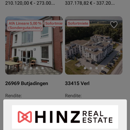
210.120,00 € - 273.003,24 €
337.178,82 € - 337.207,06 €
AfA Lineare 5,00 %
Sofortmiete
Sofortmiete
(Sondergutachten)
26969 Butjadingen
33415 Verl
Rendite:
Rendite:
3,60 %
3,50 %
Assetklasse:
Assetklasse:
Pflegeapartment
Pflegeapartment
Objekteigenschaft:
Objekteigenschaft: