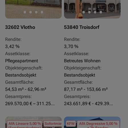
32602 Vlotho
53840 Troisdorf
Rendite:
Rendite:
3,42 %
3,70 %
Assetklasse:
Assetklasse:
Pflegeapartment
Betreutes Wohnen
Objekteigenschaft:
Objekteigenschaft:
Bestandsobjekt
Bestandsobjekt
Gesamtfläche:
Gesamtfläche:
54,53 m² - 62,96 m²
87,17 m² - 153,66 m²
Gesamtpreis:
Gesamtpreis:
269.570,00 € – 311.250,00 €
243.651,89 € - 429.392,43 €
AfA Lineare 5,00 %
Sofortmiete
KFW
AfA Degressive 5,00 %
(Sondergutachten)
+ 7b Sonder-