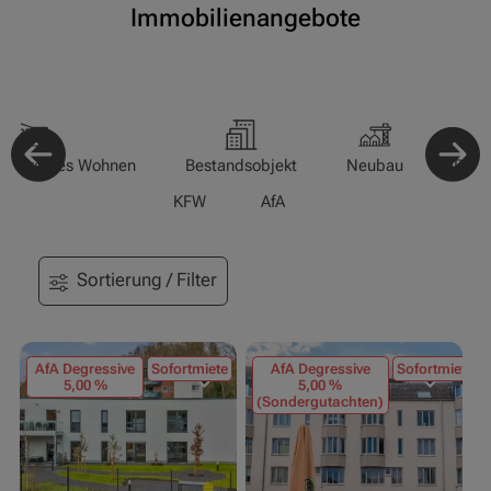
Immobilienangebote
-/Betreutes Wohnen
Bestandsobjekt
Neubau
Pfle
KFW
AfA
Sortierung / Filter
AfA Degressive
Sofortmiete
AfA Degressive
Sofortmiete
5,00 %
5,00 %
(Sondergutachten)