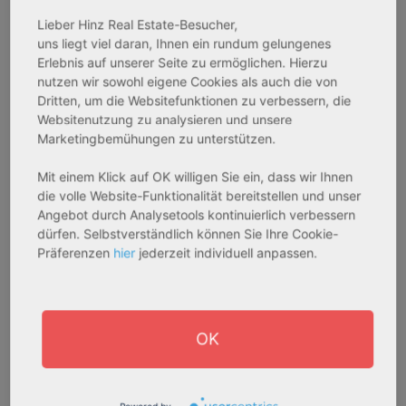
Bestandsobjekt
Bestandsobjekt
Lieber Hinz Real Estate-Besucher,
Gesamtfläche:
Gesamtfläche:
uns liegt viel daran, Ihnen ein rundum gelungenes
41,59 m² - 62,15 m²
50,95 m² - 56,21 m²
Erlebnis auf unserer Seite zu ermöglichen. Hierzu
Gesamtpreis:
Gesamtpreis:
nutzen wir sowohl eigene Cookies als auch die von
233.556,67 € - 349.016,67 €
324.754,29 € - 358.289,14 €
Dritten, um die Websitefunktionen zu verbessern, die
Websitenutzung zu analysieren und unsere
Marketingbemühungen zu unterstützen.
AfA Degressive 5,00 %
Sofortmiete
Mit einem Klick auf OK willigen Sie ein, dass wir Ihnen
die volle Website-Funktionalität bereitstellen und unser
Angebot durch Analysetools kontinuierlich verbessern
dürfen. Selbstverständlich können Sie Ihre Cookie-
Präferenzen
hier
jederzeit individuell anpassen.
OK
27711 Osterholz-Scharmbeck
32469 Petershagen
Rendite:
Rendite: