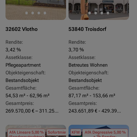
32602 Vlotho
53840 Troisdorf
Rendite:
Rendite:
3,42 %
3,70 %
Assetklasse:
Assetklasse:
Pflegeapartment
Betreutes Wohnen
Objekteigenschaft:
Objekteigenschaft:
Bestandsobjekt
Bestandsobjekt
Gesamtfläche:
Gesamtfläche:
54,53 m² - 62,96 m²
87,17 m² - 153,66 m²
Gesamtpreis:
Gesamtpreis:
269.570,00 € – 311.250,00 €
243.651,89 € - 429.392,43 €
AfA Lineare 5,00 %
Sofortmiete
KFW
AfA Degressive 5,00 %
(Sondergutachten)
+ 7b Sonder-