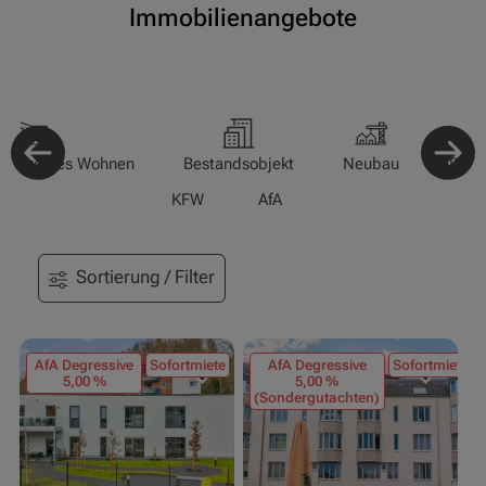
Immobilienangebote
-/Betreutes Wohnen
Bestandsobjekt
Neubau
Pfle
KFW
AfA
Sortierung / Filter
AfA Degressive
Sofortmiete
AfA Degressive
Sofortmiete
5,00 %
5,00 %
(Sondergutachten)