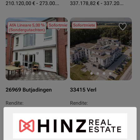
210.120,00 € - 273.003,24 €
337.178,82 € - 337.207,06 €
AfA Lineare 5,00 %
Sofortmiete
Sofortmiete
(Sondergutachten)
26969 Butjadingen
33415 Verl
Rendite:
Rendite:
3,60 %
3,50 %
Assetklasse:
Assetklasse:
Pflegeapartment
Pflegeapartment
Objekteigenschaft:
Objekteigenschaft: