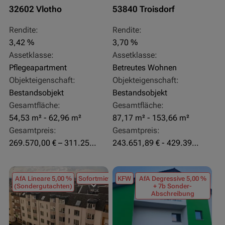
32602 Vlotho
53840 Troisdorf
Rendite:
Rendite:
3,42 %
3,70 %
Assetklasse:
Assetklasse:
Pflegeapartment
Betreutes Wohnen
Objekteigenschaft:
Objekteigenschaft:
Bestandsobjekt
Bestandsobjekt
Gesamtfläche:
Gesamtfläche:
54,53 m² - 62,96 m²
87,17 m² - 153,66 m²
Gesamtpreis:
Gesamtpreis:
269.570,00 € – 311.250,00 €
243.651,89 € - 429.392,43 €
AfA Lineare 5,00 %
Sofortmiete
KFW
AfA Degressive 5,00 %
(Sondergutachten)
+ 7b Sonder-
Abschreibung