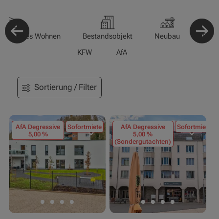
-/Betreutes Wohnen
Bestandsobjekt
Neubau
Pfle
KFW
AfA
Sortierung / Filter
AfA Degressive
Sofortmiete
AfA Degressive
Sofortmiete
5,00 %
5,00 %
(Sondergutachten)