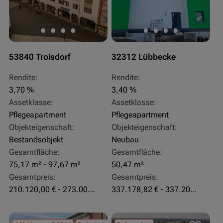
53840 Troisdorf
32312 Lübbecke
Rendite:
Rendite:
3,70 %
3,40 %
Assetklasse:
Assetklasse:
Pflegeapartment
Pflegeapartment
Objekteigenschaft:
Objekteigenschaft:
Bestandsobjekt
Neubau
Gesamtfläche:
Gesamtfläche:
75,17 m² - 97,67 m²
50,47 m²
Gesamtpreis:
Gesamtpreis:
210.120,00 € - 273.003,24 €
337.178,82 € - 337.207,06 €