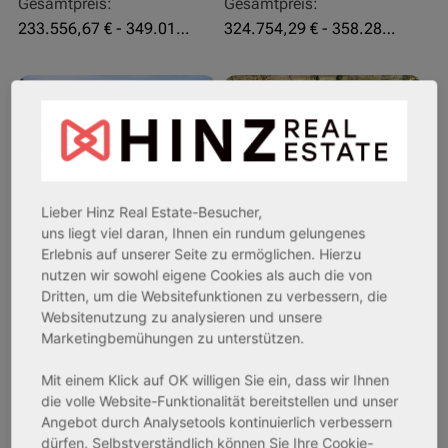
Gesamtpreis:
Gesamtpreis:
233.556,67 € - 349.016,67 €
324.754,29 € - 358.289,14 €
AfA Degressive 5,00 %
Sofortmiete
Lieber Hinz Real Estate-Besucher,
uns liegt viel daran, Ihnen ein rundum gelungenes
Erlebnis auf unserer Seite zu ermöglichen. Hierzu
nutzen wir sowohl eigene Cookies als auch die von
Dritten, um die Websitefunktionen zu verbessern, die
27711 Osterholz-Scharmbeck
32469 Petershagen
Websitenutzung zu analysieren und unsere
Marketingbemühungen zu unterstützen.
Rendite:
Rendite:
3,60 %
4,07 %
Mit einem Klick auf OK willigen Sie ein, dass wir Ihnen
Assetklasse:
Assetklasse:
die volle Website-Funktionalität bereitstellen und unser
Pflegeapartment
Pflegeapartment
Angebot durch Analysetools kontinuierlich verbessern
dürfen. Selbstverständlich können Sie Ihre Cookie-