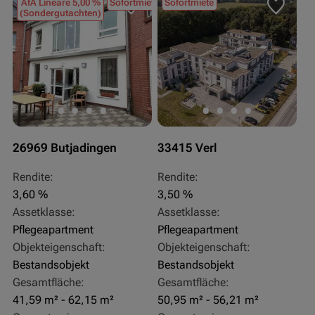
AfA Lineare 5,00 %
Sofortmiete
Sofortmiete
(Sondergutachten)
26969 Butjadingen
33415 Verl
Rendite:
Rendite:
3,60 %
3,50 %
Assetklasse:
Assetklasse:
Pflegeapartment
Pflegeapartment
Objekteigenschaft:
Objekteigenschaft:
Bestandsobjekt
Bestandsobjekt
Gesamtfläche:
Gesamtfläche:
41,59 m² - 62,15 m²
50,95 m² - 56,21 m²