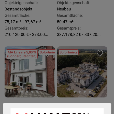
Objekteigenschaft:
Objekteigenschaft:
Bestandsobjekt
Neubau
Gesamtfläche:
Gesamtfläche:
75,17 m² - 97,67 m²
50,47 m²
Gesamtpreis:
Gesamtpreis:
210.120,00 € - 273.003,24 €
337.178,82 € - 337.207,06 €
AfA Lineare 5,00 %
Sofortmiete
Sofortmiete
(Sondergutachten)
26969 Butjadingen
33415 Verl