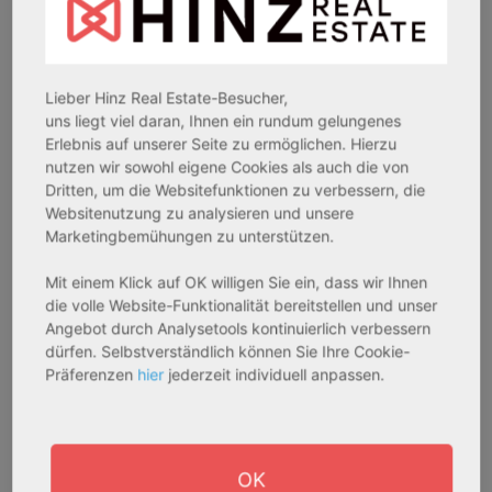
Rendite:
Rendite:
3,60 %
3,50 %
Assetklasse:
Assetklasse:
Pflegeapartment
Pflegeapartment
Lieber Hinz Real Estate-Besucher,
Objekteigenschaft:
Objekteigenschaft:
uns liegt viel daran, Ihnen ein rundum gelungenes
Bestandsobjekt
Bestandsobjekt
Erlebnis auf unserer Seite zu ermöglichen. Hierzu
nutzen wir sowohl eigene Cookies als auch die von
Gesamtfläche:
Gesamtfläche:
Dritten, um die Websitefunktionen zu verbessern, die
41,59 m² - 62,15 m²
50,95 m² - 56,21 m²
Websitenutzung zu analysieren und unsere
Gesamtpreis:
Gesamtpreis:
Marketingbemühungen zu unterstützen.
233.556,67 € - 349.016,67 €
324.754,29 € - 358.289,14 €
Mit einem Klick auf OK willigen Sie ein, dass wir Ihnen
die volle Website-Funktionalität bereitstellen und unser
Angebot durch Analysetools kontinuierlich verbessern
AfA Degressive 5,00 %
Sofortmiete
dürfen. Selbstverständlich können Sie Ihre Cookie-
Präferenzen
hier
jederzeit individuell anpassen.
OK