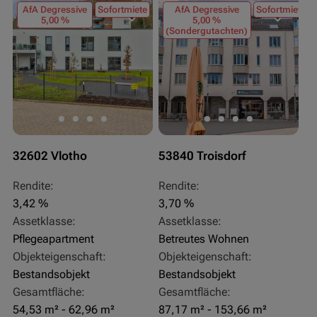
AfA Degressive
Sofortmiete
AfA Degressive
Sofortmiete
5,00 %
5,00 %
(Sondergutachten)
32602 Vlotho
53840 Troisdorf
Rendite:
Rendite:
3,42 %
3,70 %
Assetklasse:
Assetklasse:
Pflegeapartment
Betreutes Wohnen
Objekteigenschaft:
Objekteigenschaft:
Bestandsobjekt
Bestandsobjekt
Gesamtfläche:
Gesamtfläche:
54,53 m² - 62,96 m²
87,17 m² - 153,66 m²