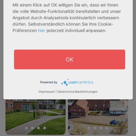
Mit einem Klick auf OK willigen Sie ein, dass wir Ihnen
Assetklasse:
Assetklasse:
die volle Website-Funktionalität bereitstellen und unser
Pflegeapartment
Pflegeapartment
Angebot durch Analysetools kontinuierlich verbessern
Objekteigenschaft:
Objekteigenschaft:
dürfen. Selbstverständlich können Sie Ihre Cookie-
Bestandsobjekt
Bestandsobjekt
Präferenzen
hier
jederzeit individuell anpassen.
Gesamtfläche:
Gesamtfläche:
41,59 m² - 62,15 m²
50,95 m² - 56,21 m²
Gesamtpreis:
Gesamtpreis:
OK
233.556,67 € - 349.016,67 €
324.754,29 € - 358.289,14 €
AfA Degressive 5,00 %
Sofortmiete
Powered by
Impressum
|
Datenschutzbestimmungen