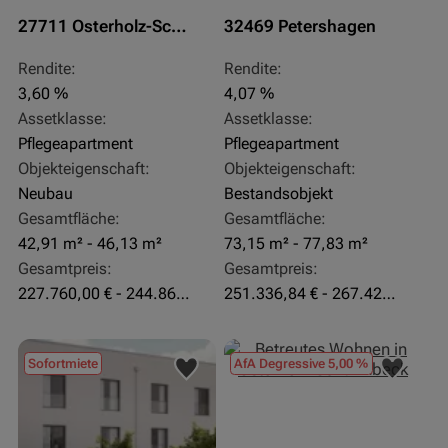
27711 Osterholz-Scharmbeck
32469 Petershagen
Rendite:
Rendite:
3,60 %
4,07 %
Assetklasse:
Assetklasse:
Pflegeapartment
Pflegeapartment
Objekteigenschaft:
Objekteigenschaft:
Neubau
Bestandsobjekt
Gesamtfläche:
Gesamtfläche:
42,91 m² - 46,13 m²
73,15 m² - 77,83 m²
Gesamtpreis:
Gesamtpreis:
227.760,00 € - 244.860,00 €
251.336,84 € - 267.420,00 €
Sofortmiete
AfA Degressive 5,00 %