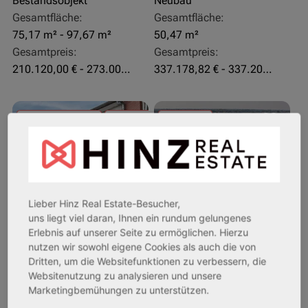
Bestandsobjekt
Neubau
Gesamtfläche:
Gesamtfläche:
75,17 m² - 97,67 m²
50,47 m²
Gesamtpreis:
Gesamtpreis:
210.120,00 € - 273.003,24 €
337.178,82 € - 337.207,06 €
AfA Lineare 5,00 %
Sofortmiete
Sofortmiete
(Sondergutachten)
Lieber Hinz Real Estate-Besucher,
uns liegt viel daran, Ihnen ein rundum gelungenes
Erlebnis auf unserer Seite zu ermöglichen. Hierzu
nutzen wir sowohl eigene Cookies als auch die von
26969 Butjadingen
33415 Verl
Dritten, um die Websitefunktionen zu verbessern, die
Websitenutzung zu analysieren und unsere
Rendite:
Rendite:
Marketingbemühungen zu unterstützen.
3,60 %
3,50 %