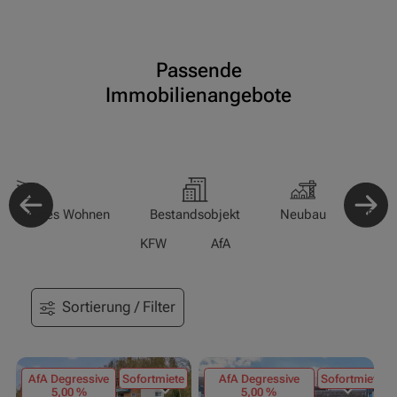
Passende
Immobilienangebote
-/Betreutes Wohnen
Bestandsobjekt
Neubau
Pfle
KFW
AfA
Sortierung / Filter
AfA Degressive
Sofortmiete
AfA Degressive
Sofortmiete
5,00 %
5,00 %