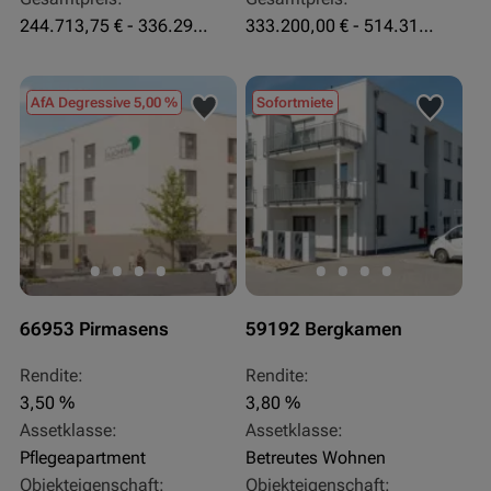
244.713,75 € - 336.292 €
333.200,00 € - 514.310,00 €
AfA Degressive 5,00 %
Sofortmiete
66953 Pirmasens
59192 Bergkamen
Rendite:
Rendite:
3,50 %
3,80 %
Assetklasse:
Assetklasse:
Pflegeapartment
Betreutes Wohnen
Objekteigenschaft:
Objekteigenschaft: