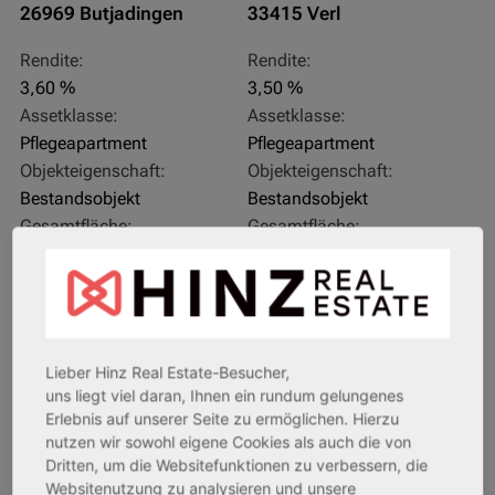
26969 Butjadingen
33415 Verl
Rendite:
Rendite:
3,60 %
3,50 %
Assetklasse:
Assetklasse:
Pflegeapartment
Pflegeapartment
Objekteigenschaft:
Objekteigenschaft:
Bestandsobjekt
Bestandsobjekt
Gesamtfläche:
Gesamtfläche:
41,59 m² - 62,15 m²
50,95 m² - 56,21 m²
Gesamtpreis:
Gesamtpreis:
233.556,67 € - 349.016,67 €
324.754,29 € - 358.289,14 €
Lieber Hinz Real Estate-Besucher,
AfA Degressive 5,00 %
Sofortmiete
uns liegt viel daran, Ihnen ein rundum gelungenes
Erlebnis auf unserer Seite zu ermöglichen. Hierzu
nutzen wir sowohl eigene Cookies als auch die von
Dritten, um die Websitefunktionen zu verbessern, die
Websitenutzung zu analysieren und unsere