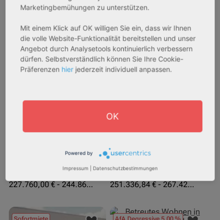
Marketingbemühungen zu unterstützen.
Mit einem Klick auf OK willigen Sie ein, dass wir Ihnen
die volle Website-Funktionalität bereitstellen und unser
Angebot durch Analysetools kontinuierlich verbessern
27711 Osterholz-Scharmbeck
32469 Petershagen
dürfen. Selbstverständlich können Sie Ihre Cookie-
Präferenzen
hier
jederzeit individuell anpassen.
Rendite:
Rendite:
3,60 %
4,07 %
Assetklasse:
Assetklasse:
Pflegeapartment
Pflegeapartment
OK
Objekteigenschaft:
Objekteigenschaft:
Neubau
Bestandsobjekt
Gesamtfläche:
Gesamtfläche:
Powered by
42,91 m² - 46,13 m²
73,15 m² - 77,83 m²
Impressum
|
Datenschutzbestimmungen
Gesamtpreis:
Gesamtpreis:
227.760,00 € - 244.860,00 €
251.336,84 € - 267.420,00 €
Sofortmiete
AfA Degressive 5,00 %