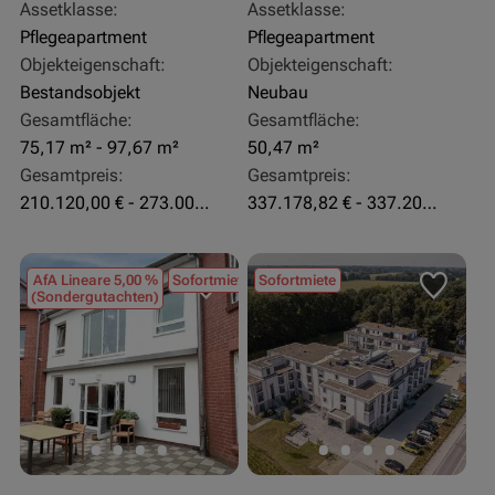
Assetklasse:
Assetklasse:
Pflegeapartment
Pflegeapartment
Objekteigenschaft:
Objekteigenschaft:
Bestandsobjekt
Neubau
Gesamtfläche:
Gesamtfläche:
75,17 m² - 97,67 m²
50,47 m²
Gesamtpreis:
Gesamtpreis:
210.120,00 € - 273.003,24 €
337.178,82 € - 337.207,06 €
AfA Lineare 5,00 %
Sofortmiete
Sofortmiete
(Sondergutachten)