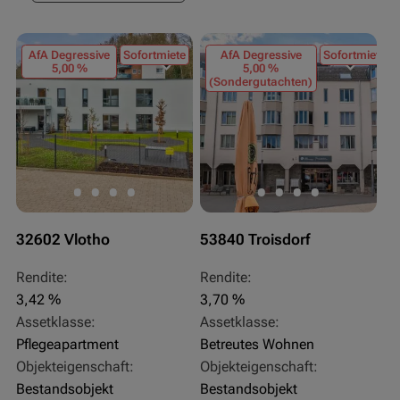
AfA Degressive
Sofortmiete
AfA Degressive
Sofortmiete
5,00 %
5,00 %
(Sondergutachten)
32602 Vlotho
53840 Troisdorf
Rendite:
Rendite:
3,42 %
3,70 %
Assetklasse:
Assetklasse:
Pflegeapartment
Betreutes Wohnen
Objekteigenschaft:
Objekteigenschaft:
Bestandsobjekt
Bestandsobjekt