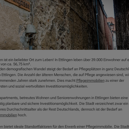
en ist ein beliebter Ort zum Leben! In Ettlingen leben über 39.000 Einwohner auf e
 von ca. 56,75 km².
den demografischen Wandel steigt der Bedarf an Pflegeplätzen in ganz Deutsch
 Ettlingen. Die Anzahl der älteren Menschen, die auf Pflege angewiesen sind, wi
mmenden Jahren stark zunehmen. Dies macht
Pflegeimmobilien
zu einer der
vsten und sozial wertvollsten Investitionsmöglichkeiten.
apartments, betreutes Wohnen und Seniorenwohnungen in Ettlingen bieten eine
stig planbare und sichere Investitionsmöglichkeit. Die Stadt verzeichnet zwar ein
eres Durchschnittsalter als der Rest Deutschlands, dennoch ist der Bedarf an
immobilien
hoch.
en bietet ideale Standortfaktoren für den Erwerb einer Pflegeimmobilie. Die Stadt