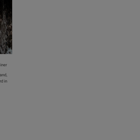
iner
land,
rd in