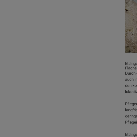
Ettling
Fläche
Durch 
auch in
den ko
lukrati
Pflege
langfri
gering
Pflege
Ettling