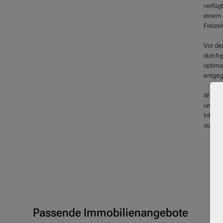
verfügt
einem 
Freizei
Vor de
durchg
optima
entgeg
Wenn Si
und pr
Inform
zur Ver
Passende Immobilienangebote