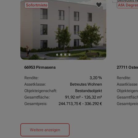
Sofortmiete
AfA Degres
66953 Pirmasens
27711 Oste
Rendite:
3,20 %
Rendite:
Assetklasse:
Betreutes Wohnen
Assetklasse
Objekteigenschaft:
Bestandsobjekt
Objekteigen
Gesamtfläche:
91,92 m² - 126,32 m²
Gesamtfläc
Gesamtpreis:
244.713,75 € - 336.292 €
Gesamtpreis
Weitere anzeigen