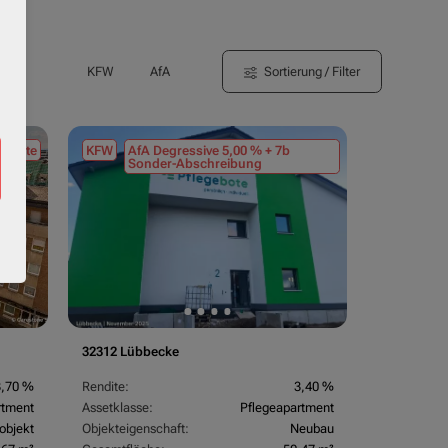
Sortierung / Filter
KFW
AfA
tmiete
KFW
AfA Degressive 5,00 % + 7b
Sonder-Abschreibung
32312 Lübbecke
3,70 %
Rendite:
3,40 %
rtment
Assetklasse:
Pflegeapartment
objekt
Objekteigenschaft:
Neubau