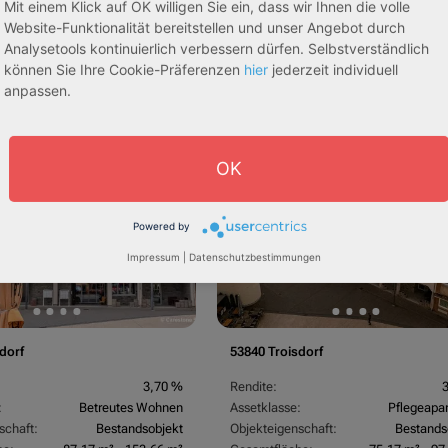
Mit einem Klick auf OK willigen Sie ein, dass wir Ihnen die volle
Website-Funktionalität bereitstellen und unser Angebot durch
Analysetools kontinuierlich verbessern dürfen. Selbstverständlich
können Sie Ihre Cookie-Präferenzen
hier
jederzeit individuell
egeapartments
Senioren-/Betreutes Wohnen
anpassen.
sive 5,00 %
Sofortmiete
AfA Lineare 5,00 %
Sofor
tachten)
(Sondergutachten)
OK
Powered by
Impressum
|
Datenschutzbestimmungen
dorf
53840 Troisdorf
3,70 %
Rendite:
:
Betreutes Wohnen
Assetklasse:
Pflegeapa
schaft:
Bestandsobjekt
Objekteigenschaft:
Bestands