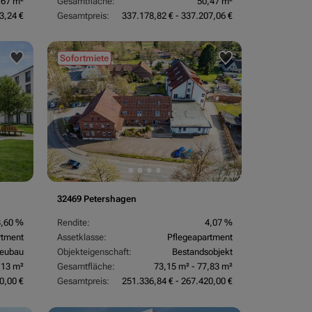
,67 m²
Gesamtfläche:
50,47 m²
3,24 €
Gesamtpreis:
337.178,82 € - 337.207,06 €
Sofortmiete
32469 Petershagen
3,60 %
Rendite:
4,07 %
rtment
Assetklasse:
Pflegeapartment
eubau
Objekteigenschaft:
Bestandsobjekt
,13 m²
Gesamtfläche:
73,15 m² - 77,83 m²
0,00 €
Gesamtpreis:
251.336,84 € - 267.420,00 €