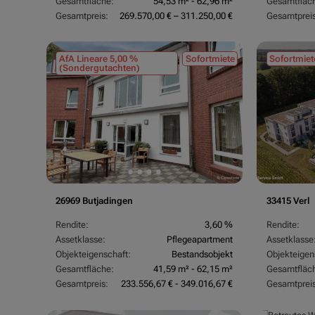
Gesamtfläche:
54,53 m² - 62,96 m²
Gesamtfläc
Gesamtpreis:
269.570,00 € – 311.250,00 €
Gesamtpreis
AfA Lineare 5,00 %
Sofortmiete
Sofortmiet
(Sondergutachten)
26969 Butjadingen
33415 Verl
Rendite:
3,60 %
Rendite:
Assetklasse:
Pflegeapartment
Assetklasse
Objekteigenschaft:
Bestandsobjekt
Objekteigen
Gesamtfläche:
41,59 m² - 62,15 m²
Gesamtfläc
Gesamtpreis:
233.556,67 € - 349.016,67 €
Gesamtpreis