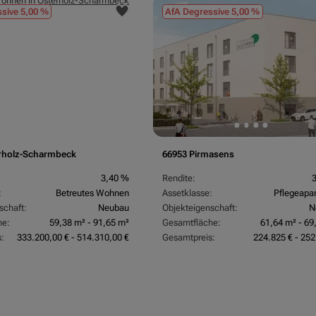
sive 5,00 %
AfA Degressive 5,00 %
rholz-Scharmbeck
66953 Pirmasens
3,40 %
Rendite:
:
Betreutes Wohnen
Assetklasse:
Pflegeapa
schaft:
Neubau
Objekteigenschaft:
N
he:
59,38 m² - 91,65 m²
Gesamtfläche:
61,64 m² - 69
:
333.200,00 € - 514.310,00 €
Gesamtpreis:
224.825 € - 252