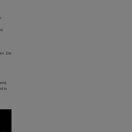
n
es
en. Die
land,
rd in