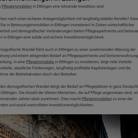
m
Pflegeimmobilien
in Ettlingen eine lohnende Investition sind
chen nach einer sicheren Anlagemöglichkeit mit langfristig stabiler Rendite? Dan
 Sie in Betreuungsimmobilien in Ettlingen investieren! In Zeiten wirtschaftlicher
erheit und demografischer Veränderungen bieten Pflegeapartments und betreut
in Ettlingen eine solide und sichere Investitionsmöglichkeit.
mografische Wandel führt auch in Ettlingen zu einer zunehmenden Alterung der
erung und einem steigenden Bedarf an Pflegeapartments und Seniorenwohnung
eidung, in eine
Pflegeimmobilie
in Ettlingen zu investieren, birgt viele Vorteile:
orteile, staatliche Förderungen, langfristig profitable Kapitalanlagen und die
hme der Betriebskosten durch den Betreiber.
den demografischen Wandel steigt der Bedarf an Pflegeplätzen in ganz Deutsch
 Ettlingen. Die Anzahl der älteren Menschen, die auf Pflege angewiesen sind, wi
mmenden Jahren stark zunehmen. Dies macht
Pflegeimmobilien
zu einer der
vsten und sozial wertvollsten Investitionsmöglichkeiten.