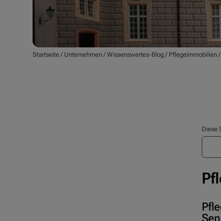
Startseite
/
Unternehmen
/
Wissenswertes-Blog
/
Pflegeimmobilien
Diese 
Pf
Pfl
Sen