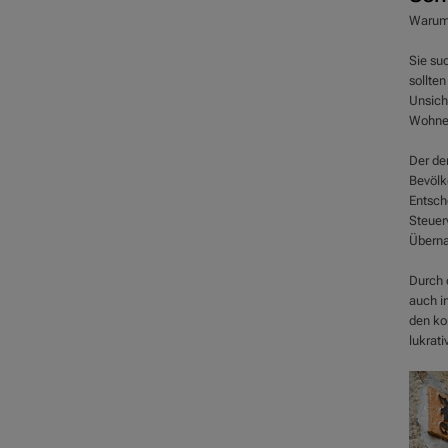
Waru
Sie su
sollten
Unsich
Wohnen 
Der de
Bevölk
Entsch
Steuerv
Überna
Durch 
auch in
den ko
lukrati