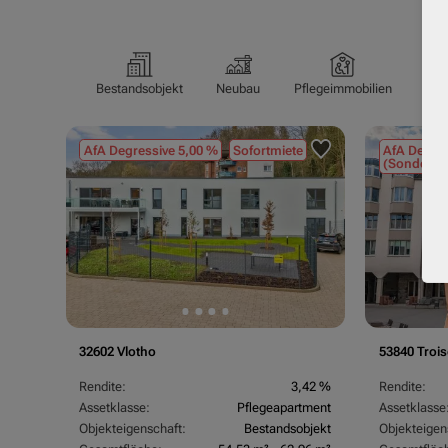
Bestandsobjekt
Neubau
Pflegeimmobilien
Pfl
AfA Degressive 5,00 %
Sofortmiete
AfA Degres
(Sondergu
32602 Vlotho
53840 Trois
Rendite:
3,42 %
Rendite:
Assetklasse:
Pflegeapartment
Assetklasse
Objekteigenschaft:
Bestandsobjekt
Objekteigen