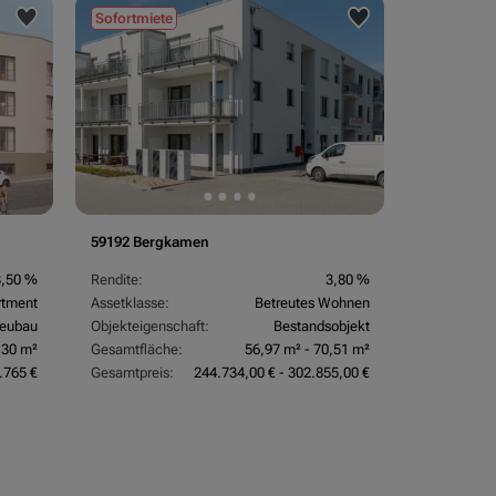
Sofortmiete
59192 Bergkamen
3,50 %
Rendite:
3,80 %
rtment
Assetklasse:
Betreutes Wohnen
eubau
Objekteigenschaft:
Bestandsobjekt
,30 m²
Gesamtfläche:
56,97 m² - 70,51 m²
.765 €
Gesamtpreis:
244.734,00 € - 302.855,00 €