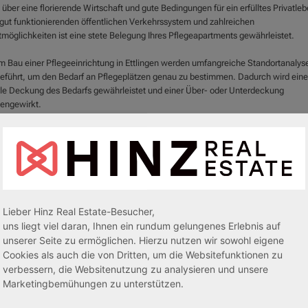
 über eine florierende Wirtschaft und gute Bedingungen für ein erfülltes Privatleb
gut funktionierenden öffentlichen Verkehrssystem und zahlreichen
tmöglichkeiten ist eine stete Belegung Ihres Pflegeapartments gewährleistet.
m Bau einer Pflegeeinrichtung in Ettlingen werden umfangreiche Standortanalys
eführt, um den Bedarf an Pflegeplätzen genau zu bestimmen. Dadurch wird eine
le Deckung des Bedarfs gewährleistet und einer Über- oder Unterdeckung
engewirkt.
e in eine Pflegeimmobilie in Ettlingen investieren möchten, treffen Sie eine sic
ofitable Entscheidung. Nehmen Sie gerne Kontakt mit uns auf, um weitere
ationen zu unseren
Pflegeimmobilien
in Ettlingen zu erhalten. Wir stehen Ihnen je
fügung, um Sie bei Ihrer Investitionsentscheidung zu unterstützen.
Lieber Hinz Real Estate-Besucher,
uns liegt viel daran, Ihnen ein rundum gelungenes Erlebnis auf
unserer Seite zu ermöglichen. Hierzu nutzen wir sowohl eigene
Cookies als auch die von Dritten, um die Websitefunktionen zu
verbessern, die Websitenutzung zu analysieren und unsere
Marketingbemühungen zu unterstützen.