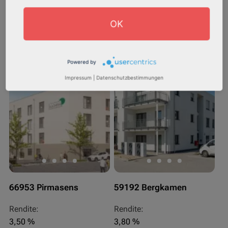
Gesamtfläche:
Gesamtfläche:
91,92 m² - 126,32 m²
59,38 m² - 91,65 m²
OK
Gesamtpreis:
Gesamtpreis:
244.713,75 € - 336.292 €
333.200,00 € - 514.310,00 €
Powered by
Impressum
|
Datenschutzbestimmungen
AfA Degressive 5,00 %
Sofortmiete
66953 Pirmasens
59192 Bergkamen
Rendite:
Rendite:
3,50 %
3,80 %