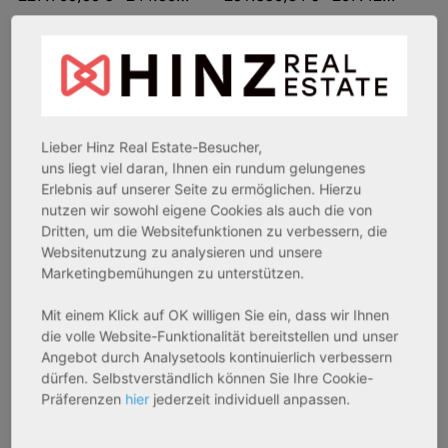
Sofortmiete
AfA Degressive 5,00 %
Lieber Hinz Real Estate-Besucher,
uns liegt viel daran, Ihnen ein rundum gelungenes
Erlebnis auf unserer Seite zu ermöglichen. Hierzu
nutzen wir sowohl eigene Cookies als auch die von
Dritten, um die Websitefunktionen zu verbessern, die
Websitenutzung zu analysieren und unsere
66953 Pirmasens
27711 Osterholz-Scharmbeck
Marketingbemühungen zu unterstützen.
Rendite:
Rendite:
Mit einem Klick auf OK willigen Sie ein, dass wir Ihnen
die volle Website-Funktionalität bereitstellen und unser
3,20 %
3,40 %
Angebot durch Analysetools kontinuierlich verbessern
Assetklasse:
Assetklasse:
dürfen. Selbstverständlich können Sie Ihre Cookie-
Betreutes Wohnen
Betreutes Wohnen
Präferenzen
hier
jederzeit individuell anpassen.
Objekteigenschaft:
Objekteigenschaft:
Bestandsobjekt
Neubau