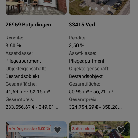
26969 Butjadingen
33415 Verl
Rendite:
Rendite:
3,60 %
3,50 %
Assetklasse:
Assetklasse:
Pflegeapartment
Pflegeapartment
Objekteigenschaft:
Objekteigenschaft:
Bestandsobjekt
Bestandsobjekt
Gesamtfläche:
Gesamtfläche:
41,59 m² - 62,15 m²
50,95 m² - 56,21 m²
Gesamtpreis:
Gesamtpreis:
233.556,67 € - 349.016,67 €
324.754,29 € - 358.289,14 €
AfA Degressive 5,00 %
Sofortmiete