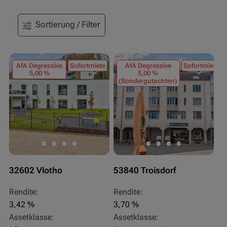
Sortierung / Filter
AfA Degressive
Sofortmiete
AfA Degressive
Sofortmiete
5,00 %
5,00 %
(Sondergutachten)
32602 Vlotho
53840 Troisdorf
Rendite:
Rendite:
3,42 %
3,70 %
Assetklasse:
Assetklasse: