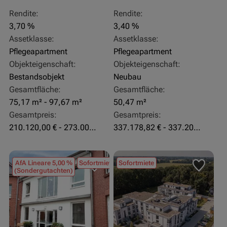
Rendite:
Rendite:
3,70 %
3,40 %
Assetklasse:
Assetklasse:
Pflegeapartment
Pflegeapartment
Objekteigenschaft:
Objekteigenschaft:
Bestandsobjekt
Neubau
Gesamtfläche:
Gesamtfläche:
75,17 m² - 97,67 m²
50,47 m²
Gesamtpreis:
Gesamtpreis:
210.120,00 € - 273.003,24 €
337.178,82 € - 337.207,06 €
AfA Lineare 5,00 %
Sofortmiete
Sofortmiete
(Sondergutachten)