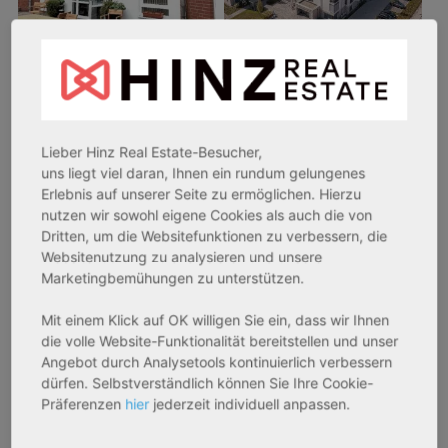
26969 Butjadingen
33415 Verl
Rendite:
Rendite:
Lieber Hinz Real Estate-Besucher,
3,60 %
3,50 %
uns liegt viel daran, Ihnen ein rundum gelungenes
Assetklasse:
Assetklasse:
Erlebnis auf unserer Seite zu ermöglichen. Hierzu
Pflegeapartment
Pflegeapartment
nutzen wir sowohl eigene Cookies als auch die von
Objekteigenschaft:
Objekteigenschaft:
Dritten, um die Websitefunktionen zu verbessern, die
Bestandsobjekt
Bestandsobjekt
Websitenutzung zu analysieren und unsere
Marketingbemühungen zu unterstützen.
Gesamtfläche:
Gesamtfläche:
41,59 m² - 62,15 m²
50,95 m² - 56,21 m²
Mit einem Klick auf OK willigen Sie ein, dass wir Ihnen
Gesamtpreis:
Gesamtpreis:
die volle Website-Funktionalität bereitstellen und unser
233.556,67 € - 349.016,67 €
324.754,29 € - 358.289,14 €
Angebot durch Analysetools kontinuierlich verbessern
dürfen. Selbstverständlich können Sie Ihre Cookie-
Präferenzen
hier
jederzeit individuell anpassen.
AfA Degressive 5,00 %
Sofortmiete