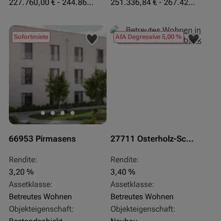
227.760,00 € - 244.860,00 €
251.336,84 € - 267.420,00 €
Sofortmiete
AfA Degressive 5,00 %
66953 Pirmasens
27711 Osterholz-Scharmbeck
Rendite:
Rendite:
3,20 %
3,40 %
Assetklasse:
Assetklasse:
Betreutes Wohnen
Betreutes Wohnen
Objekteigenschaft:
Objekteigenschaft: