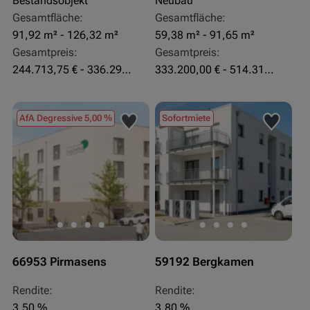
Bestandsobjekt
Neubau
Gesamtfläche:
Gesamtfläche:
91,92 m² - 126,32 m²
59,38 m² - 91,65 m²
Gesamtpreis:
Gesamtpreis:
244.713,75 € - 336.292 €
333.200,00 € - 514.310,00 €
AfA Degressive 5,00 %
Sofortmiete
66953 Pirmasens
59192 Bergkamen
Rendite:
Rendite:
3,50 %
3,80 %