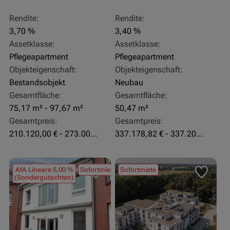
Rendite:
Rendite:
3,70 %
3,40 %
Assetklasse:
Assetklasse:
Pflegeapartment
Pflegeapartment
Objekteigenschaft:
Objekteigenschaft:
Bestandsobjekt
Neubau
Gesamtfläche:
Gesamtfläche:
75,17 m² - 97,67 m²
50,47 m²
Gesamtpreis:
Gesamtpreis:
210.120,00 € - 273.003,24 €
337.178,82 € - 337.207,06 €
AfA Lineare 5,00 %
Sofortmiete
Sofortmiete
(Sondergutachten)