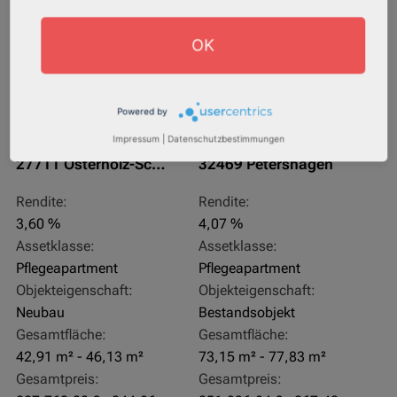
OK
Powered by
Impressum
|
Datenschutzbestimmungen
27711 Osterholz-Scharmbeck
32469 Petershagen
Rendite:
Rendite:
3,60 %
4,07 %
Assetklasse:
Assetklasse:
Pflegeapartment
Pflegeapartment
Objekteigenschaft:
Objekteigenschaft:
Neubau
Bestandsobjekt
Gesamtfläche:
Gesamtfläche:
42,91 m² - 46,13 m²
73,15 m² - 77,83 m²
Gesamtpreis:
Gesamtpreis: