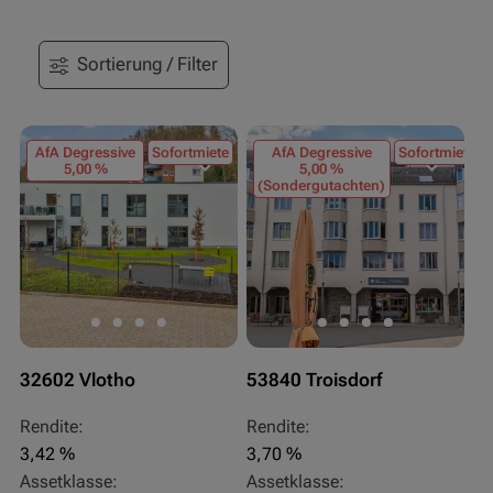
Sortierung / Filter
AfA Degressive
Sofortmiete
AfA Degressive
Sofortmiete
5,00 %
5,00 %
(Sondergutachten)
32602 Vlotho
53840 Troisdorf
Rendite:
Rendite:
3,42 %
3,70 %
Assetklasse:
Assetklasse: