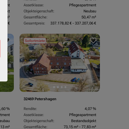
rtment
Assetklasse:
Pflegeapartment
objekt
Objekteigenschaft:
Neubau
,67 m²
Gesamtfläche:
50,47 m²
3,24 €
Gesamtpreis:
337.178,82 € - 337.207,06 €
Sofortmiete
32469 Petershagen
3,60 %
Rendite:
4,07 %
rtment
Assetklasse:
Pflegeapartment
eubau
Objekteigenschaft:
Bestandsobjekt
,13 m²
Gesamtfläche:
73,15 m² - 77,83 m²