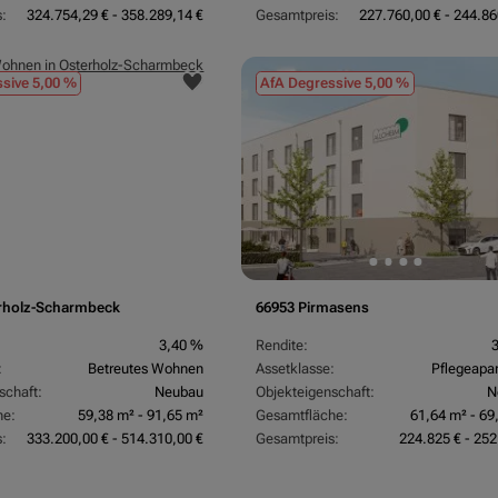
:
324.754,29 € - 358.289,14 €
Gesamtpreis:
227.760,00 € - 244.86
sive 5,00 %
AfA Degressive 5,00 %
rholz-Scharmbeck
66953 Pirmasens
3,40 %
Rendite:
:
Betreutes Wohnen
Assetklasse:
Pflegeapa
schaft:
Neubau
Objekteigenschaft:
N
he:
59,38 m² - 91,65 m²
Gesamtfläche:
61,64 m² - 69
:
333.200,00 € - 514.310,00 €
Gesamtpreis:
224.825 € - 252