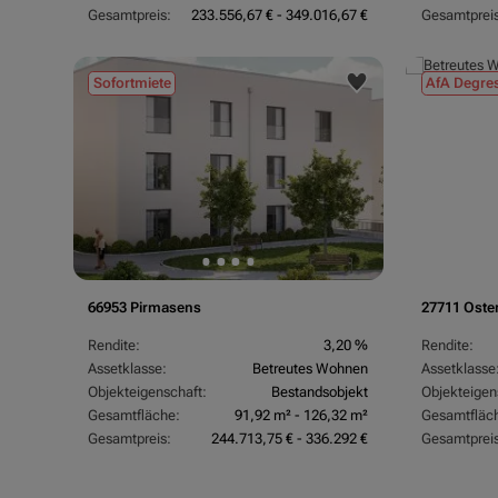
Gesamtpreis:
233.556,67 € - 349.016,67 €
Gesamtpreis
Sofortmiete
AfA Degres
66953 Pirmasens
27711 Oste
Rendite:
3,20 %
Rendite:
Assetklasse:
Betreutes Wohnen
Assetklasse
Objekteigenschaft:
Bestandsobjekt
Objekteigen
Gesamtfläche:
91,92 m² - 126,32 m²
Gesamtfläc
Gesamtpreis:
244.713,75 € - 336.292 €
Gesamtpreis