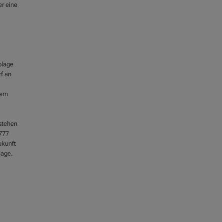
er eine
olage
f an
ern
stehen
777
ukunft
lage.