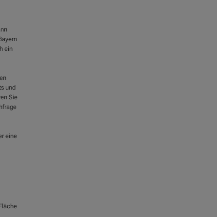
ann
Bayern
h ein
hen
ts und
en Sie
hfrage
er eine
 Fläche