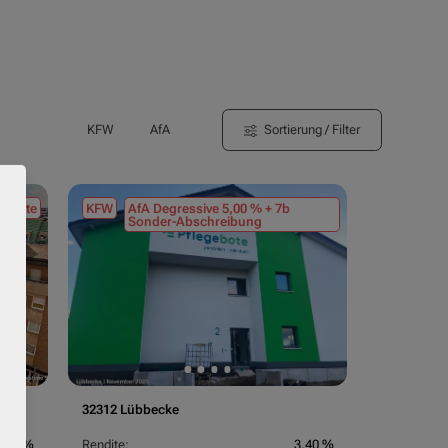
Sortierung / Filter
KFW
AfA
tmiete
KFW
AfA Degressive 5,00 % + 7b
Sonder-Abschreibung
32312 Lübbecke
3,70 %
Rendite:
3,40 %