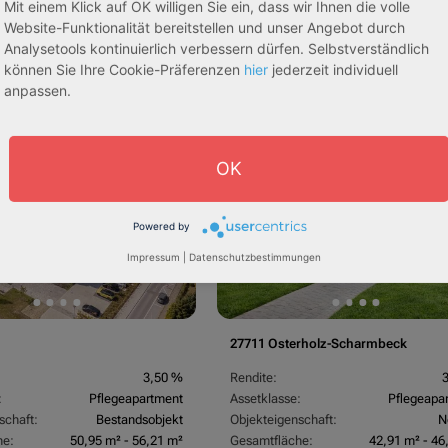
Mit einem Klick auf OK willigen Sie ein, dass wir Ihnen die volle
:
Betreutes Wohnen
Assetklasse:
Pflegeapa
Website-Funktionalität bereitstellen und unser Angebot durch
schaft:
Bestandsobjekt
Objekteigenschaft:
Bestands
Analysetools kontinuierlich verbessern dürfen. Selbstverständlich
he:
87,17 m² - 153,66 m²
Gesamtfläche:
75,17 m² - 97
können Sie Ihre Cookie-Präferenzen
hier
jederzeit individuell
:
243.651,89 € - 429.392,43 €
Gesamtpreis:
210.120,00 € - 273.00
anpassen.
e
AfA Degressive 5,00 %
OK
Powered by
Impressum
|
Datenschutzbestimmungen
27711 Osterholz-Scharmbeck
3,50 %
Rendite:
:
Pflegeapartment
Assetklasse:
Pflegeapa
schaft:
Bestandsobjekt
Objekteigenschaft:
N
he:
50,95 m² - 56,21 m²
Gesamtfläche:
42,91 m² - 46