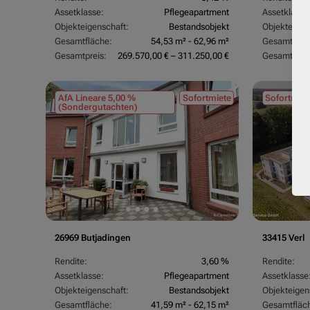
Assetklasse:
Pflegeapartment
Assetklasse
Objekteigenschaft:
Bestandsobjekt
Objekteigen
Gesamtfläche:
54,53 m² - 62,96 m²
Gesamtfläc
Gesamtpreis:
269.570,00 € – 311.250,00 €
Gesamtpreis
AfA Lineare 5,00 %
Sofortmiete
Sofortmiet
(Sondergutachten)
26969 Butjadingen
33415 Verl
Rendite:
3,60 %
Rendite:
Assetklasse:
Pflegeapartment
Assetklasse
Objekteigenschaft:
Bestandsobjekt
Objekteigen
Gesamtfläche:
41,59 m² - 62,15 m²
Gesamtfläc