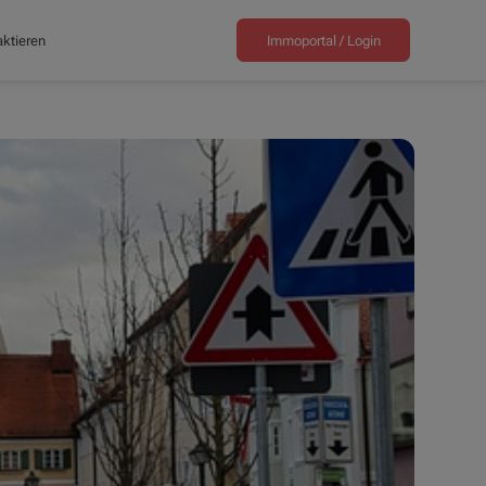
ktieren
Immoportal /
Login