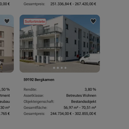
0,00 €
Gesamtpreis:
251.336,84 € - 267.420,00 €
Sofortmiete
59192 Bergkamen
3,50 %
Rendite:
3,80 %
rtment
Assetklasse:
Betreutes Wohnen
eubau
Objekteigenschaft:
Bestandsobjekt
,30 m²
Gesamtfläche:
56,97 m² - 70,51 m²
.765 €
Gesamtpreis:
244.734,00 € - 302.855,00 €