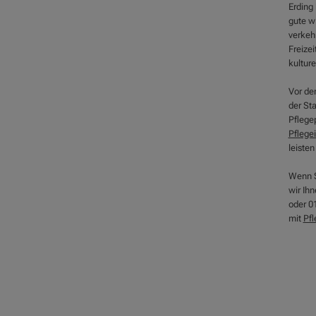
Erding 
gute wi
verkeh
Freizei
kultur
Vor de
der St
Pflegep
Pflege
leiste
Wenn S
wir Ih
oder 01
mit
Pfl