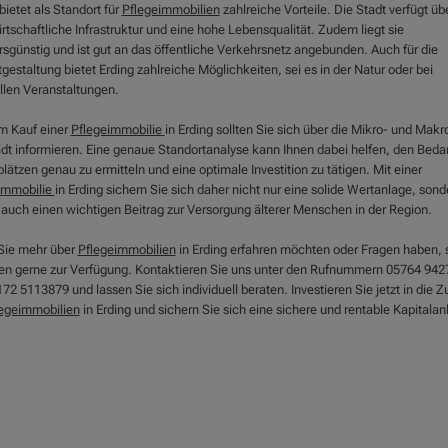
bietet als Standort für
Pflegeimmobilien
zahlreiche Vorteile. Die Stadt verfügt üb
rtschaftliche Infrastruktur und eine hohe Lebensqualität. Zudem liegt sie
rsgünstig und ist gut an das öffentliche Verkehrsnetz angebunden. Auch für die
tgestaltung bietet Erding zahlreiche Möglichkeiten, sei es in der Natur oder bei
ellen Veranstaltungen.
m Kauf einer
Pflegeimmobilie
in Erding sollten Sie sich über die Mikro- und Makr
adt informieren. Eine genaue Standortanalyse kann Ihnen dabei helfen, den Bedar
lätzen genau zu ermitteln und eine optimale Investition zu tätigen. Mit einer
immobilie
in Erding sichern Sie sich daher nicht nur eine solide Wertanlage, sond
n auch einen wichtigen Beitrag zur Versorgung älterer Menschen in der Region.
ie mehr über
Pflegeimmobilien
in Erding erfahren möchten oder Fragen haben, 
nen gerne zur Verfügung. Kontaktieren Sie uns unter den Rufnummern 05764 942
72 5113879 und lassen Sie sich individuell beraten. Investieren Sie jetzt in die Z
egeimmobilien
in Erding und sichern Sie sich eine sichere und rentable Kapitalan