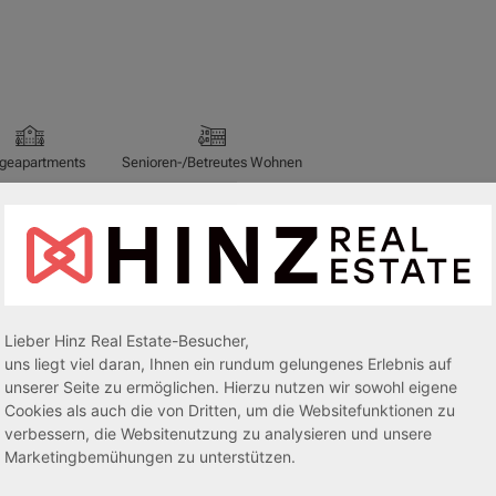
egeapartments
Senioren-/Betreutes Wohnen
sive 5,00 %
Sofortmiete
AfA Lineare 5,00 %
Sofor
tachten)
(Sondergutachten)
Lieber Hinz Real Estate-Besucher,
uns liegt viel daran, Ihnen ein rundum gelungenes Erlebnis auf
unserer Seite zu ermöglichen. Hierzu nutzen wir sowohl eigene
Cookies als auch die von Dritten, um die Websitefunktionen zu
verbessern, die Websitenutzung zu analysieren und unsere
dorf
53840 Troisdorf
Marketingbemühungen zu unterstützen.
3,70 %
Rendite: