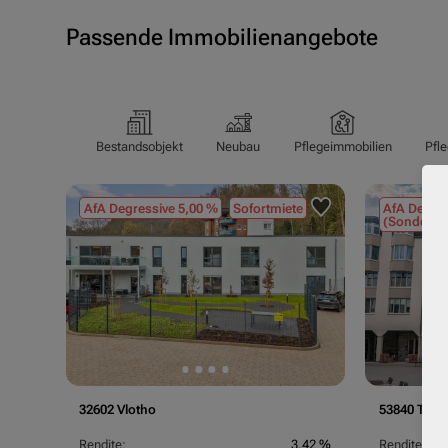
Passende Immobilienangebote
Bestandsobjekt
Neubau
Pflegeimmobilien
Pfl
AfA Degressive 5,00 %
Sofortmiete
AfA Degres
(Sondergu
32602 Vlotho
53840 Trois
Rendite:
3,42 %
Rendite: