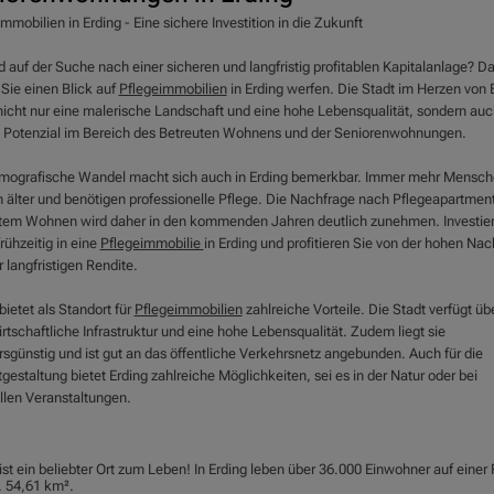
mmobilien in Erding - Eine sichere Investition in die Zukunft
d auf der Suche nach einer sicheren und langfristig profitablen Kapitalanlage? D
 Sie einen Blick auf
Pflegeimmobilien
in Erding werfen. Die Stadt im Herzen von 
 nicht nur eine malerische Landschaft und eine hohe Lebensqualität, sondern auc
 Potenzial im Bereich des Betreuten Wohnens und der Seniorenwohnungen.
mografische Wandel macht sich auch in Erding bemerkbar. Immer mehr Mensc
 älter und benötigen professionelle Pflege. Die Nachfrage nach Pflegeapartmen
tem Wohnen wird daher in den kommenden Jahren deutlich zunehmen. Investier
rühzeitig in eine
Pflegeimmobilie
in Erding und profitieren Sie von der hohen Nac
 langfristigen Rendite.
bietet als Standort für
Pflegeimmobilien
zahlreiche Vorteile. Die Stadt verfügt üb
rtschaftliche Infrastruktur und eine hohe Lebensqualität. Zudem liegt sie
rsgünstig und ist gut an das öffentliche Verkehrsnetz angebunden. Auch für die
tgestaltung bietet Erding zahlreiche Möglichkeiten, sei es in der Natur oder bei
ellen Veranstaltungen.
ist ein beliebter Ort zum Leben! In Erding leben über 36.000 Einwohner auf einer
. 54,61 km².