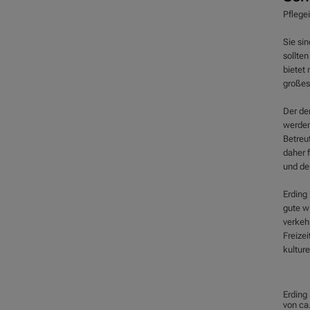
Pflegei
Sie sin
sollten
bietet
großes
Der de
werden
Betreu
daher f
und der
Erding 
gute wi
verkeh
Freizei
kultur
Erding 
von ca