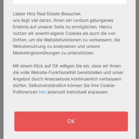
Objekteigenschaft:
Objekteigenschaft:
Bestandsobjekt
Bestandsobjekt
Lieber Hinz Real Estate-Besucher,
Gesamtfläche:
Gesamtfläche:
uns liegt viel daran, Ihnen ein rundum gelungenes
Erlebnis auf unserer Seite zu ermöglichen. Hierzu
41,59 m² - 62,15 m²
50,95 m² - 56,21 m²
nutzen wir sowohl eigene Cookies als auch die von
Gesamtpreis:
Gesamtpreis:
Dritten, um die Websitefunktionen zu verbessern, die
233.556,67 € - 349.016,67 €
324.754,29 € - 358.289,14 €
Websitenutzung zu analysieren und unsere
Marketingbemühungen zu unterstützen.
Mit einem Klick auf OK willigen Sie ein, dass wir Ihnen
AfA Degressive 5,00 %
Sofortmiete
die volle Website-Funktionalität bereitstellen und unser
Angebot durch Analysetools kontinuierlich verbessern
dürfen. Selbstverständlich können Sie Ihre Cookie-
Präferenzen
hier
jederzeit individuell anpassen.
OK
27711 Osterholz-Scharmbeck
32469 Petershagen