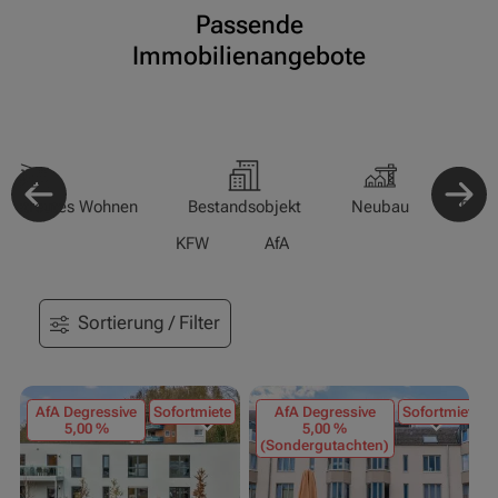
Passende
Immobilienangebote
-/Betreutes Wohnen
Bestandsobjekt
Neubau
Pfle
KFW
AfA
Sortierung / Filter
AfA Degressive
Sofortmiete
AfA Degressive
Sofortmiete
5,00 %
5,00 %
(Sondergutachten)