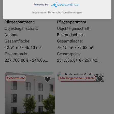
Rendite:
Rendite:
Powered by
3,60 %
4,07 %
Impressum
|
Datenschutzbestimmungen
Assetklasse:
Assetklasse:
Pflegeapartment
Pflegeapartment
Objekteigenschaft:
Objekteigenschaft:
Neubau
Bestandsobjekt
Gesamtfläche:
Gesamtfläche:
42,91 m² - 46,13 m²
73,15 m² - 77,83 m²
Gesamtpreis:
Gesamtpreis:
227.760,00 € - 244.860,00 €
251.336,84 € - 267.420,00 €
Sofortmiete
AfA Degressive 5,00 %