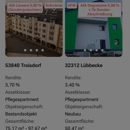
AfA Lineare 5,00 %
Sofortmiete
KFW
AfA Degressive 5,00 %
(Sondergutachten)
+ 7b Sonder-
Abschreibung
53840 Troisdorf
32312 Lübbecke
Rendite:
Rendite:
3,70 %
3,40 %
Assetklasse:
Assetklasse:
Pflegeapartment
Pflegeapartment
Objekteigenschaft:
Objekteigenschaft:
Bestandsobjekt
Neubau
Gesamtfläche:
Gesamtfläche:
75,17 m² - 97,67 m²
50,47 m²