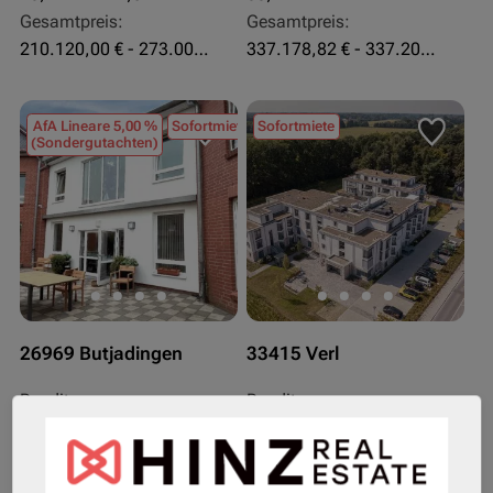
Gesamtpreis:
Gesamtpreis:
210.120,00 € - 273.003,24 €
337.178,82 € - 337.207,06 €
AfA Lineare 5,00 %
Sofortmiete
Sofortmiete
(Sondergutachten)
26969 Butjadingen
33415 Verl
Rendite:
Rendite:
3,60 %
3,50 %
Assetklasse:
Assetklasse:
Pflegeapartment
Pflegeapartment