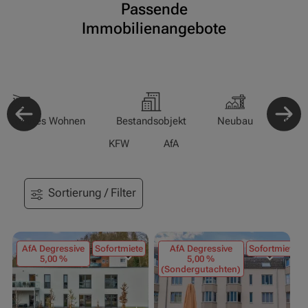
Passende
Immobilienangebote
-/Betreutes Wohnen
Bestandsobjekt
Neubau
Pfle
KFW
AfA
Sortierung / Filter
AfA Degressive
Sofortmiete
AfA Degressive
Sofortmiete
5,00 %
5,00 %
(Sondergutachten)