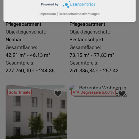
Rendite:
Rendite:
Powered by
3,60 %
4,07 %
Impressum
|
Datenschutzbestimmungen
Assetklasse:
Assetklasse:
Pflegeapartment
Pflegeapartment
Objekteigenschaft:
Objekteigenschaft:
Neubau
Bestandsobjekt
Gesamtfläche:
Gesamtfläche:
42,91 m² - 46,13 m²
73,15 m² - 77,83 m²
Gesamtpreis:
Gesamtpreis:
227.760,00 € - 244.860,00 €
251.336,84 € - 267.420,00 €
Sofortmiete
AfA Degressive 5,00 %