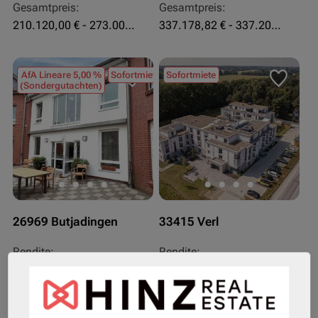
Gesamtpreis:
Gesamtpreis:
210.120,00 € - 273.003,24 €
337.178,82 € - 337.207,06 €
AfA Lineare 5,00 %
Sofortmiete
Sofortmiete
(Sondergutachten)
26969 Butjadingen
33415 Verl
Rendite:
Rendite:
3,60 %
3,50 %
Assetklasse:
Assetklasse:
Pflegeapartment
Pflegeapartment