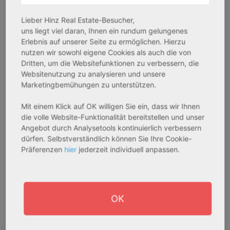
Objekteigenschaft:
Objekteigenschaft:
Bestandsobjekt
Bestandsobjekt
Lieber Hinz Real Estate-Besucher,
Gesamtfläche:
Gesamtfläche:
uns liegt viel daran, Ihnen ein rundum gelungenes
41,59 m² - 62,15 m²
50,95 m² - 56,21 m²
Erlebnis auf unserer Seite zu ermöglichen. Hierzu
nutzen wir sowohl eigene Cookies als auch die von
Gesamtpreis:
Gesamtpreis:
Dritten, um die Websitefunktionen zu verbessern, die
233.556,67 € - 349.016,67 €
324.754,29 € - 358.289,14 €
Websitenutzung zu analysieren und unsere
Marketingbemühungen zu unterstützen.
AfA Degressive 5,00 %
Sofortmiete
Mit einem Klick auf OK willigen Sie ein, dass wir Ihnen
die volle Website-Funktionalität bereitstellen und unser
Angebot durch Analysetools kontinuierlich verbessern
dürfen. Selbstverständlich können Sie Ihre Cookie-
Präferenzen
hier
jederzeit individuell anpassen.
OK
27711 Osterholz-Scharmbeck
32469 Petershagen