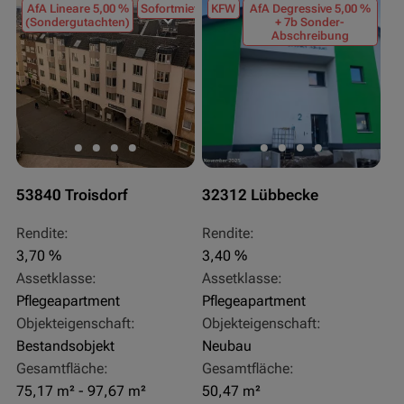
AfA Lineare 5,00 %
Sofortmiete
KFW
AfA Degressive 5,00 %
(Sondergutachten)
+ 7b Sonder-
Abschreibung
53840 Troisdorf
32312 Lübbecke
Rendite:
Rendite:
3,70 %
3,40 %
Assetklasse:
Assetklasse:
Pflegeapartment
Pflegeapartment
Objekteigenschaft:
Objekteigenschaft:
Bestandsobjekt
Neubau
Gesamtfläche:
Gesamtfläche:
75,17 m² - 97,67 m²
50,47 m²