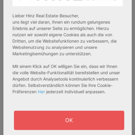
Pflegeapartment
Pflegeapartment
Objekteigenschaft:
Objekteigenschaft:
Lieber Hinz Real Estate-Besucher,
Bestandsobjekt
Bestandsobjekt
uns liegt viel daran, Ihnen ein rundum gelungenes
Gesamtfläche:
Gesamtfläche:
Erlebnis auf unserer Seite zu ermöglichen. Hierzu
41,59 m² - 62,15 m²
50,95 m² - 56,21 m²
nutzen wir sowohl eigene Cookies als auch die von
Gesamtpreis:
Gesamtpreis:
Dritten, um die Websitefunktionen zu verbessern, die
233.556,67 € - 349.016,67 €
324.754,29 € - 358.289,14 €
Websitenutzung zu analysieren und unsere
Marketingbemühungen zu unterstützen.
Mit einem Klick auf OK willigen Sie ein, dass wir Ihnen
AfA Degressive 5,00 %
Sofortmiete
die volle Website-Funktionalität bereitstellen und unser
Angebot durch Analysetools kontinuierlich verbessern
dürfen. Selbstverständlich können Sie Ihre Cookie-
Präferenzen
hier
jederzeit individuell anpassen.
OK
27711 Osterholz-Scharmbeck
32469 Petershagen