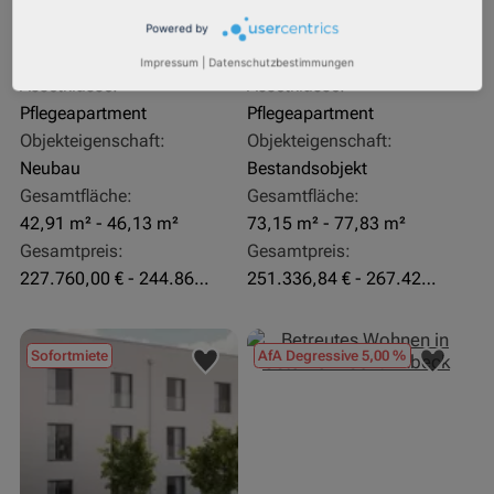
Rendite:
Rendite:
Powered by
3,60 %
4,07 %
Impressum
|
Datenschutzbestimmungen
Assetklasse:
Assetklasse:
Pflegeapartment
Pflegeapartment
Objekteigenschaft:
Objekteigenschaft:
Neubau
Bestandsobjekt
Gesamtfläche:
Gesamtfläche:
42,91 m² - 46,13 m²
73,15 m² - 77,83 m²
Gesamtpreis:
Gesamtpreis:
227.760,00 € - 244.860,00 €
251.336,84 € - 267.420,00 €
Sofortmiete
AfA Degressive 5,00 %