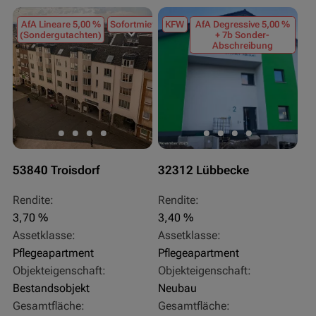
AfA Lineare 5,00 %
Sofortmiete
KFW
AfA Degressive 5,00 %
(Sondergutachten)
+ 7b Sonder-
Abschreibung
53840 Troisdorf
32312 Lübbecke
Rendite:
Rendite:
3,70 %
3,40 %
Assetklasse:
Assetklasse:
Pflegeapartment
Pflegeapartment
Objekteigenschaft:
Objekteigenschaft:
Bestandsobjekt
Neubau
Gesamtfläche:
Gesamtfläche: