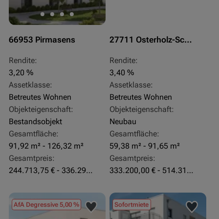
66953 Pirmasens
27711 Osterholz-Scharmbeck
Rendite:
Rendite:
3,20 %
3,40 %
Assetklasse:
Assetklasse:
Betreutes Wohnen
Betreutes Wohnen
Objekteigenschaft:
Objekteigenschaft:
Bestandsobjekt
Neubau
Gesamtfläche:
Gesamtfläche:
91,92 m² - 126,32 m²
59,38 m² - 91,65 m²
Gesamtpreis:
Gesamtpreis:
244.713,75 € - 336.292 €
333.200,00 € - 514.310,00 €
AfA Degressive 5,00 %
Sofortmiete