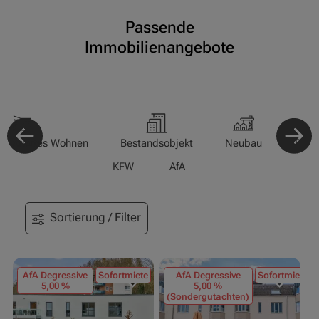
Passende
Immobilienangebote
-/Betreutes Wohnen
Bestandsobjekt
Neubau
Pfle
KFW
AfA
Sortierung / Filter
AfA Degressive
Sofortmiete
AfA Degressive
Sofortmiete
5,00 %
5,00 %
(Sondergutachten)