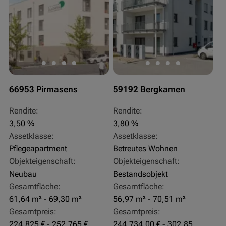
66953 Pirmasens
59192 Bergkamen
Rendite:
Rendite:
3,50 %
3,80 %
Assetklasse:
Assetklasse:
Pflegeapartment
Betreutes Wohnen
Objekteigenschaft:
Objekteigenschaft:
Neubau
Bestandsobjekt
Gesamtfläche:
Gesamtfläche:
61,64 m² - 69,30 m²
56,97 m² - 70,51 m²
Gesamtpreis:
Gesamtpreis:
224.825 € - 252.765 €
244.734,00 € - 302.855,00 €