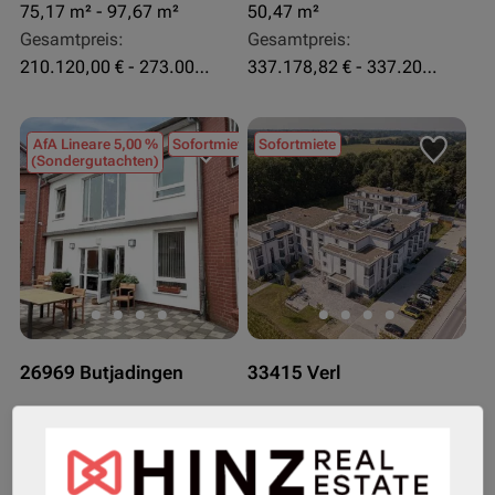
75,17 m² - 97,67 m²
50,47 m²
Gesamtpreis:
Gesamtpreis:
210.120,00 € - 273.003,24 €
337.178,82 € - 337.207,06 €
AfA Lineare 5,00 %
Sofortmiete
Sofortmiete
(Sondergutachten)
26969 Butjadingen
33415 Verl
Rendite:
Rendite:
3,60 %
3,50 %
Assetklasse:
Assetklasse: