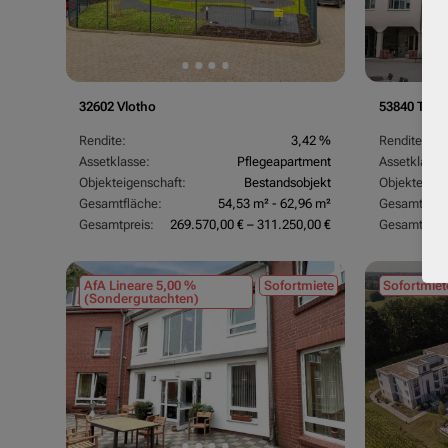
32602 Vlotho
53840 Trois
Rendite:
3,42 %
Rendite:
Assetklasse:
Pflegeapartment
Assetklasse
Objekteigenschaft:
Bestandsobjekt
Objekteigen
Gesamtfläche:
54,53 m² - 62,96 m²
Gesamtfläc
Gesamtpreis:
269.570,00 € – 311.250,00 €
Gesamtpreis
AfA Lineare 5,00 %
Sofortmiete
Sofortmiet
(Sondergutachten)