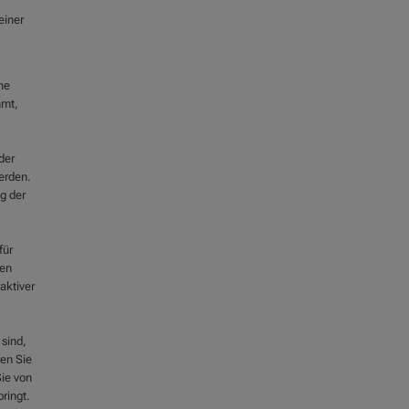
einer
ne
mmt,
der
erden.
g der
für
ten
aktiver
 sind,
ren Sie
Sie von
ringt.