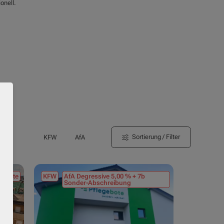
onell.
Sortierung / Filter
KFW
AfA
tmiete
KFW
AfA Degressive 5,00 % + 7b
Sonder-Abschreibung