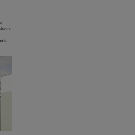
e
toren,
ments