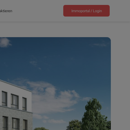
ktieren
Immoportal /
Login