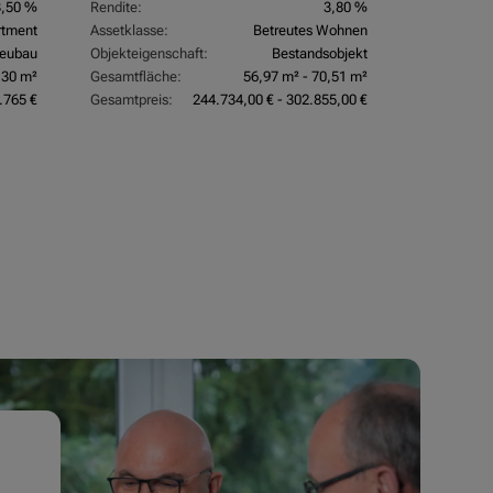
3,50 %
Rendite:
3,80 %
rtment
Assetklasse:
Betreutes Wohnen
eubau
Objekteigenschaft:
Bestandsobjekt
,30 m²
Gesamtfläche:
56,97 m² - 70,51 m²
.765 €
Gesamtpreis:
244.734,00 € - 302.855,00 €