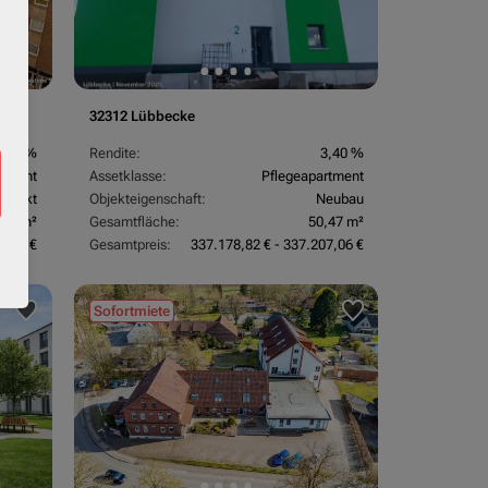
32312 Lübbecke
3,70 %
Rendite:
3,40 %
rtment
Assetklasse:
Pflegeapartment
objekt
Objekteigenschaft:
Neubau
,67 m²
Gesamtfläche:
50,47 m²
3,24 €
Gesamtpreis:
337.178,82 € - 337.207,06 €
Sofortmiete