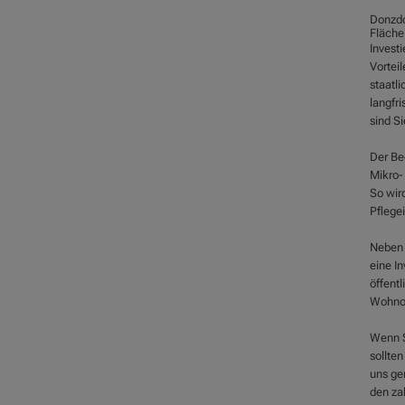
Donzdor
Fläche
Investi
Vorteil
staatl
langfri
sind Si
Der Be
Mikro-
So wird
Pflegei
Neben 
eine In
öffentl
Wohnor
Wenn S
sollten
uns ger
den zah