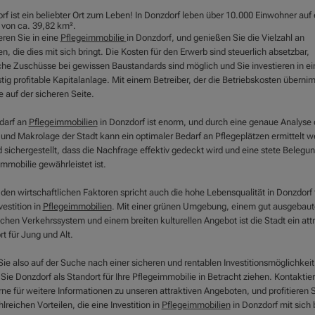
f ist ein beliebter Ort zum Leben! In Donzdorf leben über 10.000 Einwohner auf 
 von ca. 39,82 km².
eren Sie in eine
Pflegeimmobilie
in Donzdorf, und genießen Sie die Vielzahl an
en, die dies mit sich bringt. Die Kosten für den Erwerb sind steuerlich absetzbar,
iche Zuschüsse bei gewissen Baustandards sind möglich und Sie investieren in ei
stig profitable Kapitalanlage. Mit einem Betreiber, der die Betriebskosten überni
e auf der sicheren Seite.
darf an
Pflegeimmobilien
in Donzdorf ist enorm, und durch eine genaue Analyse 
 und Makrolage der Stadt kann ein optimaler Bedarf an Pflegeplätzen ermittelt w
 sichergestellt, dass die Nachfrage effektiv gedeckt wird und eine stete Belegun
mmobilie gewährleistet ist.
den wirtschaftlichen Faktoren spricht auch die hohe Lebensqualität in Donzdorf 
vestition in
Pflegeimmobilien
. Mit einer grünen Umgebung, einem gut ausgebau
ichen Verkehrssystem und einem breiten kulturellen Angebot ist die Stadt ein attr
t für Jung und Alt.
ie also auf der Suche nach einer sicheren und rentablen Investitionsmöglichkeit
 Sie Donzdorf als Standort für Ihre Pflegeimmobilie in Betracht ziehen. Kontaktie
ne für weitere Informationen zu unseren attraktiven Angeboten, und profitieren 
lreichen Vorteilen, die eine Investition in
Pflegeimmobilien
in Donzdorf mit sich b