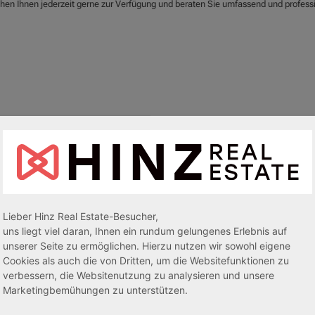
ehen Ihnen jederzeit gerne zur Verfügung und beraten Sie umfassend und professi
egeapartments
Senioren-/Betreutes Wohnen
Lieber Hinz Real Estate-Besucher,
uns liegt viel daran, Ihnen ein rundum gelungenes Erlebnis auf
unserer Seite zu ermöglichen. Hierzu nutzen wir sowohl eigene
sive 5,00 %
Sofortmiete
AfA Lineare 5,00 %
Sofor
tachten)
(Sondergutachten)
Cookies als auch die von Dritten, um die Websitefunktionen zu
verbessern, die Websitenutzung zu analysieren und unsere
Marketingbemühungen zu unterstützen.