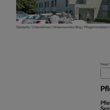
Startseite
/
Unternehmen
/
Wissenswertes-Blog
/
Pflegeimmobilien
Diese 
Pf
Pfl
Sen