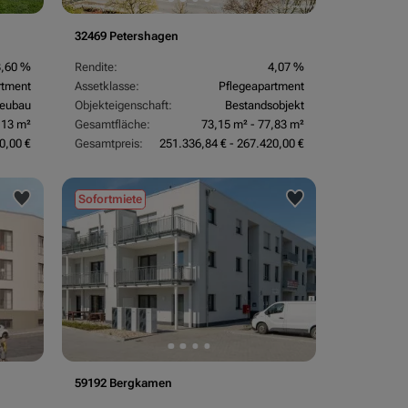
32469 Petershagen
3,60 %
Rendite:
4,07 %
rtment
Assetklasse:
Pflegeapartment
eubau
Objekteigenschaft:
Bestandsobjekt
,13 m²
Gesamtfläche:
73,15 m² - 77,83 m²
0,00 €
Gesamtpreis:
251.336,84 € - 267.420,00 €
Sofortmiete
59192 Bergkamen