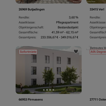
26969 Butjadingen
33415 Verl
Rendite:
3,60 %
Rendite:
Assetklasse:
Pflegeapartment
Assetklasse
Objekteigenschaft:
Bestandsobjekt
Objekteigen
Gesamtfläche:
41,59 m² - 62,15 m²
Gesamtfläc
Gesamtpreis:
233.556,67 € - 349.016,67 €
Gesamtpreis
Sofortmiete
AfA Degres
66953 Pirmasens
27711 Oste