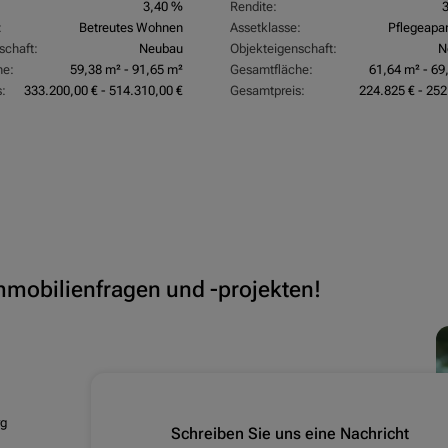
3,40 %
Rendite:
:
Betreutes Wohnen
Assetklasse:
Pflegeapa
schaft:
Neubau
Objekteigenschaft:
N
he:
59,38 m² - 91,65 m²
Gesamtfläche:
61,64 m² - 69
:
333.200,00 € - 514.310,00 €
Gesamtpreis:
224.825 € - 252
Immobilienfragen und -projekten!
rg
Schreiben Sie uns eine Nachricht