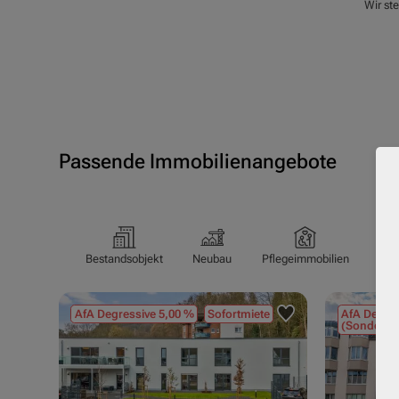
Wir st
Passende Immobilienangebote
Bestandsobjekt
Neubau
Pflegeimmobilien
Pfl
AfA Degressive 5,00 %
Sofortmiete
AfA Degres
(Sondergu