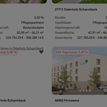
27711 Osterholz-Scharmbeck
3,50 %
Rendite:
:
Pflegeapartment
Assetklasse:
Pflegeapa
schaft:
Bestandsobjekt
Objekteigenschaft:
N
he:
50,95 m² - 56,21 m²
Gesamtfläche:
42,91 m² - 46
:
324.754,29 € - 358.289,14 €
Gesamtpreis:
227.760,00 € - 244.86
sive 5,00 %
AfA Degressive 5,00 %
rholz-Scharmbeck
66953 Pirmasens