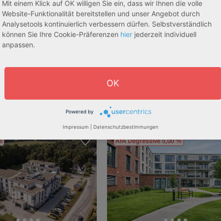
Mit einem Klick auf OK willigen Sie ein, dass wir Ihnen die volle
Website-Funktionalität bereitstellen und unser Angebot durch
Analysetools kontinuierlich verbessern dürfen. Selbstverständlich
können Sie Ihre Cookie-Präferenzen
hier
jederzeit individuell
anpassen.
dorf
53840 Troisdorf
3,70 %
Rendite:
:
Betreutes Wohnen
Assetklasse:
Pflegeapa
OK
schaft:
Bestandsobjekt
Objekteigenschaft:
Bestands
he:
87,17 m² - 153,66 m²
Gesamtfläche:
75,17 m² - 97
:
243.651,89 € - 429.392,43 €
Gesamtpreis:
210.120,00 € - 273.00
Powered by
Impressum
|
Datenschutzbestimmungen
e
AfA Degressive 5,00 %