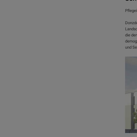
Pflegei
Donzdo
Landsc
die de
demogr
und Se