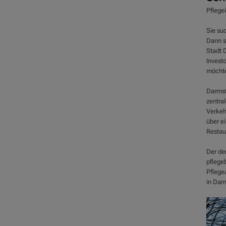
Pflege
Sie suc
Dann so
Stadt D
Invest
möcht
Darmsta
zentra
Verkehr
über ei
Restau
Der de
pflege
Pflege
in Darm