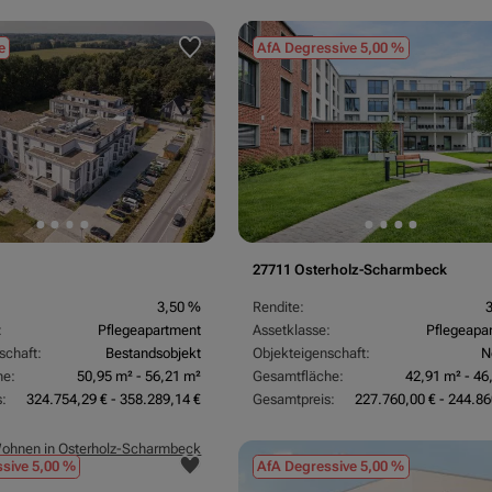
e
AfA Degressive 5,00 %
27711 Osterholz-Scharmbeck
3,50 %
Rendite:
:
Pflegeapartment
Assetklasse:
Pflegeapa
schaft:
Bestandsobjekt
Objekteigenschaft:
N
he:
50,95 m² - 56,21 m²
Gesamtfläche:
42,91 m² - 46
:
324.754,29 € - 358.289,14 €
Gesamtpreis:
227.760,00 € - 244.86
sive 5,00 %
AfA Degressive 5,00 %