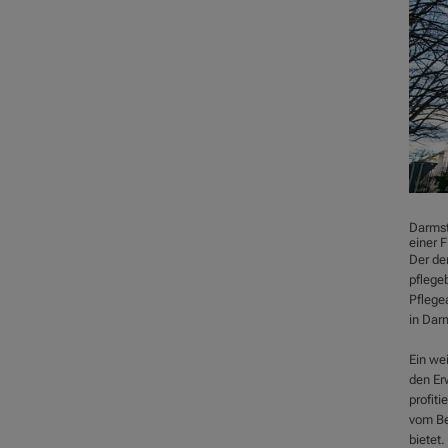
Darmst
einer 
Der de
pflege
Pflege
in Darm
Ein wei
den Er
profiti
vom Be
bietet.