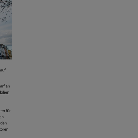
 auf
arf an
ilien
ten für
en
rden
toren