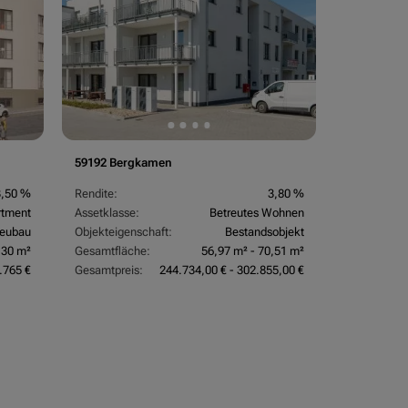
59192 Bergkamen
3,50 %
Rendite:
3,80 %
rtment
Assetklasse:
Betreutes Wohnen
eubau
Objekteigenschaft:
Bestandsobjekt
,30 m²
Gesamtfläche:
56,97 m² - 70,51 m²
.765 €
Gesamtpreis:
244.734,00 € - 302.855,00 €