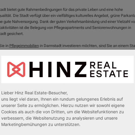
adt bietet gute Rahmenbedingungen für das private Leben und eine hohe
lität. Die Stadt verfügt über ein vielfältiges kulturelles Angebot, grüne Parkan
ne gute Nahversorgung. Dank der guten Verkehrsanbindung und einer Vielzahl v
itaktivitäten ist die Belegung von Pflegeapartments und Seniorenwohnungen in
adt gesichert.
ie in
Pflegeimmobilien
in Darmstadt investieren möchten, sind Sie an einem St
er Lebensqualität und wirtschaftlicher Stärke. Kontaktieren Sie uns gerne für we
ationen über unsere attraktiven
Pflegeimmobilien
in Darmstadt und profitieren Si
sicheren und rentablen Anlageform.
Lieber Hinz Real Estate-Besucher,
uns liegt viel daran, Ihnen ein rundum gelungenes Erlebnis auf
unserer Seite zu ermöglichen. Hierzu nutzen wir sowohl eigene
Cookies als auch die von Dritten, um die Websitefunktionen zu
verbessern, die Websitenutzung zu analysieren und unsere
Marketingbemühungen zu unterstützen.