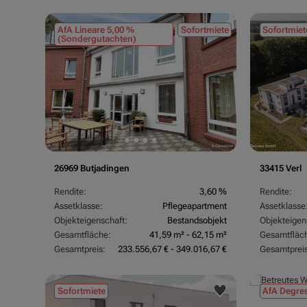
AfA Lineare 5,00 %
Sofortmiete
Sofortmiet
(Sondergutachten)
26969 Butjadingen
33415 Verl
Rendite:
3,60 %
Rendite:
Assetklasse:
Pflegeapartment
Assetklasse
Objekteigenschaft:
Bestandsobjekt
Objekteigen
Gesamtfläche:
41,59 m² - 62,15 m²
Gesamtfläc
Gesamtpreis:
233.556,67 € - 349.016,67 €
Gesamtpreis
Sofortmiete
AfA Degres