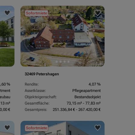
Sofortmiete
32469 Petershagen
3,60 %
Rendite:
4,07 %
rtment
Assetklasse:
Pflegeapartment
eubau
Objekteigenschaft:
Bestandsobjekt
,13 m²
Gesamtfläche:
73,15 m² - 77,83 m²
0,00 €
Gesamtpreis:
251.336,84 € - 267.420,00 €
Sofortmiete