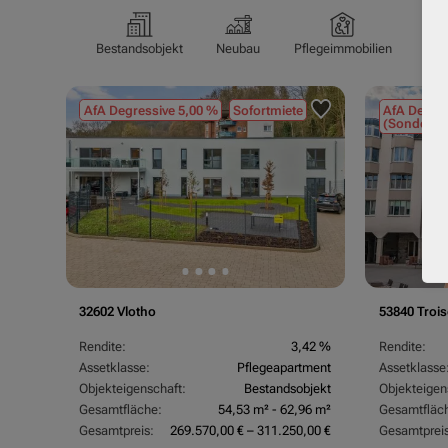
Bestandsobjekt
Neubau
Pflegeimmobilien
Pfl
AfA Degressive 5,00 %
Sofortmiete
AfA Degres
(Sondergu
32602 Vlotho
53840 Trois
Rendite:
3,42 %
Rendite:
Assetklasse:
Pflegeapartment
Assetklasse
Objekteigenschaft:
Bestandsobjekt
Objekteigen
Gesamtfläche:
54,53 m² - 62,96 m²
Gesamtfläc
Gesamtpreis:
269.570,00 € – 311.250,00 €
Gesamtpreis