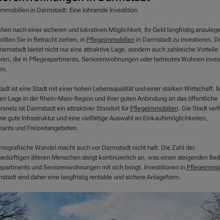
immobilien in Darmstadt: Eine lohnende Investition
hen nach einer sicheren und lukrativen Möglichkeit, Ihr Geld langfristig anzuleg
llten Sie in Betracht ziehen, in
Pflegeimmobilien
in Darmstadt zu investieren. D
armstadt bietet nicht nur eine attraktive Lage, sondern auch zahlreiche Vorteile 
oren, die in Pflegeapartments, Seniorenwohnungen oder betreutes Wohnen inves
en.
dt ist eine Stadt mit einer hohen Lebensqualität und einer starken Wirtschaft. Mi
len Lage in der Rhein-Main-Region und ihrer guten Anbindung an das öffentliche
snetz ist Darmstadt ein attraktiver Standort für
Pflegeimmobilien
. Die Stadt verf
ne gute Infrastruktur und eine vielfältige Auswahl an Einkaufsmöglichkeiten,
rants und Freizeitangeboten.
mografische Wandel macht auch vor Darmstadt nicht halt. Die Zahl der
bedürftigen älteren Menschen steigt kontinuierlich an, was einen steigenden Bed
apartments und Seniorenwohnungen mit sich bringt. Investitionen in
Pflegeimmob
stadt sind daher eine langfristig rentable und sichere Anlageform.