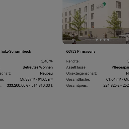
rholz-Scharmbeck
66953 Pirmasens
3,40 %
Rendite:
:
Betreutes Wohnen
Assetklasse:
Pflegeapa
schaft:
Neubau
Objekteigenschaft:
N
he:
59,38 m² - 91,65 m²
Gesamtfläche:
61,64 m² - 69
:
333.200,00 € - 514.310,00 €
Gesamtpreis:
224.825 € - 252