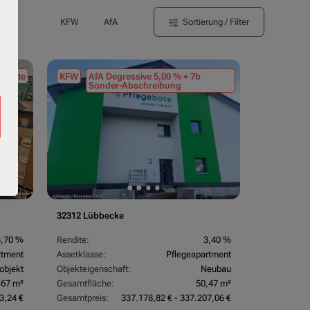
Sortierung / Filter
KFW
AfA
tmiete
KFW
AfA Degressive 5,00 % + 7b
Sonder-Abschreibung
32312 Lübbecke
3,70 %
Rendite:
3,40 %
rtment
Assetklasse:
Pflegeapartment
objekt
Objekteigenschaft:
Neubau
,67 m²
Gesamtfläche:
50,47 m²
3,24 €
Gesamtpreis:
337.178,82 € - 337.207,06 €