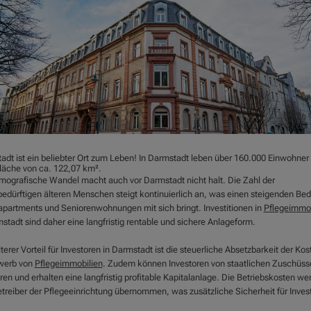
adt ist ein beliebter Ort zum Leben! In Darmstadt leben über 160.000 Einwohner
Fläche von ca. 122,07 km².
mografische Wandel macht auch vor Darmstadt nicht halt. Die Zahl der
bedürftigen älteren Menschen steigt kontinuierlich an, was einen steigenden Bed
apartments und Seniorenwohnungen mit sich bringt. Investitionen in
Pflegeimmob
stadt sind daher eine langfristig rentable und sichere Anlageform.
terer Vorteil für Investoren in Darmstadt ist die steuerliche Absetzbarkeit der Kos
werb von
Pflegeimmobilien
. Zudem können Investoren von staatlichen Zuschüss
eren und erhalten eine langfristig profitable Kapitalanlage. Die Betriebskosten we
treiber der Pflegeeinrichtung übernommen, was zusätzliche Sicherheit für Inves