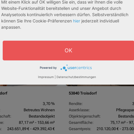
Mit einem Klick auf OK willigen Sie ein, dass wir Ihnen die volle
Website-Funktionalität bereitstellen und unser Angebot durch
Analysetools kontinuierlich verbessern dürfen. Selbstverständlich
egeapartments
Senioren-/Betreutes Wohnen
können Sie Ihre Cookie-Präferenzen
hier
jederzeit individuell
anpassen.
sive 5,00 %
Sofortmiete
AfA Lineare 5,00 %
Sofor
tachten)
(Sondergutachten)
OK
Powered by
Impressum
|
Datenschutzbestimmungen
dorf
53840 Troisdorf
3,70 %
Rendite:
:
Betreutes Wohnen
Assetklasse:
Pflegeapa
schaft:
Bestandsobjekt
Objekteigenschaft:
Bestands
he:
87,17 m² - 153,66 m²
Gesamtfläche:
75,17 m² - 97
:
243.651,89 € - 429.392,43 €
Gesamtpreis:
210.120,00 € - 273.00