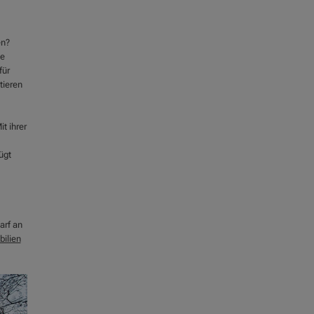
en?
ie
für
tieren
t ihrer
ügt
arf an
ilien