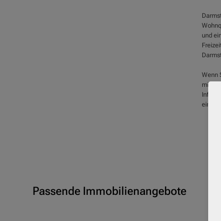
Darmst
Wohnqua
und ei
Freize
Darmst
Wenn S
mit hoh
Inform
einer 
Passende Immobilienangebote