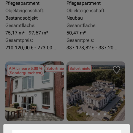
Pflegeapartment
Pflegeapartment
Objekteigenschaft:
Objekteigenschaft:
Bestandsobjekt
Neubau
Gesamtfläche:
Gesamtfläche:
75,17 m² - 97,67 m²
50,47 m²
Gesamtpreis:
Gesamtpreis:
210.120,00 € - 273.003,24 €
337.178,82 € - 337.207,06 €
AfA Lineare 5,00 %
Sofortmiete
Sofortmiete
(Sondergutachten)
26969 Butjadingen
33415 Verl