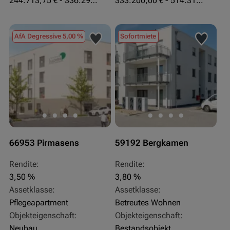
244.713,75 € - 336.292 €
333.200,00 € - 514.310,00 €
AfA Degressive 5,00 %
Sofortmiete
66953 Pirmasens
59192 Bergkamen
Rendite:
Rendite:
3,50 %
3,80 %
Assetklasse:
Assetklasse:
Pflegeapartment
Betreutes Wohnen
Objekteigenschaft:
Objekteigenschaft:
Neubau
Bestandsobjekt