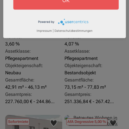
OK
Powered by
27711 Osterholz-Scharmbeck
32469 Petershagen
Impressum
|
Datenschutzbestimmungen
Rendite:
Rendite:
3,60 %
4,07 %
Assetklasse:
Assetklasse:
Pflegeapartment
Pflegeapartment
Objekteigenschaft:
Objekteigenschaft:
Neubau
Bestandsobjekt
Gesamtfläche:
Gesamtfläche:
42,91 m² - 46,13 m²
73,15 m² - 77,83 m²
Gesamtpreis:
Gesamtpreis:
227.760,00 € - 244.860,00 €
251.336,84 € - 267.420,00 €
Sofortmiete
AfA Degressive 5,00 %