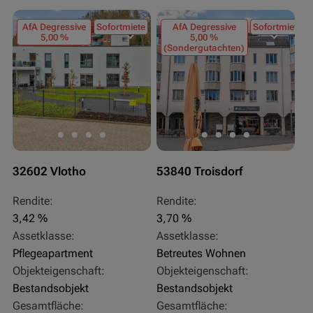
AfA Degressive
Sofortmiete
AfA Degressive
Sofortmiete
5,00 %
5,00 %
(Sondergutachten)
32602 Vlotho
53840 Troisdorf
Rendite:
Rendite:
3,42 %
3,70 %
Assetklasse:
Assetklasse:
Pflegeapartment
Betreutes Wohnen
Objekteigenschaft:
Objekteigenschaft:
Bestandsobjekt
Bestandsobjekt
Gesamtfläche:
Gesamtfläche: