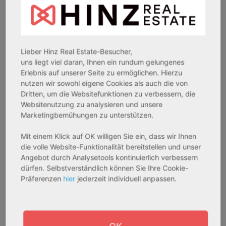
Rendite:
Rendite:
3,60 %
3,50 %
Assetklasse:
Assetklasse:
Lieber Hinz Real Estate-Besucher,
Pflegeapartment
Pflegeapartment
uns liegt viel daran, Ihnen ein rundum gelungenes
Objekteigenschaft:
Objekteigenschaft:
Erlebnis auf unserer Seite zu ermöglichen. Hierzu
Bestandsobjekt
Bestandsobjekt
nutzen wir sowohl eigene Cookies als auch die von
Gesamtfläche:
Gesamtfläche:
Dritten, um die Websitefunktionen zu verbessern, die
41,59 m² - 62,15 m²
50,95 m² - 56,21 m²
Websitenutzung zu analysieren und unsere
Marketingbemühungen zu unterstützen.
Gesamtpreis:
Gesamtpreis:
233.556,67 € - 349.016,67 €
324.754,29 € - 358.289,14 €
Mit einem Klick auf OK willigen Sie ein, dass wir Ihnen
die volle Website-Funktionalität bereitstellen und unser
Angebot durch Analysetools kontinuierlich verbessern
AfA Degressive 5,00 %
Sofortmiete
dürfen. Selbstverständlich können Sie Ihre Cookie-
Präferenzen
hier
jederzeit individuell anpassen.