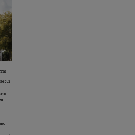
.000
óśebuz
esem
gen.
und