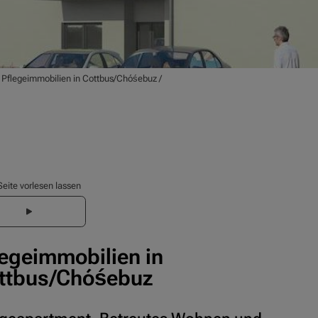
/
Pflegeimmobilien in Cottbus/Chóśebuz
/
Seite vorlesen lassen
legeimmobilien in
ttbus/Chóśebuz