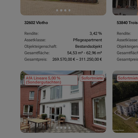
32602 Vlotho
53840 Trois
Rendite:
3,42 %
Rendite:
Assetklasse:
Pflegeapartment
Assetklasse
Objekteigenschaft:
Bestandsobjekt
Objekteigen
Gesamtfläche:
54,53 m² - 62,96 m²
Gesamtfläc
Gesamtpreis:
269.570,00 € – 311.250,00 €
Gesamtpreis
AfA Lineare 5,00 %
Sofortmiete
Sofortmiet
(Sondergutachten)