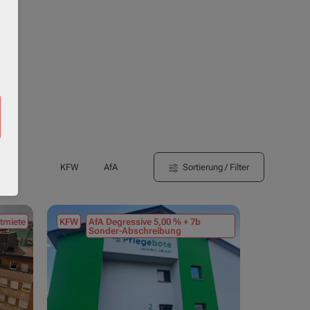
Sortierung / Filter
KFW
AfA
tmiete
KFW
AfA Degressive 5,00 % + 7b
Sonder-Abschreibung