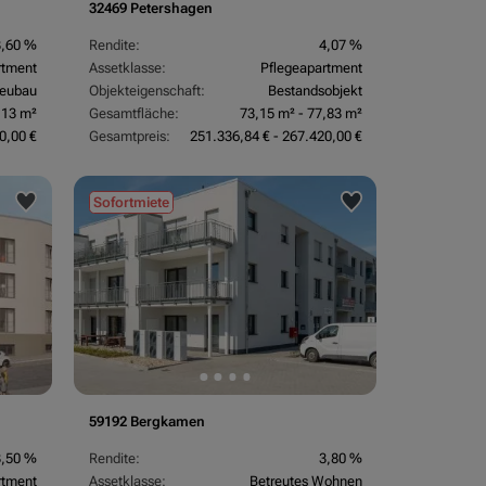
32469 Petershagen
3,60 %
Rendite:
4,07 %
rtment
Assetklasse:
Pflegeapartment
eubau
Objekteigenschaft:
Bestandsobjekt
,13 m²
Gesamtfläche:
73,15 m² - 77,83 m²
0,00 €
Gesamtpreis:
251.336,84 € - 267.420,00 €
Sofortmiete
59192 Bergkamen
3,50 %
Rendite:
3,80 %
rtment
Assetklasse:
Betreutes Wohnen