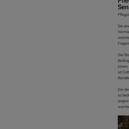
Pfl
Sen
Pflege
Sie sin
Vermög
welche
Fragen
Die St
Bedingu
einem 
ist Cot
Rendit
Der de
zu beob
angewie
wachsen