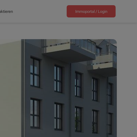
ktieren
Immoportal /
Login