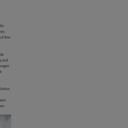
Ihr
her,
uf Ihre
ale
g und
nungen
le
óśebuz
esem
gen.