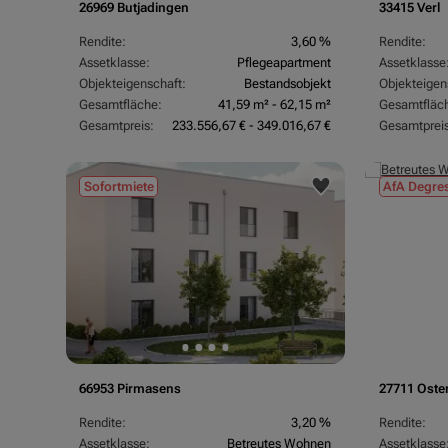
26969 Butjadingen
33415 Verl
Rendite:
3,60 %
Rendite:
Assetklasse:
Pflegeapartment
Assetklasse
Objekteigenschaft:
Bestandsobjekt
Objekteigen
Gesamtfläche:
41,59 m² - 62,15 m²
Gesamtfläc
Gesamtpreis:
233.556,67 € - 349.016,67 €
Gesamtpreis
Sofortmiete
AfA Degres
66953 Pirmasens
27711 Oste
Rendite:
3,20 %
Rendite:
Assetklasse:
Betreutes Wohnen
Assetklasse