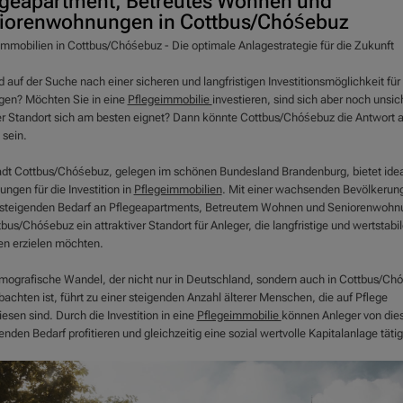
egeapartment, Betreutes Wohnen und
iorenwohnungen in Cottbus/Chóśebuz
immobilien in Cottbus/Chóśebuz - Die optimale Anlagestrategie für die Zukunft
d auf der Suche nach einer sicheren und langfristigen Investitionsmöglichkeit für 
en? Möchten Sie in eine
Pflegeimmobilie
investieren, sind sich aber noch unsic
r Standort sich am besten eignet? Dann könnte Cottbus/Chóśebuz die Antwort a
 sein.
adt Cottbus/Chóśebuz, gelegen im schönen Bundesland Brandenburg, bietet ide
ngen für die Investition in
Pflegeimmobilien
. Mit einer wachsenden Bevölkerun
steigenden Bedarf an Pflegeapartments, Betreutem Wohnen und Seniorenwoh
tbus/Chóśebuz ein attraktiver Standort für Anleger, die langfristige und wertstabi
en erzielen möchten.
mografische Wandel, der nicht nur in Deutschland, sondern auch in Cottbus/Ch
achten ist, führt zu einer steigenden Anzahl älterer Menschen, die auf Pflege
sen sind. Durch die Investition in eine
Pflegeimmobilie
können Anleger von di
den Bedarf profitieren und gleichzeitig eine sozial wertvolle Kapitalanlage täti