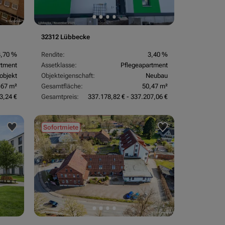
32312 Lübbecke
3,70 %
Rendite:
3,40 %
rtment
Assetklasse:
Pflegeapartment
objekt
Objekteigenschaft:
Neubau
,67 m²
Gesamtfläche:
50,47 m²
3,24 €
Gesamtpreis:
337.178,82 € - 337.207,06 €
Sofortmiete