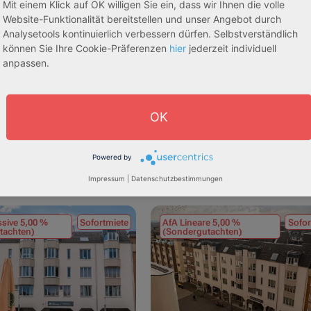
Mit einem Klick auf OK willigen Sie ein, dass wir Ihnen die volle
Website-Funktionalität bereitstellen und unser Angebot durch
Analysetools kontinuierlich verbessern dürfen. Selbstverständlich
können Sie Ihre Cookie-Präferenzen
hier
jederzeit individuell
anpassen.
OK
Powered by
egeapartments
Senioren-/Betreutes Wohnen
Impressum
|
Datenschutzbestimmungen
sive 5,00 %
Sofortmiete
AfA Lineare 5,00 %
Sofor
tachten)
(Sondergutachten)