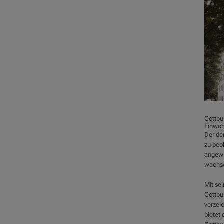
Cottbu
Einwoh
Der de
zu beob
angewie
wachsen
Mit sei
Cottbu
verzei
bietet