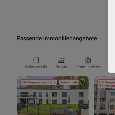
Passende Immobilienangebote
Bestandsobjekt
Neubau
Pflegeimmobilien
Pfl
AfA Degressive 5,00 %
Sofortmiete
AfA Degres
(Sondergu