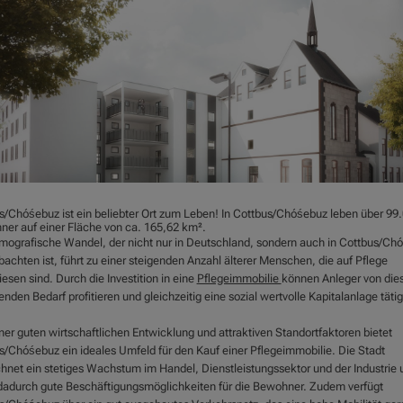
s/Chóśebuz ist ein beliebter Ort zum Leben! In Cottbus/Chóśebuz leben über 99
ner auf einer Fläche von ca. 165,62 km².
mografische Wandel, der nicht nur in Deutschland, sondern auch in Cottbus/Ch
achten ist, führt zu einer steigenden Anzahl älterer Menschen, die auf Pflege
sen sind. Durch die Investition in eine
Pflegeimmobilie
können Anleger von di
den Bedarf profitieren und gleichzeitig eine sozial wertvolle Kapitalanlage täti
ner guten wirtschaftlichen Entwicklung und attraktiven Standortfaktoren bietet
s/Chóśebuz ein ideales Umfeld für den Kauf einer Pflegeimmobilie. Die Stadt
chnet ein stetiges Wachstum im Handel, Dienstleistungssektor und der Industrie 
 dadurch gute Beschäftigungsmöglichkeiten für die Bewohner. Zudem verfügt