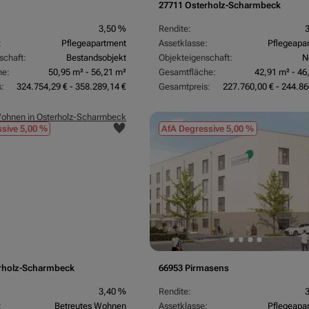
27711 Osterholz-Scharmbeck
3,50 %
Rendite:
:
Pflegeapartment
Assetklasse:
Pflegeapa
schaft:
Bestandsobjekt
Objekteigenschaft:
N
he:
50,95 m² - 56,21 m²
Gesamtfläche:
42,91 m² - 46
:
324.754,29 € - 358.289,14 €
Gesamtpreis:
227.760,00 € - 244.86
sive 5,00 %
AfA Degressive 5,00 %
rholz-Scharmbeck
66953 Pirmasens
3,40 %
Rendite:
:
Betreutes Wohnen
Assetklasse:
Pflegeapa