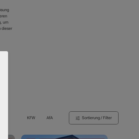
Lösung
seren
g, um
 dieser
Sortierung / Filter
KFW
AfA