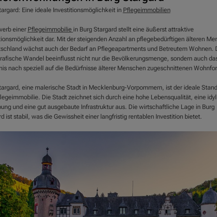
argard: Eine ideale Investitionsmöglichkeit in
Pflegeimmobilien
werb einer
Pflegeimmobilie
in Burg Stargard stellt eine äußerst attraktive
itionsmöglichkeit dar. Mit der steigenden Anzahl an pflegebedürftigen älteren M
tschland wächst auch der Bedarf an Pflegeapartments und Betreutem Wohnen. 
afische Wandel beeinflusst nicht nur die Bevölkerungsmenge, sondern auch da
nis nach speziell auf die Bedürfnisse älterer Menschen zugeschnittenen Wohnfo
targard, eine malerische Stadt in Mecklenburg-Vorpommern, ist der ideale Stando
legeimmobilie. Die Stadt zeichnet sich durch eine hohe Lebensqualität, eine idyl
ng und eine gut ausgebaute Infrastruktur aus. Die wirtschaftliche Lage in Burg
d ist stabil, was die Gewissheit einer langfristig rentablen Investition bietet.