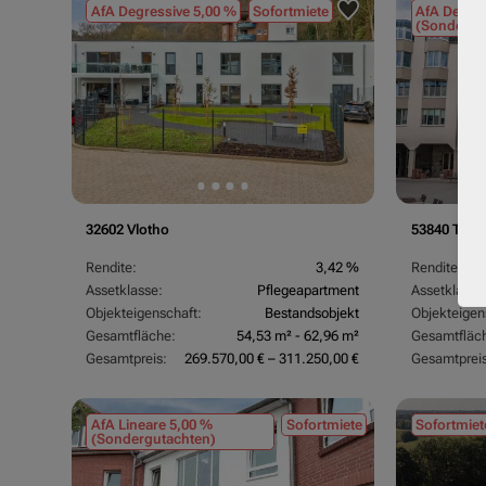
AfA Degressive 5,00 %
Sofortmiete
AfA Degres
(Sondergu
32602 Vlotho
53840 Trois
Rendite:
3,42 %
Rendite:
Assetklasse:
Pflegeapartment
Assetklasse
Objekteigenschaft:
Bestandsobjekt
Objekteigen
Gesamtfläche:
54,53 m² - 62,96 m²
Gesamtfläc
Gesamtpreis:
269.570,00 € – 311.250,00 €
Gesamtpreis
AfA Lineare 5,00 %
Sofortmiete
Sofortmiet
(Sondergutachten)