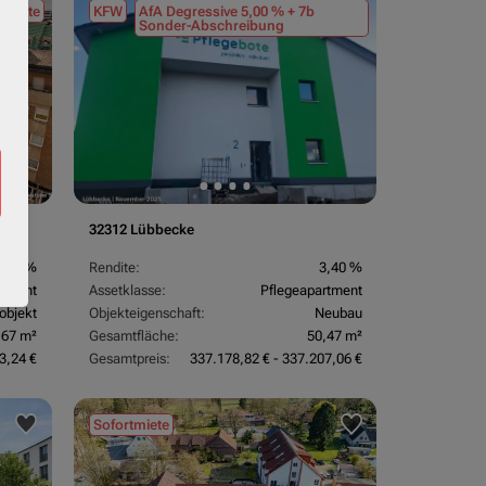
tmiete
KFW
AfA Degressive 5,00 % + 7b
Sonder-Abschreibung
32312 Lübbecke
3,70 %
Rendite:
3,40 %
rtment
Assetklasse:
Pflegeapartment
objekt
Objekteigenschaft:
Neubau
,67 m²
Gesamtfläche:
50,47 m²
3,24 €
Gesamtpreis:
337.178,82 € - 337.207,06 €
Sofortmiete