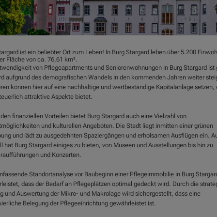
argard ist ein beliebter Ort zum Leben! In Burg Stargard leben über 5.200 Einwo
ner Fläche von ca. 76,61 km².
twendigkeit von Pflegeapartments und Seniorenwohnungen in Burg Stargard ist 
rd aufgrund des demografischen Wandels in den kommenden Jahren weiter stei
oren können hier auf eine nachhaltige und wertbeständige Kapitalanlage setzen, 
euerlich attraktive Aspekte bietet.
en finanziellen Vorteilen bietet Burg Stargard auch eine Vielzahl von
tmöglichkeiten und kulturellen Angeboten. Die Stadt liegt inmitten einer grünen
ng und lädt zu ausgedehnten Spaziergängen und erholsamen Ausflügen ein. A
ll hat Burg Stargard einiges zu bieten, von Museen und Ausstellungen bis hin zu
raufführungen und Konzerten.
mfassende Standortanalyse vor Baubeginn einer
Pflegeimmobilie
in Burg Stargar
leistet, dass der Bedarf an Pflegeplätzen optimal gedeckt wird. Durch die strate
g und Auswertung der Mikro- und Makrolage wird sichergestellt, dass eine
ierliche Belegung der Pflegeeinrichtung gewährleistet ist.