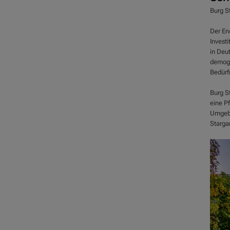
Burg St
Der Er
Invest
in Deu
demogr
Bedürf
Burg S
eine Pf
Umgebu
Stargar