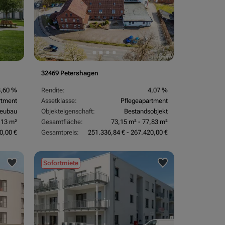
32469 Petershagen
3,60 %
Rendite:
4,07 %
rtment
Assetklasse:
Pflegeapartment
eubau
Objekteigenschaft:
Bestandsobjekt
,13 m²
Gesamtfläche:
73,15 m² - 77,83 m²
0,00 €
Gesamtpreis:
251.336,84 € - 267.420,00 €
Sofortmiete