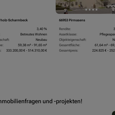
rholz-Scharmbeck
66953 Pirmasens
3,40 %
Rendite:
:
Betreutes Wohnen
Assetklasse:
Pflegeapa
schaft:
Neubau
Objekteigenschaft:
N
he:
59,38 m² - 91,65 m²
Gesamtfläche:
61,64 m² - 69
:
333.200,00 € - 514.310,00 €
Gesamtpreis:
224.825 € - 252
Immobilienfragen und -projekten!