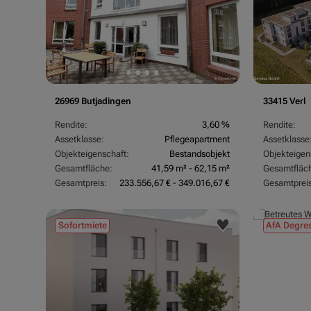
26969 Butjadingen
33415 Verl
Rendite:
3,60 %
Rendite:
Assetklasse:
Pflegeapartment
Assetklasse
Objekteigenschaft:
Bestandsobjekt
Objekteigen
Gesamtfläche:
41,59 m² - 62,15 m²
Gesamtfläc
Gesamtpreis:
233.556,67 € - 349.016,67 €
Gesamtpreis
Sofortmiete
AfA Degres