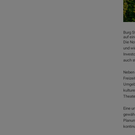
Burg St
auf ei
Die No
und wi
Invest
auch st
Neben d
Freizei
Umgebu
kulture
Theate
Eine u
gewähr
Planun
kontinu