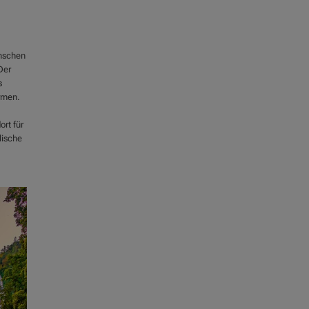
enschen
Der
s
rmen.
rt für
lische