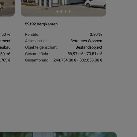
59192 Bergkamen
3,50 %
Rendite:
3,80 %
rtment
Assetklasse:
Betreutes Wohnen
eubau
Objekteigenschaft:
Bestandsobjekt
,30 m²
Gesamtfläche:
56,97 m² - 70,51 m²
.765 €
Gesamtpreis:
244.734,00 € - 302.855,00 €