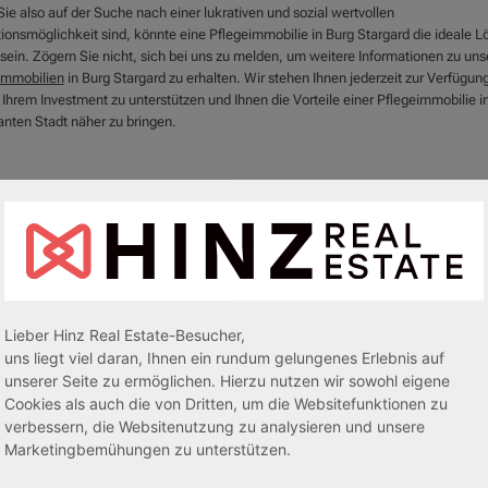
ie also auf der Suche nach einer lukrativen und sozial wertvollen
tionsmöglichkeit sind, könnte eine Pflegeimmobilie in Burg Stargard die ideale 
 sein. Zögern Sie nicht, sich bei uns zu melden, um weitere Informationen zu un
immobilien
in Burg Stargard zu erhalten. Wir stehen Ihnen jederzeit zur Verfügun
 Ihrem Investment zu unterstützen und Ihnen die Vorteile einer Pflegeimmobilie in
nten Stadt näher zu bringen.
Lieber Hinz Real Estate-Besucher,
uns liegt viel daran, Ihnen ein rundum gelungenes Erlebnis auf
unserer Seite zu ermöglichen. Hierzu nutzen wir sowohl eigene
Cookies als auch die von Dritten, um die Websitefunktionen zu
verbessern, die Websitenutzung zu analysieren und unsere
egeapartments
Senioren-/Betreutes Wohnen
Marketingbemühungen zu unterstützen.