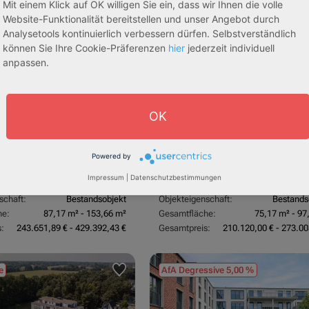
Mit einem Klick auf OK willigen Sie ein, dass wir Ihnen die volle
sive 5,00 %
Sofortmiete
AfA Lineare 5,00 %
Sofor
tachten)
(Sondergutachten)
Website-Funktionalität bereitstellen und unser Angebot durch
Analysetools kontinuierlich verbessern dürfen. Selbstverständlich
können Sie Ihre Cookie-Präferenzen
hier
jederzeit individuell
anpassen.
OK
dorf
53840 Troisdorf
Powered by
3,70 %
Rendite:
Impressum
|
Datenschutzbestimmungen
:
Betreutes Wohnen
Assetklasse:
Pflegeapa
schaft:
Bestandsobjekt
Objekteigenschaft:
Bestands
he:
87,17 m² - 153,66 m²
Gesamtfläche:
75,17 m² - 97
:
243.651,89 € - 429.392,43 €
Gesamtpreis:
210.120,00 € - 273.00
e
AfA Degressive 5,00 %