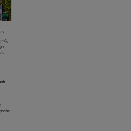
hner
groß,
gen.
die
uch
d
gische