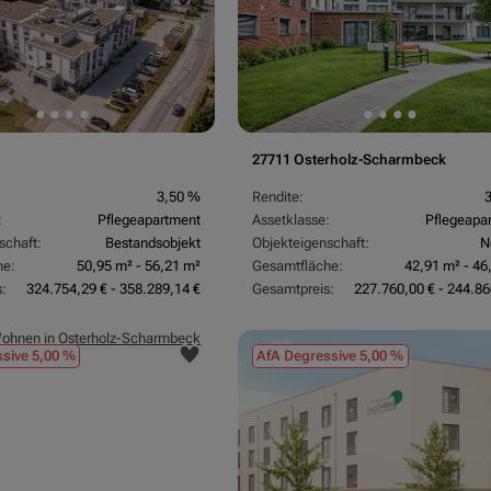
27711 Osterholz-Scharmbeck
3,50 %
Rendite:
:
Pflegeapartment
Assetklasse:
Pflegeapa
schaft:
Bestandsobjekt
Objekteigenschaft:
N
he:
50,95 m² - 56,21 m²
Gesamtfläche:
42,91 m² - 46
:
324.754,29 € - 358.289,14 €
Gesamtpreis:
227.760,00 € - 244.86
sive 5,00 %
AfA Degressive 5,00 %