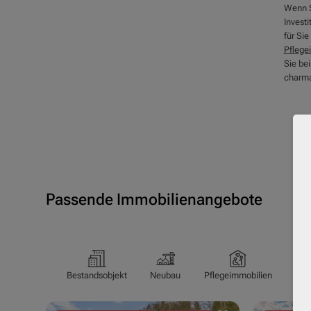
Wenn S
Investi
für Sie
Pflege
Sie bei
charma
Passende Immobilienangebote
Bestandsobjekt
Neubau
Pflegeimmobilien
Pfl