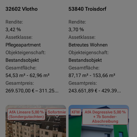
32602 Vlotho
53840 Troisdorf
Rendite:
Rendite:
3,42 %
3,70 %
Assetklasse:
Assetklasse:
Pflegeapartment
Betreutes Wohnen
Objekteigenschaft:
Objekteigenschaft:
Bestandsobjekt
Bestandsobjekt
Gesamtfläche:
Gesamtfläche:
54,53 m² - 62,96 m²
87,17 m² - 153,66 m²
Gesamtpreis:
Gesamtpreis:
269.570,00 € – 311.250,00 €
243.651,89 € - 429.392,43 €
AfA Lineare 5,00 %
Sofortmiete
KFW
AfA Degressive 5,00 %
(Sondergutachten)
+ 7b Sonder-
Abschreibung