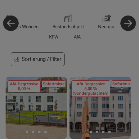
-/Betreutes Wohnen
Bestandsobjekt
Neubau
Pfle
KFW
AfA
Sortierung / Filter
AfA Degressive
Sofortmiete
AfA Degressive
Sofortmiete
5,00 %
5,00 %
(Sondergutachten)