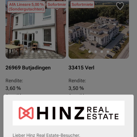
AfA Lineare 5,00 %
Sofortmiete
Sofortmiete
(Sondergutachten)
26969 Butjadingen
33415 Verl
Rendite:
Rendite:
3,60 %
3,50 %
Assetklasse:
Assetklasse:
Pflegeapartment
Pflegeapartment
Objekteigenschaft:
Objekteigenschaft:
Bestandsobjekt
Bestandsobjekt
Gesamtfläche:
Gesamtfläche:
41,59 m² - 62,15 m²
50,95 m² - 56,21 m²
Lieber Hinz Real Estate-Besucher,