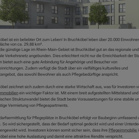
öbel ist ein beliebter Ort zum Leben! In Bruchköbel leben über 20.000 Einwohner
Fläche von ca. 29,88 km².
die günstige Lage im Rhein-Main-Gebiet ist Bruchköbel gut an das regionale und
le Verkehrsnetz angebunden. Dies erleichtert nicht nur die Erreichbarkeit der St
n bietet auch eine gute Anbindung für Angehörige und Besucher von
inrichtungen. Zudem verfügt die Stadt über ein vielfältiges kulturelles und
itangebot, das sowohl Bewohner als auch Pflegebedürftige anspricht.
öbel zeichnet sich zudem durch eine starke Wirtschaft aus, was für Investoren v
immobilien
ein wichtiger Faktor ist. Mit einem breit aufgestellten Mittelstand un
schen Strukturwandel bietet die Stadt beste Voraussetzungen für eine stabile u
istige Vermietung von Pflegeapartments.
darfsermittlung für Pflegeplätze in Bruchköbel erfolgt vor Baubeginn umfassend 
e. So wird sichergestellt, dass der Bedarf optimal gedeckt wird und einer Unterd
engewirkt wird. Investoren können somit sicher sein, dass ihre
Pflegeimmobilie
öbel eine hohe Auslastung und damit eine attraktive Rendite verspricht.