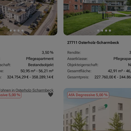
27711 Osterholz-Scharmbeck
3,50 %
Rendite:
:
Pflegeapartment
Assetklasse:
Pflegeapa
schaft:
Bestandsobjekt
Objekteigenschaft:
N
he:
50,95 m² - 56,21 m²
Gesamtfläche:
42,91 m² - 46
:
324.754,29 € - 358.289,14 €
Gesamtpreis:
227.760,00 € - 244.86
sive 5,00 %
AfA Degressive 5,00 %