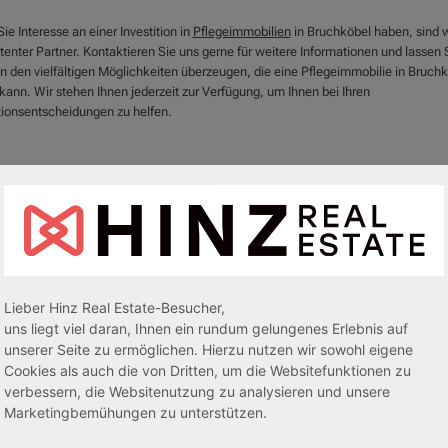
e Interesse an einer Investition in
Pflegeimmobilien
in Bruchköbel haben, sind wi
enter Partner. Kontaktieren Sie uns gerne für weitere Informationen und lassen 
on den vielfältigen Möglichkeiten überzeugen, die eine Pflegeimmobilie in Bruch
kann. Wir stehen Ihnen jederzeit zur Verfügung, um Ihnen bei Ihren
itionsentscheidungen zu helfen.
Lieber Hinz Real Estate-Besucher,
uns liegt viel daran, Ihnen ein rundum gelungenes Erlebnis auf
unserer Seite zu ermöglichen. Hierzu nutzen wir sowohl eigene
Cookies als auch die von Dritten, um die Websitefunktionen zu
verbessern, die Websitenutzung zu analysieren und unsere
egeapartments
Senioren-/Betreutes Wohnen
Marketingbemühungen zu unterstützen.