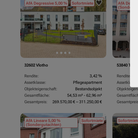
AfA Degressive 5,00 %
Sofortmiete
AfA Degres
(Sondergu
32602 Vlotho
53840 Trois
Rendite:
3,42 %
Rendite:
Assetklasse:
Pflegeapartment
Assetklasse
Objekteigenschaft:
Bestandsobjekt
Objekteigen
Gesamtfläche:
54,53 m² - 62,96 m²
Gesamtfläc
Gesamtpreis:
269.570,00 € – 311.250,00 €
Gesamtpreis
AfA Lineare 5,00 %
Sofortmiete
Sofortmiet
(Sondergutachten)