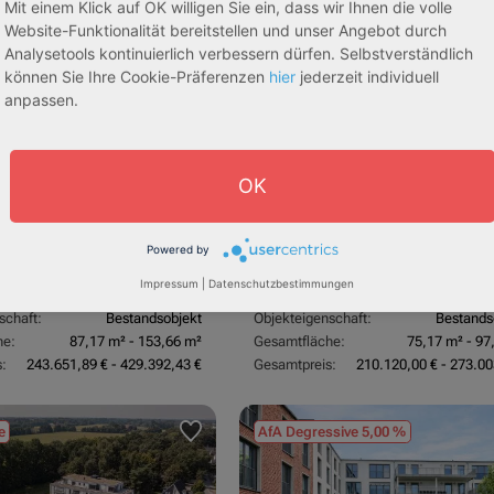
Mit einem Klick auf OK willigen Sie ein, dass wir Ihnen die volle
sive 5,00 %
Sofortmiete
AfA Lineare 5,00 %
Sofor
tachten)
(Sondergutachten)
Website-Funktionalität bereitstellen und unser Angebot durch
Analysetools kontinuierlich verbessern dürfen. Selbstverständlich
können Sie Ihre Cookie-Präferenzen
hier
jederzeit individuell
anpassen.
OK
dorf
53840 Troisdorf
Powered by
3,70 %
Rendite:
Impressum
|
Datenschutzbestimmungen
:
Betreutes Wohnen
Assetklasse:
Pflegeapa
schaft:
Bestandsobjekt
Objekteigenschaft:
Bestands
he:
87,17 m² - 153,66 m²
Gesamtfläche:
75,17 m² - 97
:
243.651,89 € - 429.392,43 €
Gesamtpreis:
210.120,00 € - 273.00
e
AfA Degressive 5,00 %