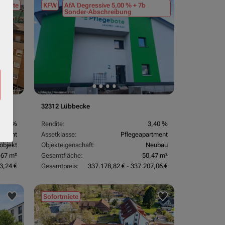
tmiete
KFW
AfA Degressive 5,00 % + 7b
Sonder-Abschreibung
32312 Lübbecke
3,70 %
Rendite:
3,40 %
rtment
Assetklasse:
Pflegeapartment
objekt
Objekteigenschaft:
Neubau
,67 m²
Gesamtfläche:
50,47 m²
3,24 €
Gesamtpreis:
337.178,82 € - 337.207,06 €
Sofortmiete