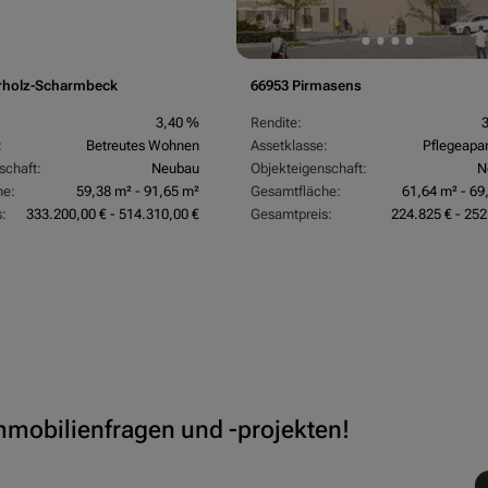
rholz-Scharmbeck
66953 Pirmasens
3,40 %
Rendite:
:
Betreutes Wohnen
Assetklasse:
Pflegeapa
schaft:
Neubau
Objekteigenschaft:
N
he:
59,38 m² - 91,65 m²
Gesamtfläche:
61,64 m² - 69
:
333.200,00 € - 514.310,00 €
Gesamtpreis:
224.825 € - 252
Immobilienfragen und -projekten!