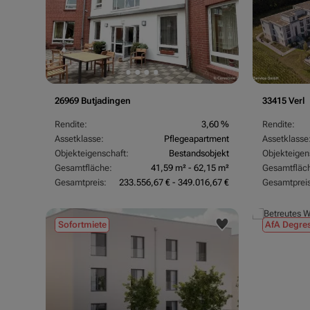
26969 Butjadingen
33415 Verl
Rendite:
3,60 %
Rendite:
Assetklasse:
Pflegeapartment
Assetklasse
Objekteigenschaft:
Bestandsobjekt
Objekteigen
Gesamtfläche:
41,59 m² - 62,15 m²
Gesamtfläc
Gesamtpreis:
233.556,67 € - 349.016,67 €
Gesamtpreis
Sofortmiete
AfA Degres