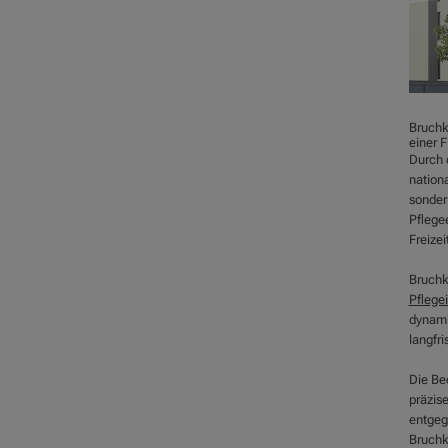
Bruchk
einer 
Durch 
nationa
sonder
Pflegee
Freize
Bruchk
Pflege
dynami
langfr
Die Be
präzis
entgeg
Bruchk