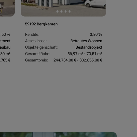
59192 Bergkamen
3,50 %
Rendite:
3,80 %
rtment
Assetklasse:
Betreutes Wohnen
eubau
Objekteigenschaft:
Bestandsobjekt
,30 m²
Gesamtfläche:
56,97 m² - 70,51 m²
.765 €
Gesamtpreis:
244.734,00 € - 302.855,00 €