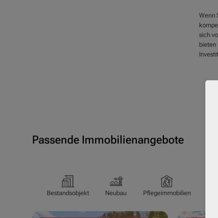
Wenn Si
kompet
sich v
bieten 
Invest
Passende Immobilienangebote
Bestandsobjekt
Neubau
Pflegeimmobilien
Pfl