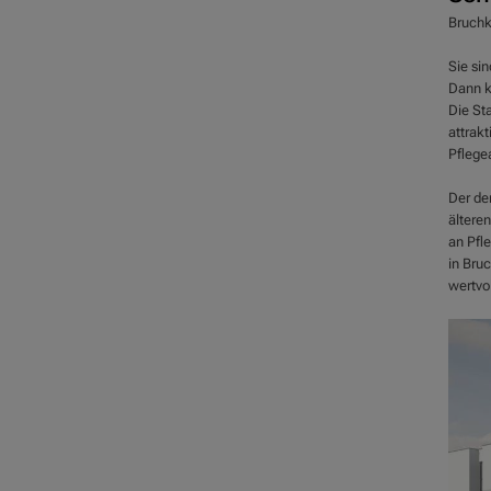
Bruchk
Sie sin
Dann k
Die St
attrakt
Pflege
Der de
ältere
an Pfl
in Bruc
wertvo