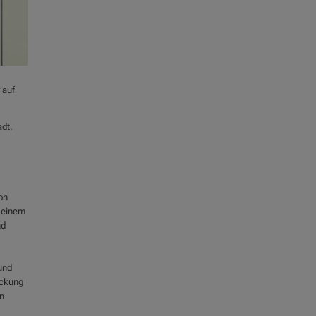
 auf
adt,
on
d einem
nd
und
eckung
in