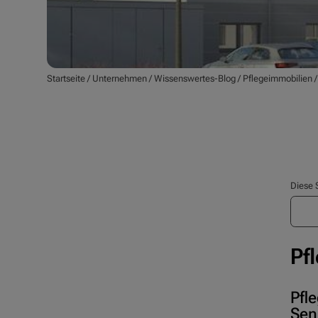
Startseite
/
Unternehmen
/
Wissenswertes-Blog
/
Pflegeimmobilien
Diese 
Pf
Pfl
Sen