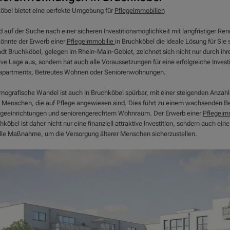
öbel bietet eine perfekte Umgebung für
Pflegeimmobilien
d auf der Suche nach einer sicheren Investitionsmöglichkeit mit langfristiger Ren
önnte der Erwerb einer
Pflegeimmobilie
in Bruchköbel die ideale Lösung für Sie 
adt Bruchköbel, gelegen im Rhein-Main-Gebiet, zeichnet sich nicht nur durch ihr
ive Lage aus, sondern hat auch alle Voraussetzungen für eine erfolgreiche Investi
apartments, Betreutes Wohnen oder Seniorenwohnungen.
mografische Wandel ist auch in Bruchköbel spürbar, mit einer steigenden Anzahl
n Menschen, die auf Pflege angewiesen sind. Dies führt zu einem wachsenden B
egeeinrichtungen und seniorengerechtem Wohnraum. Der Erwerb einer
Pflegeim
hköbel ist daher nicht nur eine finanziell attraktive Investition, sondern auch eine
lle Maßnahme, um die Versorgung älterer Menschen sicherzustellen.