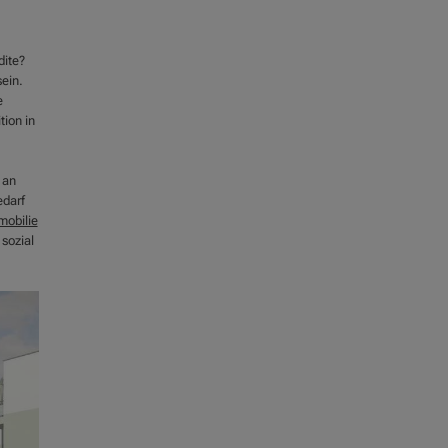
dite?
sein.
e
tion in
 an
edarf
mobilie
 sozial