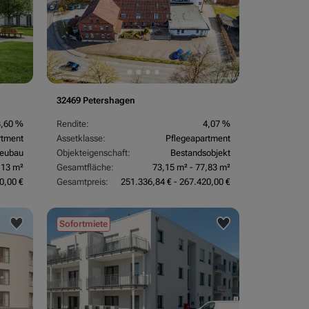
32469 Petershagen
3,60 %
Rendite:
4,07 %
rtment
Assetklasse:
Pflegeapartment
eubau
Objekteigenschaft:
Bestandsobjekt
,13 m²
Gesamtfläche:
73,15 m² - 77,83 m²
0,00 €
Gesamtpreis:
251.336,84 € - 267.420,00 €
Sofortmiete