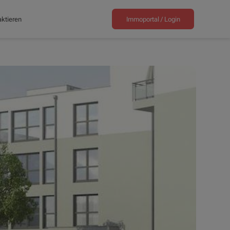
ktieren
Immoportal /
Login