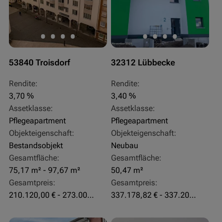
53840 Troisdorf
32312 Lübbecke
Rendite:
Rendite:
3,70 %
3,40 %
Assetklasse:
Assetklasse:
Pflegeapartment
Pflegeapartment
Objekteigenschaft:
Objekteigenschaft:
Bestandsobjekt
Neubau
Gesamtfläche:
Gesamtfläche:
75,17 m² - 97,67 m²
50,47 m²
Gesamtpreis:
Gesamtpreis:
210.120,00 € - 273.003,24 €
337.178,82 € - 337.207,06 €