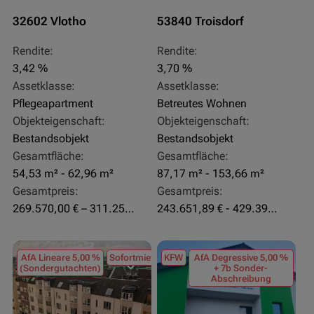
32602 Vlotho
53840 Troisdorf
Rendite:
Rendite:
3,42 %
3,70 %
Assetklasse:
Assetklasse:
Pflegeapartment
Betreutes Wohnen
Objekteigenschaft:
Objekteigenschaft:
Bestandsobjekt
Bestandsobjekt
Gesamtfläche:
Gesamtfläche:
54,53 m² - 62,96 m²
87,17 m² - 153,66 m²
Gesamtpreis:
Gesamtpreis:
269.570,00 € – 311.250,00 €
243.651,89 € - 429.392,43 €
AfA Lineare 5,00 %
Sofortmiete
KFW
AfA Degressive 5,00 %
(Sondergutachten)
+ 7b Sonder-
Abschreibung