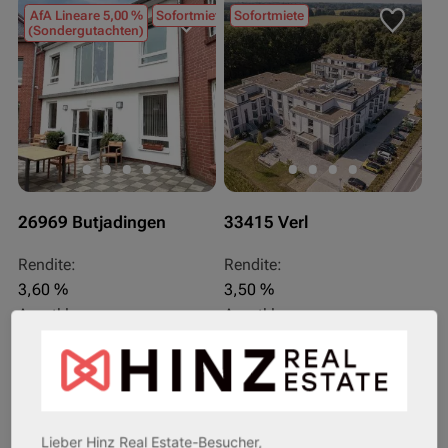
AfA Lineare 5,00 %
Sofortmiete
Sofortmiete
(Sondergutachten)
26969 Butjadingen
33415 Verl
Rendite:
Rendite:
3,60 %
3,50 %
Assetklasse:
Assetklasse:
Pflegeapartment
Pflegeapartment
Objekteigenschaft:
Objekteigenschaft:
Bestandsobjekt
Bestandsobjekt
Gesamtfläche:
Gesamtfläche:
41,59 m² - 62,15 m²
50,95 m² - 56,21 m²
Lieber Hinz Real Estate-Besucher,