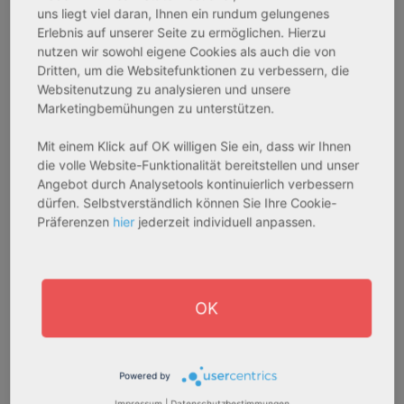
Gesamtpreis:
Gesamtpreis:
uns liegt viel daran, Ihnen ein rundum gelungenes
Erlebnis auf unserer Seite zu ermöglichen. Hierzu
233.556,67 € - 349.016,67 €
324.754,29 € - 358.289,14 €
nutzen wir sowohl eigene Cookies als auch die von
Dritten, um die Websitefunktionen zu verbessern, die
Websitenutzung zu analysieren und unsere
AfA Degressive 5,00 %
Sofortmiete
Marketingbemühungen zu unterstützen.
Mit einem Klick auf OK willigen Sie ein, dass wir Ihnen
die volle Website-Funktionalität bereitstellen und unser
Angebot durch Analysetools kontinuierlich verbessern
dürfen. Selbstverständlich können Sie Ihre Cookie-
Präferenzen
hier
jederzeit individuell anpassen.
27711 Osterholz-Scharmbeck
32469 Petershagen
OK
Rendite:
Rendite:
3,60 %
4,07 %
Assetklasse:
Assetklasse:
Powered by
Pflegeapartment
Pflegeapartment
Impressum
|
Datenschutzbestimmungen