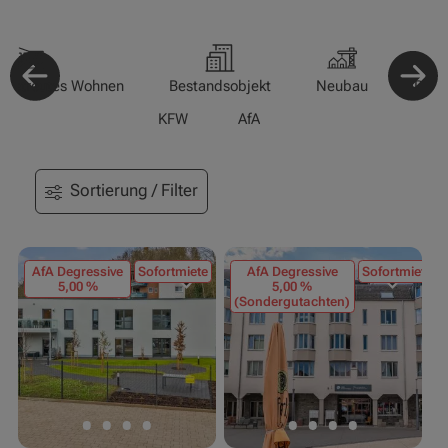
-/Betreutes Wohnen
Bestandsobjekt
Neubau
Pfle
KFW
AfA
Sortierung / Filter
AfA Degressive
Sofortmiete
AfA Degressive
Sofortmiete
5,00 %
5,00 %
(Sondergutachten)