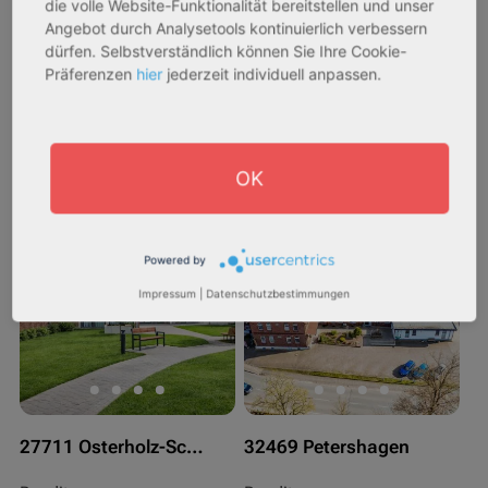
die volle Website-Funktionalität bereitstellen und unser
Objekteigenschaft:
Objekteigenschaft:
Angebot durch Analysetools kontinuierlich verbessern
Bestandsobjekt
Bestandsobjekt
dürfen. Selbstverständlich können Sie Ihre Cookie-
Gesamtfläche:
Gesamtfläche:
Präferenzen
hier
jederzeit individuell anpassen.
41,59 m² - 62,15 m²
50,95 m² - 56,21 m²
Gesamtpreis:
Gesamtpreis:
233.556,67 € - 349.016,67 €
324.754,29 € - 358.289,14 €
OK
AfA Degressive 5,00 %
Sofortmiete
Powered by
Impressum
|
Datenschutzbestimmungen
27711 Osterholz-Scharmbeck
32469 Petershagen