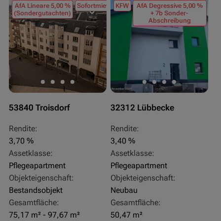
AfA Lineare 5,00 %
Sofortmiete
KFW
AfA Degressive 5,00 %
(Sondergutachten)
+ 7b Sonder-
Abschreibung
53840 Troisdorf
32312 Lübbecke
Rendite:
Rendite:
3,70 %
3,40 %
Assetklasse:
Assetklasse:
Pflegeapartment
Pflegeapartment
Objekteigenschaft:
Objekteigenschaft:
Bestandsobjekt
Neubau
Gesamtfläche:
Gesamtfläche:
75,17 m² - 97,67 m²
50,47 m²