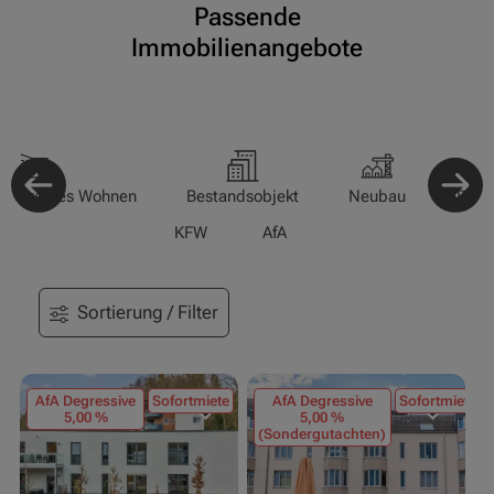
Passende
Immobilienangebote
-/Betreutes Wohnen
Bestandsobjekt
Neubau
Pfle
KFW
AfA
Sortierung / Filter
AfA Degressive
Sofortmiete
AfA Degressive
Sofortmiete
5,00 %
5,00 %
(Sondergutachten)