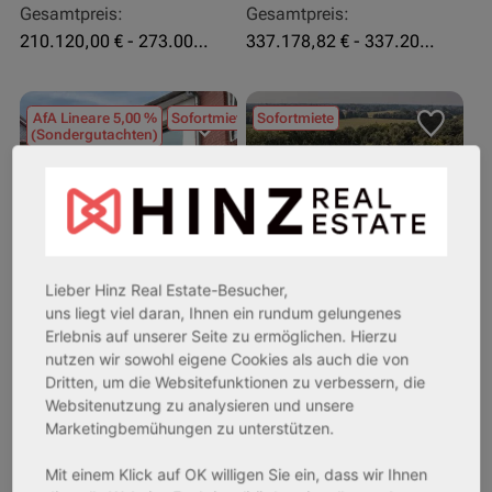
Gesamtpreis:
Gesamtpreis:
210.120,00 € - 273.003,24 €
337.178,82 € - 337.207,06 €
AfA Lineare 5,00 %
Sofortmiete
Sofortmiete
(Sondergutachten)
Lieber Hinz Real Estate-Besucher,
uns liegt viel daran, Ihnen ein rundum gelungenes
Erlebnis auf unserer Seite zu ermöglichen. Hierzu
26969 Butjadingen
33415 Verl
nutzen wir sowohl eigene Cookies als auch die von
Dritten, um die Websitefunktionen zu verbessern, die
Rendite:
Rendite:
Websitenutzung zu analysieren und unsere
3,60 %
3,50 %
Marketingbemühungen zu unterstützen.
Assetklasse:
Assetklasse:
Pflegeapartment
Pflegeapartment
Mit einem Klick auf OK willigen Sie ein, dass wir Ihnen