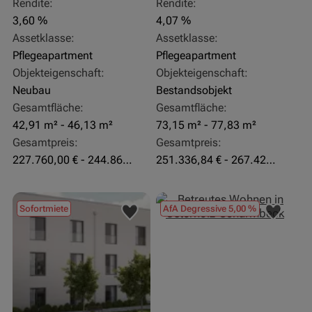
Rendite:
Rendite:
3,60 %
4,07 %
Assetklasse:
Assetklasse:
Pflegeapartment
Pflegeapartment
Objekteigenschaft:
Objekteigenschaft:
Neubau
Bestandsobjekt
Gesamtfläche:
Gesamtfläche:
42,91 m² - 46,13 m²
73,15 m² - 77,83 m²
Gesamtpreis:
Gesamtpreis:
227.760,00 € - 244.860,00 €
251.336,84 € - 267.420,00 €
Sofortmiete
AfA Degressive 5,00 %