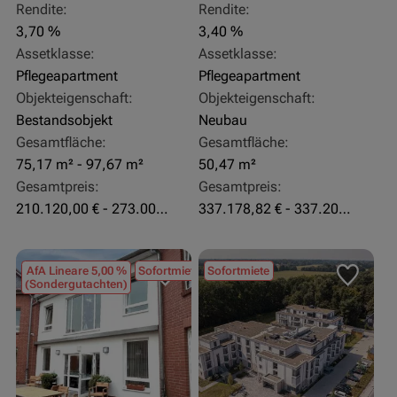
Rendite:
Rendite:
3,70 %
3,40 %
Assetklasse:
Assetklasse:
Pflegeapartment
Pflegeapartment
Objekteigenschaft:
Objekteigenschaft:
Bestandsobjekt
Neubau
Gesamtfläche:
Gesamtfläche:
75,17 m² - 97,67 m²
50,47 m²
Gesamtpreis:
Gesamtpreis:
210.120,00 € - 273.003,24 €
337.178,82 € - 337.207,06 €
AfA Lineare 5,00 %
Sofortmiete
Sofortmiete
(Sondergutachten)