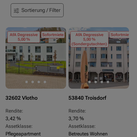
Sortierung / Filter
AfA Degressive
Sofortmiete
AfA Degressive
Sofortmiete
5,00 %
5,00 %
(Sondergutachten)
32602 Vlotho
53840 Troisdorf
Rendite:
Rendite:
3,42 %
3,70 %
Assetklasse:
Assetklasse:
Pflegeapartment
Betreutes Wohnen