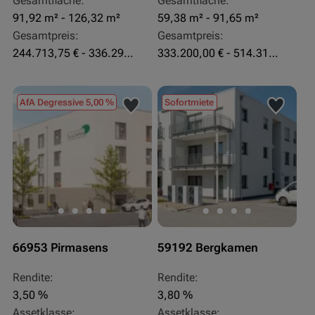
Gesamtfläche:
Gesamtfläche:
91,92 m² - 126,32 m²
59,38 m² - 91,65 m²
Gesamtpreis:
Gesamtpreis:
244.713,75 € - 336.292 €
333.200,00 € - 514.310,00 €
AfA Degressive 5,00 %
Sofortmiete
66953 Pirmasens
59192 Bergkamen
Rendite:
Rendite:
3,50 %
3,80 %
Assetklasse:
Assetklasse: