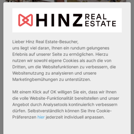
26969 Butjadingen
33415 Verl
Rendite:
Rendite:
3,60 %
3,50 %
Lieber Hinz Real Estate-Besucher,
Assetklasse:
Assetklasse:
uns liegt viel daran, Ihnen ein rundum gelungenes
Pflegeapartment
Pflegeapartment
Erlebnis auf unserer Seite zu ermöglichen. Hierzu
nutzen wir sowohl eigene Cookies als auch die von
Objekteigenschaft:
Objekteigenschaft:
Dritten, um die Websitefunktionen zu verbessern, die
Bestandsobjekt
Bestandsobjekt
Websitenutzung zu analysieren und unsere
Gesamtfläche:
Gesamtfläche:
Marketingbemühungen zu unterstützen.
41,59 m² - 62,15 m²
50,95 m² - 56,21 m²
Gesamtpreis:
Gesamtpreis:
Mit einem Klick auf OK willigen Sie ein, dass wir Ihnen
die volle Website-Funktionalität bereitstellen und unser
233.556,67 € - 349.016,67 €
324.754,29 € - 358.289,14 €
Angebot durch Analysetools kontinuierlich verbessern
dürfen. Selbstverständlich können Sie Ihre Cookie-
Präferenzen
hier
jederzeit individuell anpassen.
AfA Degressive 5,00 %
Sofortmiete