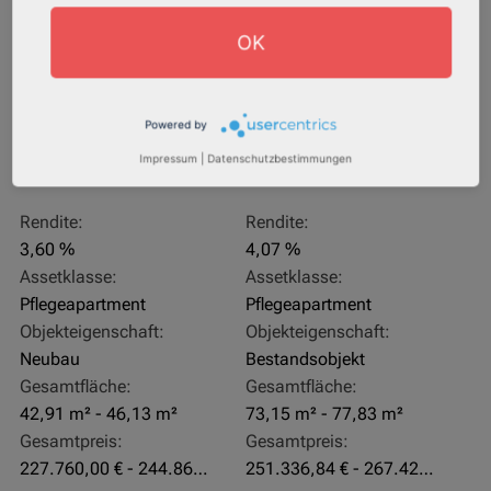
OK
Powered by
Impressum
|
Datenschutzbestimmungen
27711 Osterholz-Scharmbeck
32469 Petershagen
Rendite:
Rendite:
3,60 %
4,07 %
Assetklasse:
Assetklasse:
Pflegeapartment
Pflegeapartment
Objekteigenschaft:
Objekteigenschaft:
Neubau
Bestandsobjekt
Gesamtfläche:
Gesamtfläche:
42,91 m² - 46,13 m²
73,15 m² - 77,83 m²
Gesamtpreis:
Gesamtpreis:
227.760,00 € - 244.860,00 €
251.336,84 € - 267.420,00 €