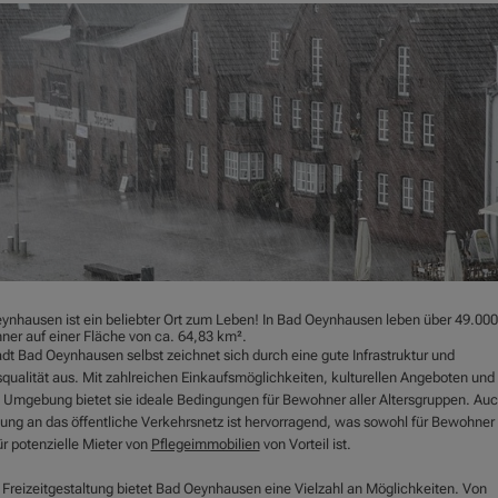
ynhausen ist ein beliebter Ort zum Leben! In Bad Oeynhausen leben über 49.000
ner auf einer Fläche von ca. 64,83 km².
adt Bad Oeynhausen selbst zeichnet sich durch eine gute Infrastruktur und
qualität aus. Mit zahlreichen Einkaufsmöglichkeiten, kulturellen Angeboten und 
 Umgebung bietet sie ideale Bedingungen für Bewohner aller Altersgruppen. Auc
ung an das öffentliche Verkehrsnetz ist hervorragend, was sowohl für Bewohner 
ür potenzielle Mieter von
Pflegeimmobilien
von Vorteil ist.
e Freizeitgestaltung bietet Bad Oeynhausen eine Vielzahl an Möglichkeiten. Von