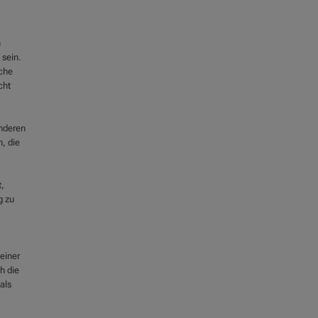
n
 sein.
lche
cht
anderen
, die
t,
g zu
einer
h die
als