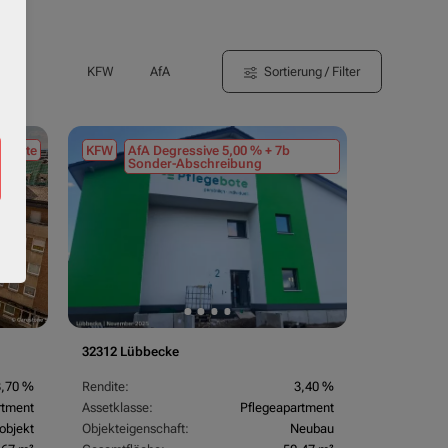
Sortierung / Filter
KFW
AfA
tmiete
KFW
AfA Degressive 5,00 % + 7b
Sonder-Abschreibung
32312 Lübbecke
3,70 %
Rendite:
3,40 %
rtment
Assetklasse:
Pflegeapartment
objekt
Objekteigenschaft:
Neubau