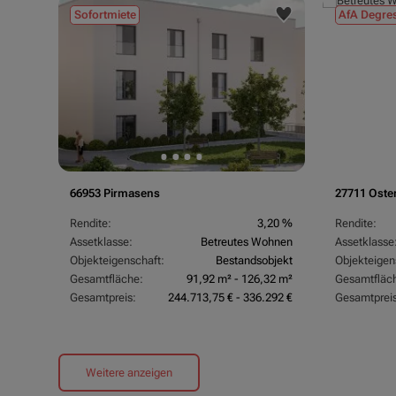
Sofortmiete
AfA Degres
66953 Pirmasens
27711 Oste
Rendite:
3,20 %
Rendite:
Assetklasse:
Betreutes Wohnen
Assetklasse
Objekteigenschaft:
Bestandsobjekt
Objekteigen
Gesamtfläche:
91,92 m² - 126,32 m²
Gesamtfläc
Gesamtpreis:
244.713,75 € - 336.292 €
Gesamtpreis
Weitere anzeigen