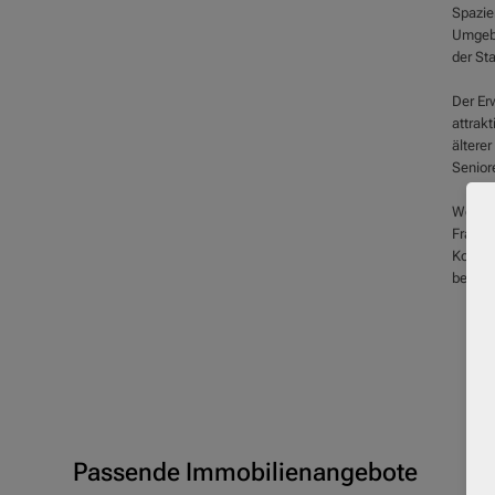
Spazie
Umgebu
der Sta
Der Er
attrakt
ältere
Seniore
Wenn S
Fragen
Kontak
beraten
Passende Immobilienangebote