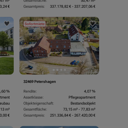
,67 m²
Gesamtfläche:
50,47 m²
3,24 €
Gesamtpreis:
337.178,82 € - 337.207,06 €
Sofortmiete
32469 Petershagen
3,60 %
Rendite:
4,07 %
rtment
Assetklasse:
Pflegeapartment
eubau
Objekteigenschaft:
Bestandsobjekt
,13 m²
Gesamtfläche:
73,15 m² - 77,83 m²
0,00 €
Gesamtpreis:
251.336,84 € - 267.420,00 €