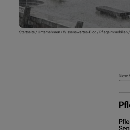
Startseite
/
Unternehmen
/
Wissenswertes-Blog
/
Pflegeimmobilien
Diese 
Pf
Pfl
Sen