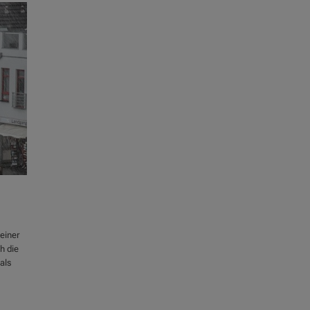
einer
h die
als