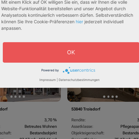
Mit einem Klick auf OK willigen Sie ein, dass wir Ihnen die volle
Website-Funktionalität bereitstellen und unser Angebot durch
Analysetools kontinuierlich verbessern dürfen. Selbstverständlich
können Sie Ihre Cookie-Präferenzen
hier
jederzeit individuell
egeapartments
Senioren-/Betreutes Wohnen
anpassen.
sive 5,00 %
Sofortmiete
AfA Lineare 5,00 %
Sofor
tachten)
(Sondergutachten)
OK
Powered by
Impressum
|
Datenschutzbestimmungen
dorf
53840 Troisdorf
3,70 %
Rendite:
:
Betreutes Wohnen
Assetklasse:
Pflegeapa
schaft:
Bestandsobjekt
Objekteigenschaft:
Bestands