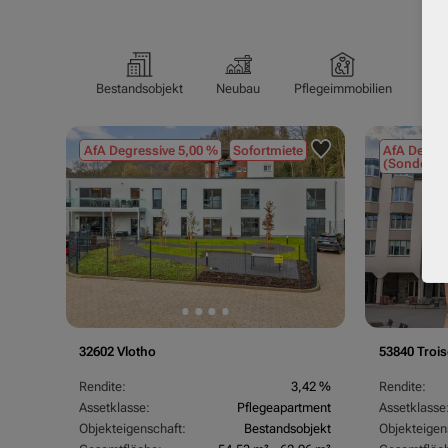
Bestandsobjekt
Neubau
Pflegeimmobilien
Pfl
AfA Degressive 5,00 %
Sofortmiete
AfA Degres
(Sondergu
32602 Vlotho
53840 Trois
Rendite:
3,42 %
Rendite:
Assetklasse:
Pflegeapartment
Assetklasse
Objekteigenschaft:
Bestandsobjekt
Objekteigen