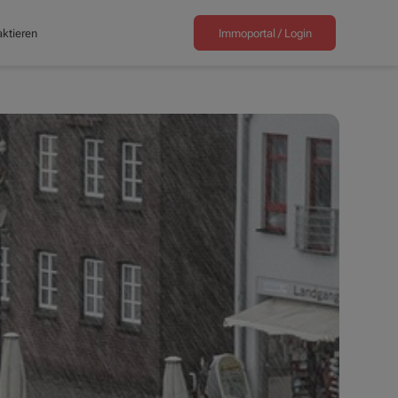
ktieren
Immoportal /
Login