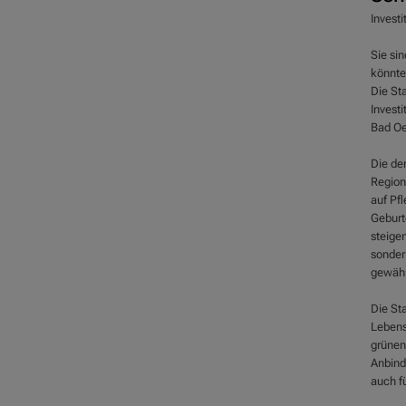
Investi
Sie si
könnte
Die St
Invest
Bad Oe
Die de
Region
auf Pf
Geburt
steigen
sonder
gewähr
Die St
Lebens
grünen
Anbind
auch f