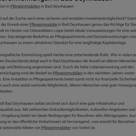
tion in
Pflegeimmobilien
in Bad Oeynhausen
nd auf der Suche nach einer sicheren und rentablen Investmentmöglichkeit? Dan
 der Erwerb einer
Pflegeimmobilie
in Bad Oeynhausen genau das Richtige für Sie
adt im Herzen von Ostwestfalen-Lippe bietet ideale Voraussetzungen für eine so
ition. Das steigende Bedürfnis an Pflegeapartments und Seniorenwohnungen ma
ynhausen zu einem attraktiven Standort für eine langfristige Kapitalanlage.
mografische Entwicklung spielt hierbei eine entscheidende Rolle. Wie in vielen 
en Deutschlands steigt auch in Bad Oeynhausen die Anzahl an älteren Menschen
lege und Betreuung angewiesen sind. Durch die hohe Lebenserwartung und den
enrückgang wird der Bedarf an
Pflegeimmobilien
in den nächsten Jahren weiter
. Eine Investition in Pflegeapartments bietet somit nicht nur finanzielle Sicherhei
n auch eine sozial wertvolle Möglichkeit, älteren Menschen eine gute Versorgun
leisten.
adt Bad Oeynhausen selbst zeichnet sich durch eine gute Infrastruktur und
qualität aus. Mit zahlreichen Einkaufsmöglichkeiten, kulturellen Angeboten und 
 Umgebung bietet sie ideale Bedingungen für Bewohner aller Altersgruppen. Auc
ung an das öffentliche Verkehrsnetz ist hervorragend, was sowohl für Bewohner 
ür potenzielle Mieter von
Pflegeimmobilien
von Vorteil ist.