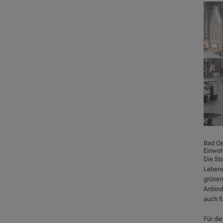
Bad Oe
Einwoh
Die St
Lebens
grünen
Anbind
auch f
Für di