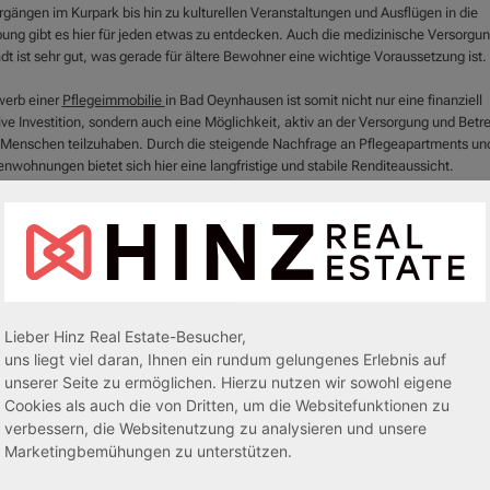
rgängen im Kurpark bis hin zu kulturellen Veranstaltungen und Ausflügen in die
ng gibt es hier für jeden etwas zu entdecken. Auch die medizinische Versorgun
dt ist sehr gut, was gerade für ältere Bewohner eine wichtige Voraussetzung ist.
werb einer
Pflegeimmobilie
in Bad Oeynhausen ist somit nicht nur eine finanziell
ive Investition, sondern auch eine Möglichkeit, aktiv an der Versorgung und Bet
r Menschen teilzuhaben. Durch die steigende Nachfrage an Pflegeapartments un
nwohnungen bietet sich hier eine langfristige und stabile Renditeaussicht.
ie mehr über unsere
Pflegeimmobilien
in Bad Oeynhausen erfahren möchten od
 zum Kauf einer solchen Immobilie haben, stehen wir Ihnen gerne zur Verfügung
tieren Sie uns unter den angegebenen Rufnummern und lassen Sie sich umfass
. Wir freuen uns darauf, Ihnen bei Ihrer Investitionsentscheidung behilflich zu sei
Lieber Hinz Real Estate-Besucher,
uns liegt viel daran, Ihnen ein rundum gelungenes Erlebnis auf
unserer Seite zu ermöglichen. Hierzu nutzen wir sowohl eigene
Cookies als auch die von Dritten, um die Websitefunktionen zu
verbessern, die Websitenutzung zu analysieren und unsere
Marketingbemühungen zu unterstützen.