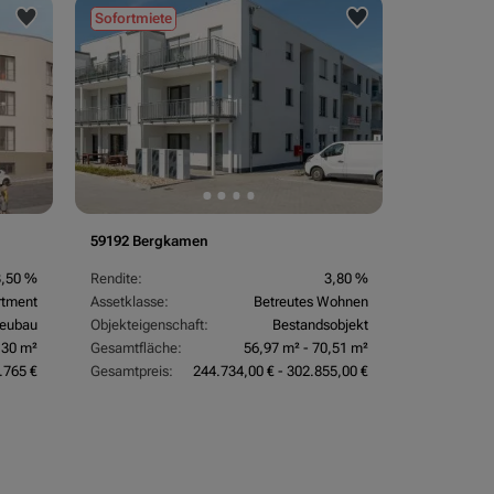
Sofortmiete
59192 Bergkamen
3,50 %
Rendite:
3,80 %
rtment
Assetklasse:
Betreutes Wohnen
eubau
Objekteigenschaft:
Bestandsobjekt
,30 m²
Gesamtfläche:
56,97 m² - 70,51 m²
.765 €
Gesamtpreis:
244.734,00 € - 302.855,00 €