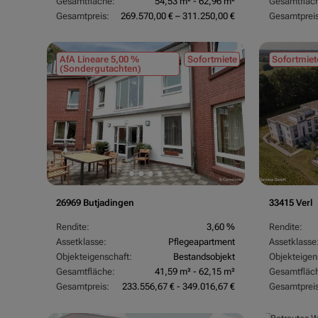
Gesamtfläche:
54,53 m² - 62,96 m²
Gesamtfläc
Gesamtpreis:
269.570,00 € – 311.250,00 €
Gesamtpreis
AfA Lineare 5,00 %
Sofortmiete
Sofortmiet
(Sondergutachten)
26969 Butjadingen
33415 Verl
Rendite:
3,60 %
Rendite:
Assetklasse:
Pflegeapartment
Assetklasse
Objekteigenschaft:
Bestandsobjekt
Objekteigen
Gesamtfläche:
41,59 m² - 62,15 m²
Gesamtfläc
Gesamtpreis:
233.556,67 € - 349.016,67 €
Gesamtpreis