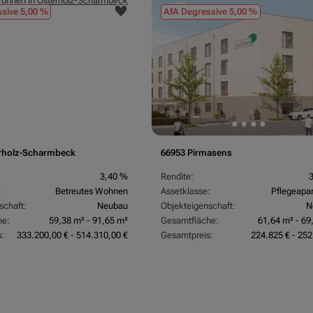
sive 5,00 %
AfA Degressive 5,00 %
rholz-Scharmbeck
66953 Pirmasens
3,40 %
Rendite:
:
Betreutes Wohnen
Assetklasse:
Pflegeapa
schaft:
Neubau
Objekteigenschaft:
N
he:
59,38 m² - 91,65 m²
Gesamtfläche:
61,64 m² - 69
:
333.200,00 € - 514.310,00 €
Gesamtpreis:
224.825 € - 252