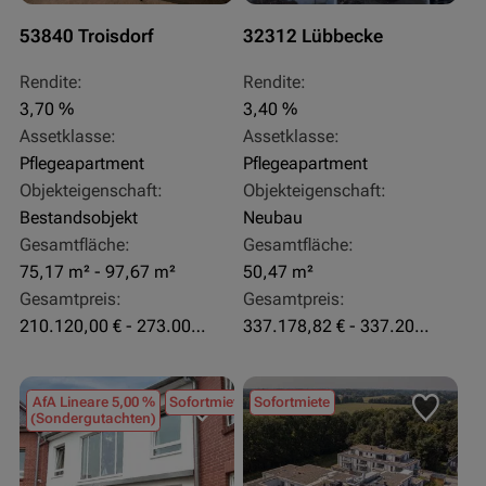
53840 Troisdorf
32312 Lübbecke
Rendite:
Rendite:
3,70 %
3,40 %
Assetklasse:
Assetklasse:
Pflegeapartment
Pflegeapartment
Objekteigenschaft:
Objekteigenschaft:
Bestandsobjekt
Neubau
Gesamtfläche:
Gesamtfläche:
75,17 m² - 97,67 m²
50,47 m²
Gesamtpreis:
Gesamtpreis:
210.120,00 € - 273.003,24 €
337.178,82 € - 337.207,06 €
AfA Lineare 5,00 %
Sofortmiete
Sofortmiete
(Sondergutachten)