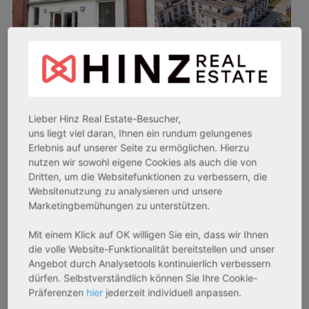
26969 Butjadingen
33415 Verl
Rendite:
Rendite:
Lieber Hinz Real Estate-Besucher,
uns liegt viel daran, Ihnen ein rundum gelungenes
3,60 %
3,50 %
Erlebnis auf unserer Seite zu ermöglichen. Hierzu
Assetklasse:
Assetklasse:
nutzen wir sowohl eigene Cookies als auch die von
Pflegeapartment
Pflegeapartment
Dritten, um die Websitefunktionen zu verbessern, die
Objekteigenschaft:
Objekteigenschaft:
Websitenutzung zu analysieren und unsere
Bestandsobjekt
Bestandsobjekt
Marketingbemühungen zu unterstützen.
Gesamtfläche:
Gesamtfläche:
Mit einem Klick auf OK willigen Sie ein, dass wir Ihnen
41,59 m² - 62,15 m²
50,95 m² - 56,21 m²
die volle Website-Funktionalität bereitstellen und unser
Gesamtpreis:
Gesamtpreis:
Angebot durch Analysetools kontinuierlich verbessern
233.556,67 € - 349.016,67 €
324.754,29 € - 358.289,14 €
dürfen. Selbstverständlich können Sie Ihre Cookie-
Präferenzen
hier
jederzeit individuell anpassen.