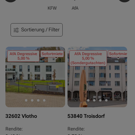
KFW
AfA
Sortierung / Filter
AfA Degressive
Sofortmiete
AfA Degressive
Sofortmiete
5,00 %
5,00 %
(Sondergutachten)
32602 Vlotho
53840 Troisdorf
Rendite:
Rendite: