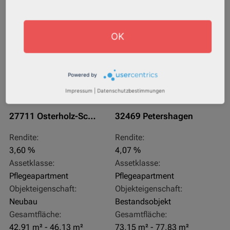
AfA Degressive 5,00 %
Sofortmiete
OK
Powered by
Impressum
|
Datenschutzbestimmungen
27711 Osterholz-Scharmbeck
32469 Petershagen
Rendite:
Rendite:
3,60 %
4,07 %
Assetklasse:
Assetklasse:
Pflegeapartment
Pflegeapartment
Objekteigenschaft:
Objekteigenschaft:
Neubau
Bestandsobjekt
Gesamtfläche:
Gesamtfläche:
42,91 m² - 46,13 m²
73,15 m² - 77,83 m²