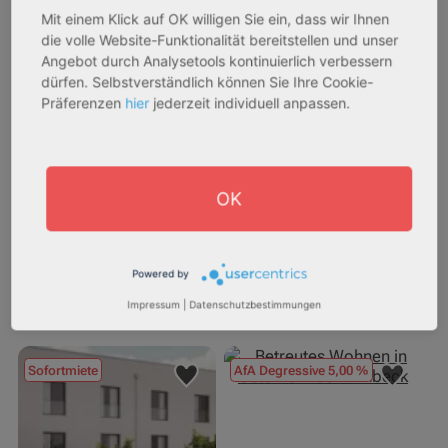
Mit einem Klick auf OK willigen Sie ein, dass wir Ihnen
27711 Osterholz-Scharmbeck
32469 Petershagen
die volle Website-Funktionalität bereitstellen und unser
Angebot durch Analysetools kontinuierlich verbessern
Rendite:
Rendite:
dürfen. Selbstverständlich können Sie Ihre Cookie-
3,60 %
4,07 %
Präferenzen
hier
jederzeit individuell anpassen.
Assetklasse:
Assetklasse:
Pflegeapartment
Pflegeapartment
Objekteigenschaft:
Objekteigenschaft:
OK
Neubau
Bestandsobjekt
Gesamtfläche:
Gesamtfläche:
42,91 m² - 46,13 m²
73,15 m² - 77,83 m²
Gesamtpreis:
Gesamtpreis:
Powered by
227.760,00 € - 244.860,00 €
251.336,84 € - 267.420,00 €
Impressum
|
Datenschutzbestimmungen
Sofortmiete
AfA Degressive 5,00 %