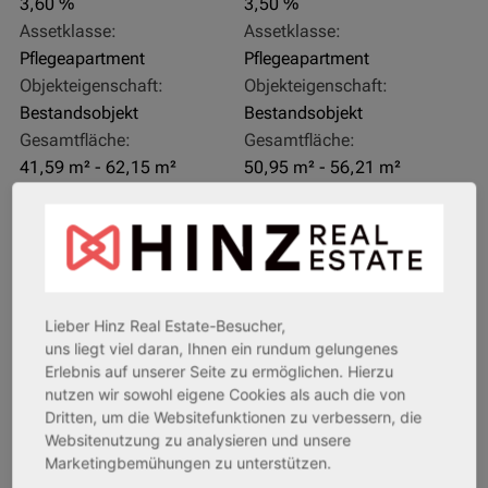
3,60 %
3,50 %
Assetklasse:
Assetklasse:
Pflegeapartment
Pflegeapartment
Objekteigenschaft:
Objekteigenschaft:
Bestandsobjekt
Bestandsobjekt
Gesamtfläche:
Gesamtfläche:
41,59 m² - 62,15 m²
50,95 m² - 56,21 m²
Gesamtpreis:
Gesamtpreis:
233.556,67 € - 349.016,67 €
324.754,29 € - 358.289,14 €
AfA Degressive 5,00 %
Sofortmiete
Lieber Hinz Real Estate-Besucher,
uns liegt viel daran, Ihnen ein rundum gelungenes
Erlebnis auf unserer Seite zu ermöglichen. Hierzu
nutzen wir sowohl eigene Cookies als auch die von
Dritten, um die Websitefunktionen zu verbessern, die
Websitenutzung zu analysieren und unsere
Marketingbemühungen zu unterstützen.