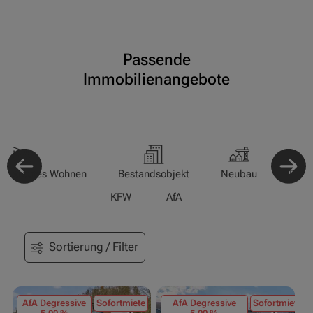
Passende
Immobilienangebote
-/Betreutes Wohnen
Bestandsobjekt
Neubau
Pfle
KFW
AfA
Sortierung / Filter
AfA Degressive
Sofortmiete
AfA Degressive
Sofortmiete