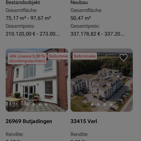
Bestandsobjekt
Neubau
Gesamtfläche:
Gesamtfläche:
75,17 m² - 97,67 m²
50,47 m²
Gesamtpreis:
Gesamtpreis:
210.120,00 € - 273.003,24 €
337.178,82 € - 337.207,06 €
AfA Lineare 5,00 %
Sofortmiete
Sofortmiete
(Sondergutachten)
26969 Butjadingen
33415 Verl
Rendite:
Rendite: