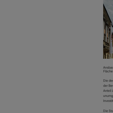
Ansbac
Fläche
Die de
der Be
Anteil
unumgä
Investi
Die St