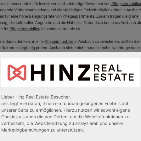
tives Lebensumfeld für Investoren und zukünftige Bewohner von
Pflegeimmobilie
ragende Verkehrsanbindung und die vielfältigen Freizeitmöglichkeiten in Ansbac
en für eine hohe Belegungsrate von Pflegeapartments. Zudem tragen die grüne
ng, die kulturellen Angebote und die Nähe zur Natur dazu bei, dass Ansbach al
rt für
Pflegeimmobilien
besonders attraktiv ist.
ie daran denken, in eine
Pflegeimmobilie
in Ansbach zu investieren, sollten Sie 
rtfaktoren sorgfältig prüfen. Ansbach bietet nicht nur eine hohe Nachfrage nach
plätzen, sondern auch ein günstiges wirtschaftliches und gesellschaftliches Umf
ngfristige Mieteinnahmen garantiert.
ie mehr über unsere
Pflegeimmobilien
in Ansbach erfahren möchten oder Frag
zögern Sie nicht, uns zu kontaktieren. Wir stehen Ihnen jederzeit zur Verfügung
 Ihrer Investitionsentscheidung zu unterstützen. Erreichen Sie uns unter den
mern 05764 942777 oder 0172 5113879 – wir freuen uns darauf, von Ihnen zu h
Lieber Hinz Real Estate-Besucher,
nen bei Ihrem Investment in
Pflegeimmobilien
in Ansbach zu helfen.
uns liegt viel daran, Ihnen ein rundum gelungenes Erlebnis auf
unserer Seite zu ermöglichen. Hierzu nutzen wir sowohl eigene
Cookies als auch die von Dritten, um die Websitefunktionen zu
verbessern, die Websitenutzung zu analysieren und unsere
Marketingbemühungen zu unterstützen.