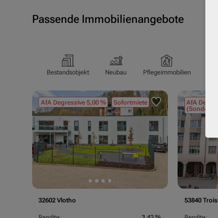
Passende Immobilienangebote
Bestandsobjekt
Neubau
Pflegeimmobilien
Pfl
AfA Degressive 5,00 %
Sofortmiete
AfA Degres
(Sondergu
32602 Vlotho
53840 Trois
Rendite:
3,42 %
Rendite: