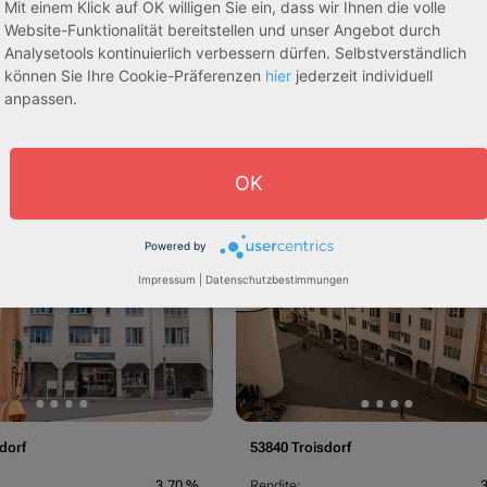
Mit einem Klick auf OK willigen Sie ein, dass wir Ihnen die volle
Website-Funktionalität bereitstellen und unser Angebot durch
Analysetools kontinuierlich verbessern dürfen. Selbstverständlich
können Sie Ihre Cookie-Präferenzen
hier
jederzeit individuell
anpassen.
egeapartments
Senioren-/Betreutes Wohnen
OK
sive 5,00 %
Sofortmiete
AfA Lineare 5,00 %
Sofor
tachten)
(Sondergutachten)
Powered by
Impressum
|
Datenschutzbestimmungen
dorf
53840 Troisdorf
3,70 %
Rendite: