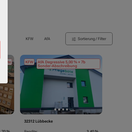
Sortierung / Filter
KFW
AfA
tmiete
KFW
AfA Degressive 5,00 % + 7b
Sonder-Abschreibung
32312 Lübbecke
3,70 %
Rendite:
3,40 %