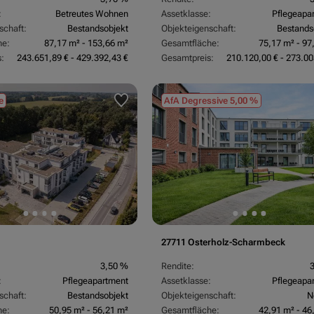
:
Betreutes Wohnen
Assetklasse:
Pflegeapa
schaft:
Bestandsobjekt
Objekteigenschaft:
Bestands
he:
87,17 m² - 153,66 m²
Gesamtfläche:
75,17 m² - 97
:
243.651,89 € - 429.392,43 €
Gesamtpreis:
210.120,00 € - 273.00
e
AfA Degressive 5,00 %
27711 Osterholz-Scharmbeck
3,50 %
Rendite:
:
Pflegeapartment
Assetklasse:
Pflegeapa
schaft:
Bestandsobjekt
Objekteigenschaft:
N
he:
50,95 m² - 56,21 m²
Gesamtfläche:
42,91 m² - 46