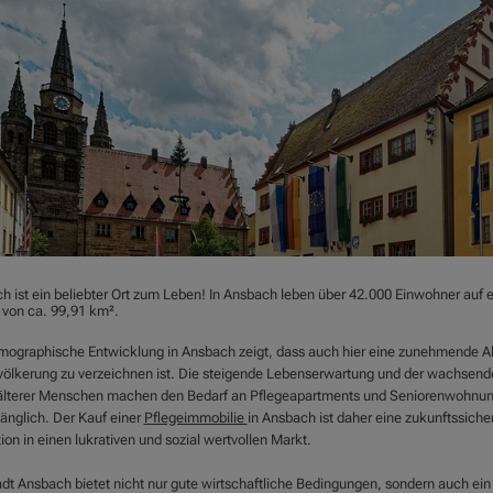
h ist ein beliebter Ort zum Leben! In Ansbach leben über 42.000 Einwohner auf e
 von ca. 99,91 km².
mographische Entwicklung in Ansbach zeigt, dass auch hier eine zunehmende A
völkerung zu verzeichnen ist. Die steigende Lebenserwartung und der wachsend
 älterer Menschen machen den Bedarf an Pflegeapartments und Seniorenwohnu
nglich. Der Kauf einer
Pflegeimmobilie
in Ansbach ist daher eine zukunftssiche
tion in einen lukrativen und sozial wertvollen Markt.
adt Ansbach bietet nicht nur gute wirtschaftliche Bedingungen, sondern auch ein