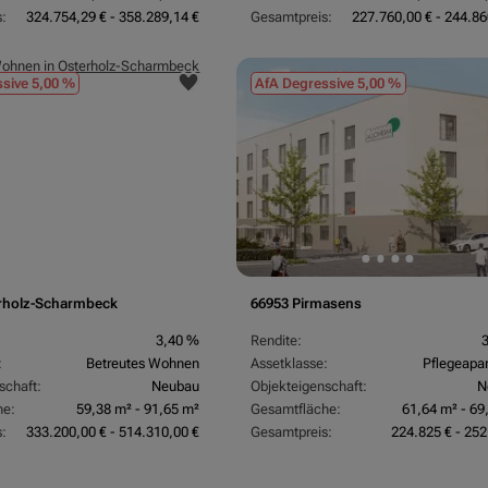
:
324.754,29 € - 358.289,14 €
Gesamtpreis:
227.760,00 € - 244.86
sive 5,00 %
AfA Degressive 5,00 %
rholz-Scharmbeck
66953 Pirmasens
3,40 %
Rendite:
:
Betreutes Wohnen
Assetklasse:
Pflegeapa
schaft:
Neubau
Objekteigenschaft:
N
he:
59,38 m² - 91,65 m²
Gesamtfläche:
61,64 m² - 69
:
333.200,00 € - 514.310,00 €
Gesamtpreis:
224.825 € - 252