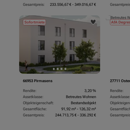
Gesamtpreis:
233.556,67 € - 349.016,67 €
Gesamtpreis
Sofortmiete
AfA Degres
66953 Pirmasens
27711 Oste
Rendite:
3,20 %
Rendite:
Assetklasse:
Betreutes Wohnen
Assetklasse
Objekteigenschaft:
Bestandsobjekt
Objekteigen
Gesamtfläche:
91,92 m² - 126,32 m²
Gesamtfläc
Gesamtpreis:
244.713,75 € - 336.292 €
Gesamtpreis