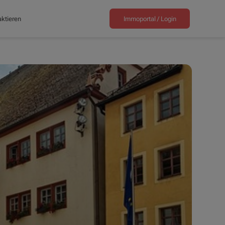
ktieren
Immoportal /
Login