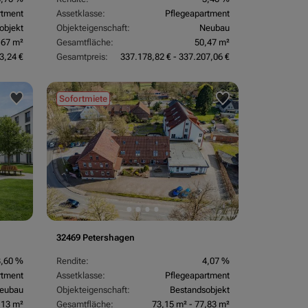
rtment
Assetklasse:
Pflegeapartment
objekt
Objekteigenschaft:
Neubau
,67 m²
Gesamtfläche:
50,47 m²
3,24 €
Gesamtpreis:
337.178,82 € - 337.207,06 €
Sofortmiete
32469 Petershagen
3,60 %
Rendite:
4,07 %
rtment
Assetklasse:
Pflegeapartment
eubau
Objekteigenschaft:
Bestandsobjekt
,13 m²
Gesamtfläche:
73,15 m² - 77,83 m²