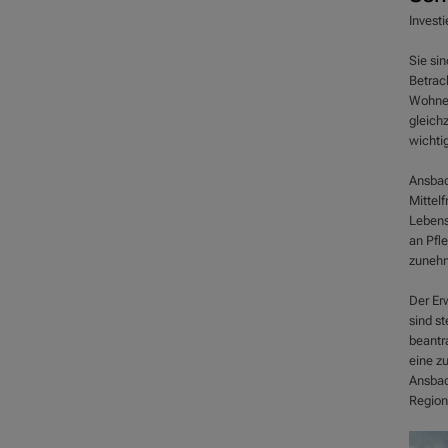
Investi
Sie sin
Betrac
Wohnen
gleich
wichtig
Ansbach
Mittelf
Lebens
an Pfl
zunehm
Der Erw
sind s
beantr
eine zu
Ansbach
Region 