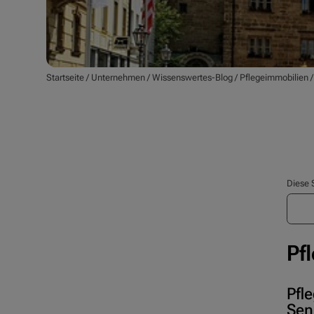
Startseite
/
Unternehmen
/
Wissenswertes-Blog
/
Pflegeimmobilien
Diese 
Pf
Pfl
Sen