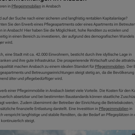
eren in
Pflegeimmobilien
in Ansbach
d auf der Suche nach einer sicheren und langfristig rentablen Kapitalanlage?
hten Sie den Erwerb eines Pflegeapartments oder eines Apartments im Betreute
 in Ansbach! Hier haben Sie die Möglichkeit, hohe Renditen zu erzielen und
zeitig in einen Bereich zu investieren, der aufgrund des demografischen Wandel
er wird.
, eine Stadt mit ca. 42.000 Einwohnern, besticht durch ihre idyllische Lage in
ranken und ihre gute Infrastruktur. Die prosperierende Wirtschaft und die attrakti
qualität machen Ansbach zu einem idealen Standort für
Pflegeimmobilien
. Der 
egeapartments und Betreuungseinrichtungen steigt stetig an, da die Bevölkerung
end älter und pflegebedürftiger wird.
erb einer Pflegeimmobilie in Ansbach bietet viele Vorteile. Die Kosten für den K
teuerlich absetzbar und bei bestimmten Baustandards können staatliche Zuschü
agt werden. Zudem übernimmt der Betreiber der Einrichtung die Betriebskosten,
sätzliche finanzielle Entlastung darstellt. Eine Investition in
Pflegeimmobilien
in
 verspricht langfristige und stabile Renditen, da der Bedarf an Pflegeplätzen in 
kontinuierlich steigt.