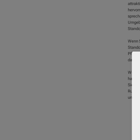
attrak
hervor
sprech
Umgebu
Stando
Wenn S
Stando
Pflege
das la
Wenn S
haben, 
Sie bei
Rufnum
und Ih