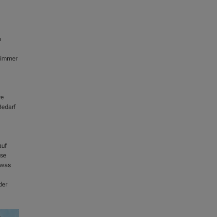
n
s immer
ve
Bedarf
auf
sse
 was
der