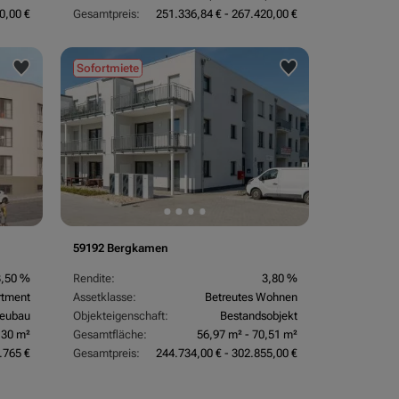
0,00 €
Gesamtpreis:
251.336,84 € - 267.420,00 €
Sofortmiete
59192 Bergkamen
3,50 %
Rendite:
3,80 %
rtment
Assetklasse:
Betreutes Wohnen
eubau
Objekteigenschaft:
Bestandsobjekt
,30 m²
Gesamtfläche:
56,97 m² - 70,51 m²
.765 €
Gesamtpreis:
244.734,00 € - 302.855,00 €