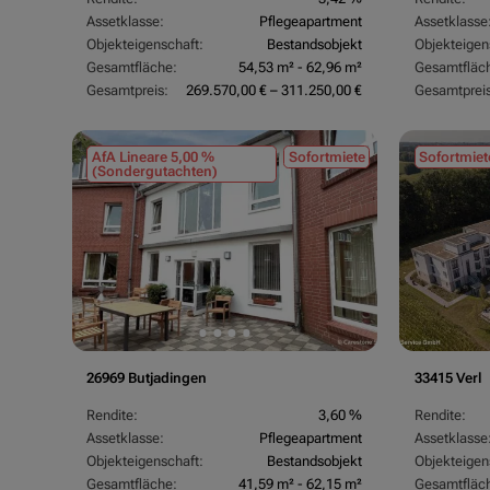
Assetklasse:
Pflegeapartment
Assetklasse
Objekteigenschaft:
Bestandsobjekt
Objekteigen
Gesamtfläche:
54,53 m² - 62,96 m²
Gesamtfläc
Gesamtpreis:
269.570,00 € – 311.250,00 €
Gesamtpreis
AfA Lineare 5,00 %
Sofortmiete
Sofortmiet
(Sondergutachten)
26969 Butjadingen
33415 Verl
Rendite:
3,60 %
Rendite:
Assetklasse:
Pflegeapartment
Assetklasse
Objekteigenschaft:
Bestandsobjekt
Objekteigen
Gesamtfläche:
41,59 m² - 62,15 m²
Gesamtfläc