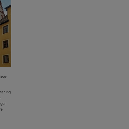
iner
lterung
e
ngen
re