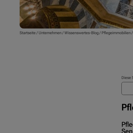
Startseite
/
Unternehmen
/
Wissenswertes-Blog
/
Pflegeimmobilien
Diese 
Pf
Pfl
Sen