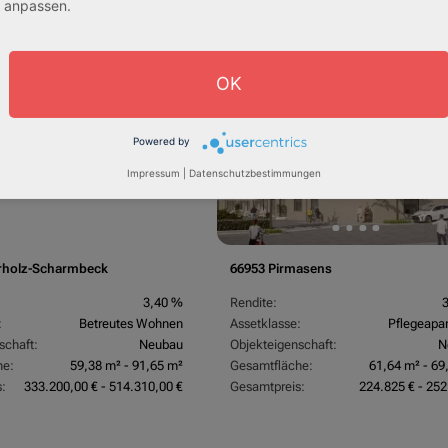
anpassen.
:
324.754,29 € - 358.289,14 €
Gesamtpreis:
227.760,00 € - 244.86
sive 5,00 %
AfA Degressive 5,00 %
OK
Powered by
Impressum
|
Datenschutzbestimmungen
rholz-Scharmbeck
66953 Pirmasens
3,40 %
Rendite:
:
Betreutes Wohnen
Assetklasse:
Pflegeapa
schaft:
Neubau
Objekteigenschaft:
N
he:
59,38 m² - 91,65 m²
Gesamtfläche:
61,64 m² - 69
:
333.200,00 € - 514.310,00 €
Gesamtpreis:
224.825 € - 252