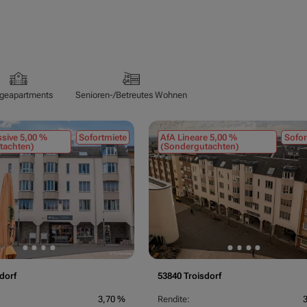
egeapartments
Senioren-/Betreutes Wohnen
sive 5,00 %
Sofortmiete
AfA Lineare 5,00 %
Sofor
tachten)
(Sondergutachten)
dorf
53840 Troisdorf
3,70 %
Rendite: