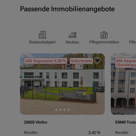
Passende Immobilienangebote
Bestandsobjekt
Neubau
Pflegeimmobilien
Pfl
AfA Degressive 5,00 %
Sofortmiete
AfA Degres
(Sondergu
32602 Vlotho
53840 Trois
Rendite:
3,42 %
Rendite: