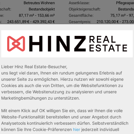
:
Betreutes Wohnen
Assetklasse:
Pflegeapa
schaft:
Bestandsobjekt
Objekteigenschaft:
Bestands
he:
87,17 m² - 153,66 m²
Gesamtfläche:
75,17 m² - 97
:
243.651,89 € - 429.392,43 €
Gesamtpreis:
210.120,00 € - 273.00
e
AfA Degressive 5,00 %
Lieber Hinz Real Estate-Besucher,
uns liegt viel daran, Ihnen ein rundum gelungenes Erlebnis auf
unserer Seite zu ermöglichen. Hierzu nutzen wir sowohl eigene
Cookies als auch die von Dritten, um die Websitefunktionen zu
verbessern, die Websitenutzung zu analysieren und unsere
Marketingbemühungen zu unterstützen.
27711 Osterholz-Scharmbeck
Mit einem Klick auf OK willigen Sie ein, dass wir Ihnen die volle
3,50 %
Rendite:
Website-Funktionalität bereitstellen und unser Angebot durch
:
Pflegeapartment
Assetklasse:
Pflegeapa
Analysetools kontinuierlich verbessern dürfen. Selbstverständlich
schaft:
Bestandsobjekt
Objekteigenschaft:
N
können Sie Ihre Cookie-Präferenzen
hier
jederzeit individuell
he:
50,95 m² - 56,21 m²
Gesamtfläche:
42,91 m² - 46