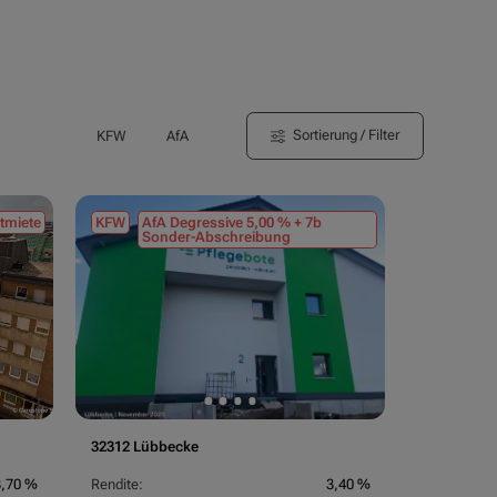
Sortierung / Filter
KFW
AfA
tmiete
KFW
AfA Degressive 5,00 % + 7b
Sonder-Abschreibung
32312 Lübbecke
3,70 %
Rendite:
3,40 %