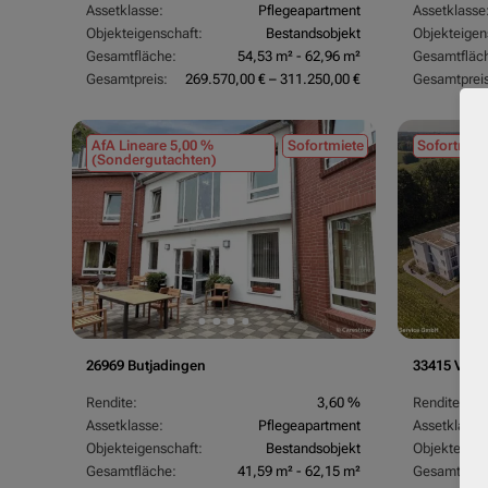
Assetklasse:
Pflegeapartment
Assetklasse
Objekteigenschaft:
Bestandsobjekt
Objekteigen
Gesamtfläche:
54,53 m² - 62,96 m²
Gesamtfläc
Gesamtpreis:
269.570,00 € – 311.250,00 €
Gesamtpreis
AfA Lineare 5,00 %
Sofortmiete
Sofortmiet
(Sondergutachten)
26969 Butjadingen
33415 Verl
Rendite:
3,60 %
Rendite:
Assetklasse:
Pflegeapartment
Assetklasse
Objekteigenschaft:
Bestandsobjekt
Objekteigen
Gesamtfläche:
41,59 m² - 62,15 m²
Gesamtfläc