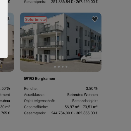
0,00 €
Gesamtpreis:
251.336,84 € - 267.420,00 €
Sofortmiete
59192 Bergkamen
3,50 %
Rendite:
3,80 %
rtment
Assetklasse:
Betreutes Wohnen
eubau
Objekteigenschaft:
Bestandsobjekt
,30 m²
Gesamtfläche:
56,97 m² - 70,51 m²
.765 €
Gesamtpreis:
244.734,00 € - 302.855,00 €