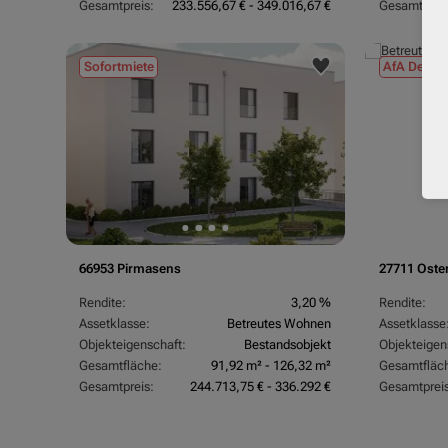
Gesamtpreis:
233.556,67 € - 349.016,67 €
Gesamtpreis
Sofortmiete
AfA Degres
66953 Pirmasens
27711 Oste
Rendite:
3,20 %
Rendite:
Assetklasse:
Betreutes Wohnen
Assetklasse
Objekteigenschaft:
Bestandsobjekt
Objekteigen
Gesamtfläche:
91,92 m² - 126,32 m²
Gesamtfläc
Gesamtpreis:
244.713,75 € - 336.292 €
Gesamtpreis