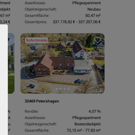
rtment
Assetklasse:
Pflegeapartment
objekt
Objekteigenschaft:
Neubau
,67 m²
Gesamtfläche:
50,47 m²
3,24 €
Gesamtpreis:
337.178,82 € - 337.207,06 €
Sofortmiete
32469 Petershagen
3,60 %
Rendite:
4,07 %
rtment
Assetklasse:
Pflegeapartment
eubau
Objekteigenschaft:
Bestandsobjekt
,13 m²
Gesamtfläche:
73,15 m² - 77,83 m²