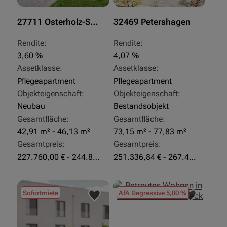
27711 Osterholz-Scharmbeck
32469 Petershagen
Rendite:
Rendite:
3,60 %
4,07 %
Assetklasse:
Assetklasse:
Pflegeapartment
Pflegeapartment
Objekteigenschaft:
Objekteigenschaft:
Neubau
Bestandsobjekt
Gesamtfläche:
Gesamtfläche:
42,91 m² - 46,13 m²
73,15 m² - 77,83 m²
Gesamtpreis:
Gesamtpreis:
227.760,00 € - 244.860,00 €
251.336,84 € - 267.420,00 €
Sofortmiete
AfA Degressive 5,00 %