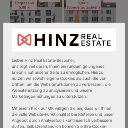
Degressive
5,00 %
5,00 %
(Sondergutachten)
32602 Vlotho
53840 Troisdorf
Lieber Hinz Real Estate-Besucher,
uns liegt viel daran, Ihnen ein rundum gelungenes
Rendite:
Rendite:
Erlebnis auf unserer Seite zu ermöglichen. Hierzu
3,42 %
3,70 %
nutzen wir sowohl eigene Cookies als auch die von
Assetklasse:
Assetklasse:
Dritten, um die Websitefunktionen zu verbessern, die
Websitenutzung zu analysieren und unsere
Pflegeapartment
Betreutes Wohnen
Marketingbemühungen zu unterstützen.
Objekteigenschaft:
Objekteigenschaft:
Bestandsobjekt
Bestandsobjekt
Mit einem Klick auf OK willigen Sie ein, dass wir Ihnen
Gesamtfläche:
Gesamtfläche:
die volle Website-Funktionalität bereitstellen und unser
54,53 m² - 62,96 m²
87,17 m² - 153,66 m²
Angebot durch Analysetools kontinuierlich verbessern
dürfen. Selbstverständlich können Sie Ihre Cookie-
Gesamtpreis:
Gesamtpreis: