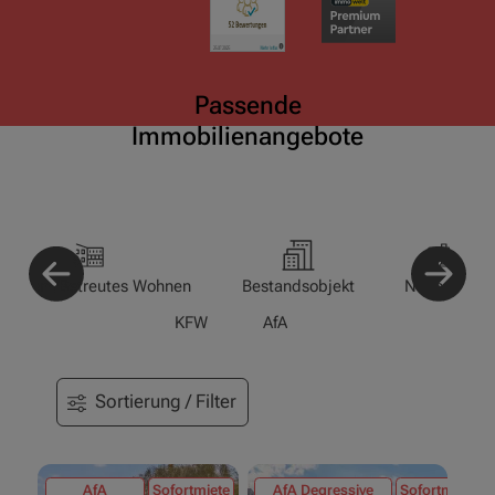
Passende
Immobilienangebote
enioren-/Betreutes Wohnen
Bestandsobjekt
Neubau
KFW
AfA
Sortierung / Filter
AfA
Sofortmiete
AfA Degressive
Sofortmiete