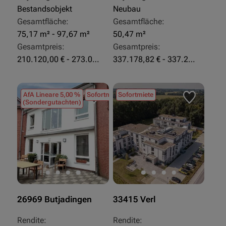
Bestandsobjekt
Neubau
Gesamtfläche:
Gesamtfläche:
75,17 m² - 97,67 m²
50,47 m²
Gesamtpreis:
Gesamtpreis:
210.120,00 € - 273.003,24 €
337.178,82 € - 337.207,06 €
AfA Lineare 5,00 %
Sofortmiete
Sofortmiete
(Sondergutachten)
26969 Butjadingen
33415 Verl
Rendite:
Rendite: