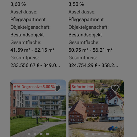
3,60 %
3,50 %
Assetklasse:
Assetklasse:
Pflegeapartment
Pflegeapartment
Objekteigenschaft:
Objekteigenschaft:
Bestandsobjekt
Bestandsobjekt
Gesamtfläche:
Gesamtfläche:
41,59 m² - 62,15 m²
50,95 m² - 56,21 m²
Gesamtpreis:
Gesamtpreis:
233.556,67 € - 349.016,67 €
324.754,29 € - 358.289,14 €
AfA Degressive 5,00 %
Sofortmiete