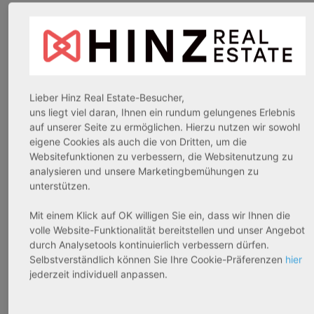
Um den Bedarf an Pflegeplätzen optimal zu decken,
finden noch vor Baubeginn einer Pflegeeinrichtung
umfangreiche Auswertungen der Mikro- und Makrolage
von München und Umgebung statt. Der genaue Bedarf
kann dann aufgrund dieser Auswertungen und weiteren
Standortanalysen ermittelt werden. Auf diese Weise
Lieber Hinz Real Estate-Besucher,
uns liegt viel daran, Ihnen ein rundum gelungenes Erlebnis
wird eine Über- oder Unterdeckung an Pflegeplätzen
auf unserer Seite zu ermöglichen. Hierzu nutzen wir sowohl
entgegengewirkt.
eigene Cookies als auch die von Dritten, um die
Websitefunktionen zu verbessern, die Websitenutzung zu
Wenn Sie ein Pflegeapartment oder ein Apartment im
analysieren und unsere Marketingbemühungen zu
Betreuten Wohnen in München oder Umgebung
unterstützen.
erwerben möchten, haben Sie einen optimalen Standort
Mit einem Klick auf OK willigen Sie ein, dass wir Ihnen die
gewählt, der eine stete Belegung garantiert.
volle Website-Funktionalität bereitstellen und unser Angebot
durch Analysetools kontinuierlich verbessern dürfen.
Quellen:
Selbstverständlich können Sie Ihre Cookie-Präferenzen
hier
jederzeit individuell anpassen.
Statistisches Bundesamt: www.destatis.de