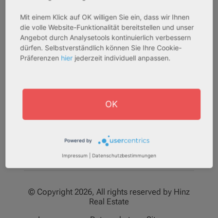
Zu den Immobilien
Über uns
Mit einem Klick auf OK willigen Sie ein, dass wir Ihnen
Immobilie verkaufen
Karriere
die volle Website-Funktionalität bereitstellen und unser
Ankaufsprofil anlegen
Bewertungen
Angebot durch Analysetools kontinuierlich verbessern
dürfen. Selbstverständlich können Sie Ihre Cookie-
Immoportal
Kontakt
Präferenzen
hier
jederzeit individuell anpassen.
OK
Powered by
Impressum
|
Datenschutzbestimmungen
© Copyright 2026, All rights reserved by Hinz
Real Estate