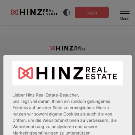
Login
Menü
Hinz Real Estate ist ein Immobilienunternehmen, das sich auf den
Verkauf und Vertrieb von Anlageimmobilien aus aller Welt
spezialisiert hat.
Lieber Hinz Real Estate-Besucher,
uns liegt viel daran, Ihnen ein rundum gelungenes
52
Bewertungen auf ProvenExpert.com
Erlebnis auf unserer Seite zu ermöglichen. Hierzu
nutzen wir sowohl eigene Cookies als auch die von
Dritten, um die Websitefunktionen zu verbessern, die
Hinz Real Estate
Service
Unternehmen und Hilfe
Websitenutzung zu analysieren und unsere
Marketingbemühungen zu unterstützen.