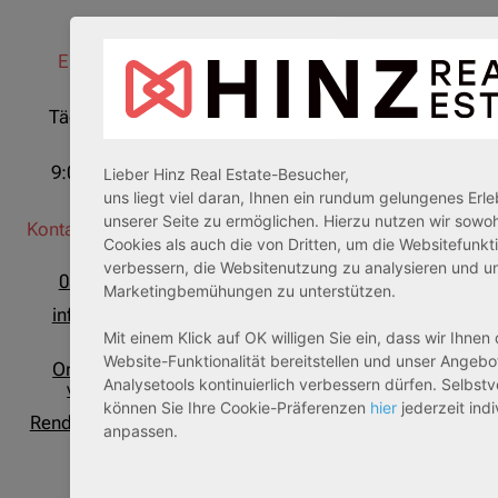
Erreichbarkeit
Unsere Adresse
Täglich, auch an
Bruchhagen 38
Feiertagen
31595 Steyerberg
9:00 - 20:00 Uhr
Lieber Hinz Real Estate-Besucher,
uns liegt viel daran, Ihnen ein rundum gelungenes Erle
unserer Seite zu ermöglichen. Hierzu nutzen wir sowo
Kontaktmöglichkeiten
Social Media
Cookies als auch die von Dritten, um die Websitefunkt
verbessern, die Websitenutzung zu analysieren und u
05764 942777
WhatsApp
Marketingbemühungen zu unterstützen.
info@hinz-real-
LinkedIn
estate.de
Mit einem Klick auf OK willigen Sie ein, dass wir Ihnen 
Facebook
Website-Funktionalität bereitstellen und unser Angebo
Onlineberatung
Instagram
Analysetools kontinuierlich verbessern dürfen. Selbstv
vereinbaren
können Sie Ihre Cookie-Präferenzen
hier
jederzeit indi
Youtube
Rendite-Chancen auf
anpassen.
WhatsApp!
Pinterest