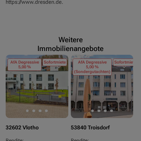
https://www.dresden.de.
Weitere
Immobilienangebote
AfA Degressive
Sofortmiete
AfA Degressive
Sofortmiete
5,00 %
5,00 %
(Sondergutachten)
32602 Vlotho
53840 Troisdorf
5
Rendite:
Rendite:
Re