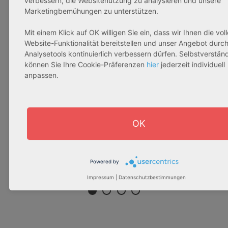
verbessern, die Websitenutzung zu analysieren und unsere
Marketingbemühungen zu unterstützen.
32602 Vlotho
53840 Troisdorf
5
Mit einem Klick auf OK willigen Sie ein, dass wir Ihnen die voll
Website-Funktionalität bereitstellen und unser Angebot durc
Rendite:
Rendite:
Re
Analysetools kontinuierlich verbessern dürfen. Selbstverständ
3,42 %
3,70 %
3
können Sie Ihre Cookie-Präferenzen
hier
jederzeit individuell
Assetklasse:
Assetklasse:
As
anpassen.
Pflegeapartment
Betreutes Wohnen
Pf
Objekteigenschaft:
Objekteigenschaft:
Ob
Bestandsobjekt
Bestandsobjekt
Be
OK
Gesamtfläche:
Gesamtfläche:
Ge
54,53 m² - 62,96 m²
87,17 m² - 153,66 m²
75
Gesamtpreis:
Gesamtpreis:
Ge
Powered by
269.570,00 € – 311.250,00 €
243.651,89 € - 429.392,43 €
Impressum
|
Datenschutzbestimmungen