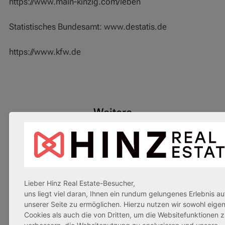
https://www.main-kinzig.com/leben
Statistisches Bundesamt: www.destatis.de
https://www.kfw.de
Weitere
Immobilienangebote
AfA Degressive
Sofortmiete
AfA Degressive
Sofortmiete
5,00 %
5,00 %
(Sondergutachten)
Lieber Hinz Real Estate-Besucher,
uns liegt viel daran, Ihnen ein rundum gelungenes Erlebnis au
unserer Seite zu ermöglichen. Hierzu nutzen wir sowohl eige
Cookies als auch die von Dritten, um die Websitefunktionen 