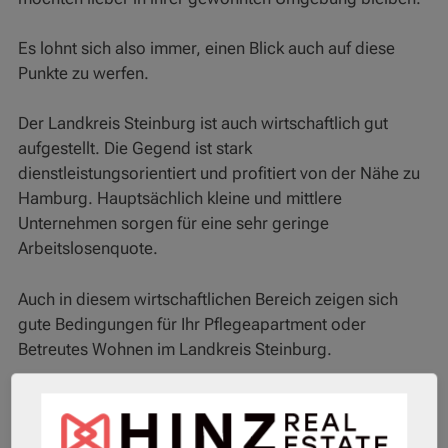
Es lohnt sich also immer, einen Blick auch auf diese
Punkte zu werfen.
Der Landkreis Steinburg ist auch wirtschaftlich gut
aufgestellt. Die Gegend ist stark
dienstleistungsorientiert und profitiert von der Nähe zu
Hamburg. Hauptsächlich kleine und mittlere
Unternehmen sorgen für eine sehr geringe
Arbeitslosenquote.
Auch in diesem wirtschaftlichen Bereich zeigen sich
gute Bedingungen für Ihr Pflegeapartment oder
Betreutes Wohnen im Landkreis Steinburg.
Gut zu wissen: