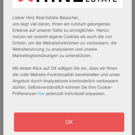
Vor Baubeginn einer Pflegeeinrichtung finden
umfangreiche Auswertungen der Mikro- und Makrolage
vom Landkreis Steinburg statt. Mit Hilfe dieser
Lieber Hinz Real Estate-Besucher,
Auswertungen und weiteren Standortanalysen kann ein
uns liegt viel daran, Ihnen ein rundum gelungenes
genauer Bedarf an Pflegeplätzen ermittelt werden. So
Erlebnis auf unserer Seite zu ermöglichen. Hierzu
nutzen wir sowohl eigene Cookies als auch die von
wird einer Überdeckung, aber auch einer Unterdeckung
Dritten, um die Websitefunktionen zu verbessern, die
an Pflegeplätzen entgegengewirkt und der Bedarf wird
Websitenutzung zu analysieren und unsere
optimal gedeckt.
Marketingbemühungen zu unterstützen.
Wer möchte das nicht – Eine hohe Lebensqualität bis
Mit einem Klick auf OK willigen Sie ein, dass wir Ihnen
die volle Website-Funktionalität bereitstellen und unser
ins hohe Alter? Der Landkreis Steinburg ist als Standort
Angebot durch Analysetools kontinuierlich verbessern
eine sehr gute Wahl. Eine stete Belegung Ihrer
dürfen. Selbstverständlich können Sie Ihre Cookie-
Pflegeimmobilie ist hier nahezu gesichert.
Präferenzen
hier
jederzeit individuell anpassen.
Quellen:
Statistisches Bundesamt: www.destatis.de
OK