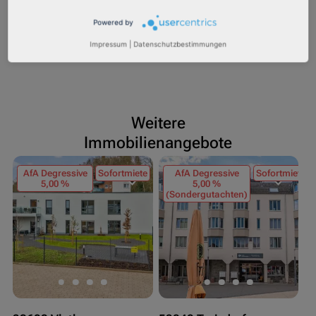
https://www.kfw.de
Powered by
https://www.steinburg.de
Impressum
|
Datenschutzbestimmungen
Weitere
Immobilienangebote
AfA Degressive
Sofortmiete
AfA Degressive
Sofortmiete
5,00 %
5,00 %
(Sondergutachten)