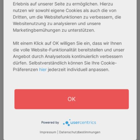
Erlebnis auf unserer Seite zu ermöglichen. Hierzu
optimal gedeckt.
nutzen wir sowohl eigene Cookies als auch die von
Dritten, um die Websitefunktionen zu verbessern, die
Der Landkreis Sigmaringen ist als Standort für Ihre
Websitenutzung zu analysieren und unsere
Marketingbemühungen zu unterstützen.
Pflegeimmobilie bestens geeignet. Eine durchgehende
Belegung ist hier sichergestellt.
Mit einem Klick auf OK willigen Sie ein, dass wir Ihnen
die volle Website-Funktionalität bereitstellen und unser
Quellen:
Angebot durch Analysetools kontinuierlich verbessern
dürfen. Selbstverständlich können Sie Ihre Cookie-
Präferenzen
hier
jederzeit individuell anpassen.
Statistisches Bundesamt: www.destatis.de
https://www.kfw.de
OK
https://www.landkreis-sigmaringen.de/willkommen
Powered by
Impressum
|
Datenschutzbestimmungen
Weitere