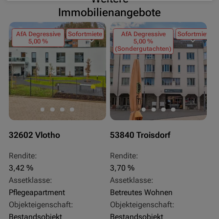
Immobilienangebote
AfA Degressive
Sofortmiete
AfA Degressive
Sofortmiete
5,00 %
5,00 %
(Sondergutachten)
32602 Vlotho
53840 Troisdorf
5
Rendite:
Rendite:
Re
3,42 %
3,70 %
3
Assetklasse:
Assetklasse:
As
Pflegeapartment
Betreutes Wohnen
Pf
Objekteigenschaft:
Objekteigenschaft:
Ob
Bestandsobjekt
Bestandsobjekt
Be