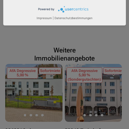
Statistisches Bundesamt: www.destatis.de
Powered by
https://www.kfw.de
Impressum
|
Datenschutzbestimmungen
Weitere
Immobilienangebote
AfA Degressive
Sofortmiete
AfA Degressive
Sofortmiete
5,00 %
5,00 %
(Sondergutachten)