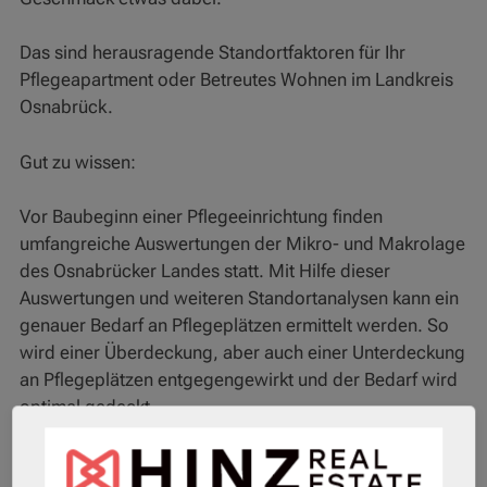
Das sind herausragende Standortfaktoren für Ihr
Pflegeapartment oder Betreutes Wohnen im Landkreis
Osnabrück.
Gut zu wissen:
Vor Baubeginn einer Pflegeeinrichtung finden
umfangreiche Auswertungen der Mikro- und Makrolage
des Osnabrücker Landes statt. Mit Hilfe dieser
Auswertungen und weiteren Standortanalysen kann ein
genauer Bedarf an Pflegeplätzen ermittelt werden. So
wird einer Überdeckung, aber auch einer Unterdeckung
an Pflegeplätzen entgegengewirkt und der Bedarf wird
optimal gedeckt.
Fragt man die Osnabrücker Bevölkerung, so hört man