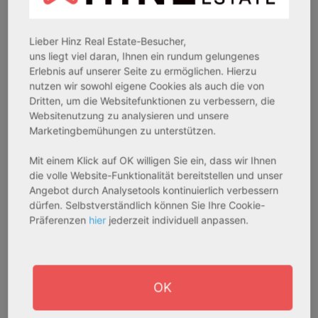
heraus, wie glücklich sie in ihrem Landkreis sind. Wer
bleibt, wird dort auch alt. Der Bedarf an
Pflegeapartments oder Betreutem Wohnen wird also im
Lieber Hinz Real Estate-Besucher,
Osnabrücker Land auch weiterhin hoch bleiben.
uns liegt viel daran, Ihnen ein rundum gelungenes
Erlebnis auf unserer Seite zu ermöglichen. Hierzu
nutzen wir sowohl eigene Cookies als auch die von
Quellen:
Dritten, um die Websitefunktionen zu verbessern, die
Websitenutzung zu analysieren und unsere
https://www.osnabruecker-land.de/erleben/ausfluege-
Marketingbemühungen zu unterstützen.
sehenswertes
Mit einem Klick auf OK willigen Sie ein, dass wir Ihnen
die volle Website-Funktionalität bereitstellen und unser
https://www.osnabruecker-land.de/erleben/kultur-
Angebot durch Analysetools kontinuierlich verbessern
geschichte
dürfen. Selbstverständlich können Sie Ihre Cookie-
Präferenzen
hier
jederzeit individuell anpassen.
https://www.demografieagentur.de/zertifikat/gute-
praxis/landkreis-osnabrueck/
https://jobs.landkreis-osnabrueck.de/
OK