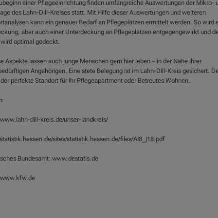
ubeginn einer Pflegeeinrichtung finden umfangreiche Auswertungen der Mikro- 
age des Lahn-Dill-Kreises statt. Mit Hilfe dieser Auswertungen und weiteren
rtanalysen kann ein genauer Bedarf an Pflegeplätzen ermittelt werden. So wird e
ckung, aber auch einer Unterdeckung an Pflegeplätzen entgegengewirkt und de
 wird optimal gedeckt.
ese Aspekte lassen auch junge Menschen gern hier leben – in der Nähe ihrer
bedürftigen Angehörigen. Eine stete Belegung ist im Lahn-Dill-Kreis gesichert. D
r der perfekte Standort für Ihr Pflegeapartment oder Betreutes Wohnen.
n:
/www.lahn-dill-kreis.de/unser-landkreis/
/statistik.hessen.de/sites/statistik.hessen.de/files/AI8_j18.pdf
tisches Bundesamt: www.destatis.de
//www.kfw.de