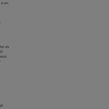
 in ein
e
ter als
20
letzt
-
ige