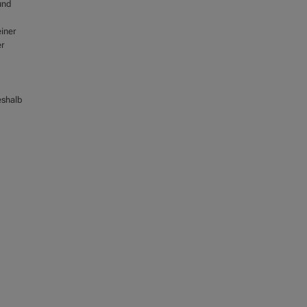
und
iner
r
eshalb