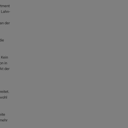
artment
r Lahn-
an der
die
 Kein
on in
kt der
eitet.
bwohl
eite
 mehr