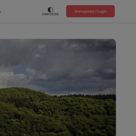
n
Immoportal /
Login
DARK MODE