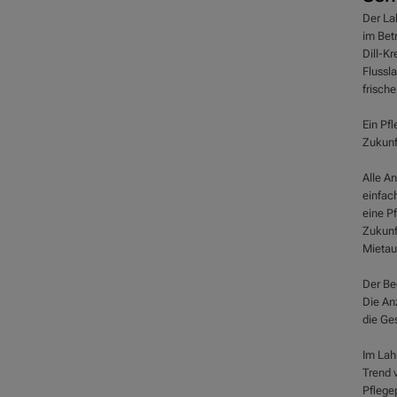
Der Lah
im Bet
Dill-Kr
Flussl
frische
Ein Pfl
Zukunf
Alle A
einfac
eine Pf
Zukunft
Mieta
Der Be
Die An
die Ge
Im Lah
Trend 
Pflegep