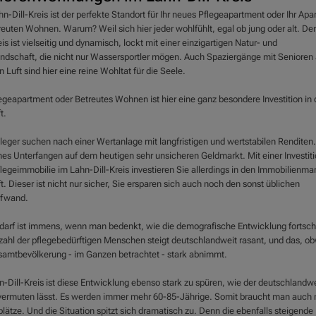
n-Dill-Kreis ist der perfekte Standort für Ihr neues Pflegeapartment oder Ihr Ap
reuten Wohnen. Warum? Weil sich hier jeder wohlfühlt, egal ob jung oder alt. De
eis ist vielseitig und dynamisch, lockt mit einer einzigartigen Natur- und
andschaft, die nicht nur Wassersportler mögen. Auch Spaziergänge mit Senioren 
n Luft sind hier eine reine Wohltat für die Seele.
egeapartment oder Betreutes Wohnen ist hier eine ganz besondere Investition in 
t.
nleger suchen nach einer Wertanlage mit langfristigen und wertstabilen Renditen.
hes Unterfangen auf dem heutigen sehr unsicheren Geldmarkt. Mit einer Investiti
legeimmobilie im Lahn-Dill-Kreis investieren Sie allerdings in den Immobilienmar
. Dieser ist nicht nur sicher, Sie ersparen sich auch noch den sonst üblichen
ufwand.
darf ist immens, wenn man bedenkt, wie die demografische Entwicklung fortschr
zahl der pflegebedürftigen Menschen steigt deutschlandweit rasant, und das, o
samtbevölkerung - im Ganzen betrachtet - stark abnimmt.
n-Dill-Kreis ist diese Entwicklung ebenso stark zu spüren, wie der deutschlandw
vermuten lässt. Es werden immer mehr 60-85-Jährige. Somit braucht man auch
lätze. Und die Situation spitzt sich dramatisch zu. Denn die ebenfalls steigende