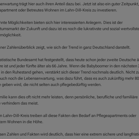
rwartung trägt hier auch ihren Anteil dazu bei. Jetzt ist also ein guter Zeitpunkt,
apartment oder Betreutes Wohnen im Lahn-Dill-Kreis zu investieren.
te Möglichkeiten bieten sich hier interessierten Anlegern. Dies ist der
umsmarkt der Zukunft und dazu ist es noch die lukrativste und sozial wertvollst
möglichkeit.
iner Zahlenüberblick zeigt, wie sich der Trend in ganz Deutschland darstellt.
tistische Bundesamt hat festgestellt, dass heute schon jeder zweite Deutsche äl
re ist und jeder fünfte älter als 66 Jahre. Wenn die Babyboomer in den nächsten 
 in den Ruhestand gehen, verstärkt sich dieser Trend nochmals deutlich. Nicht zu
 auch noch die Lebenserwartung, was dazu führt, dass es auch zukünftig mehr 80
e geben wird, die nicht selten auch pflegebedürftig werden.
ilie kann dies oft nicht mehr leisten, denn persönliche, berufliche und familiäre
 verhindern das meist.
m Lahn-Dill-Kreis treiben all diese Fakten den Bedarf an Pflegeapartments oder
tem Wohnen in die Höhe.
sen Zahlen und Fakten wird deutlich, dass hier eine extrem sichere und langfrist