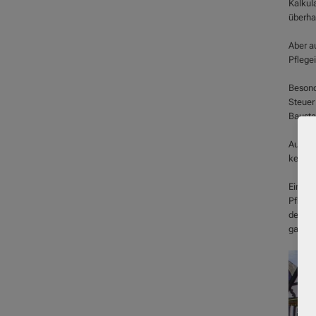
Kalkul
überha
Aber a
Pflege
Besonde
Steuer
Bausta
Auch d
keine 
Ein wei
Pflege
der al
ganz g