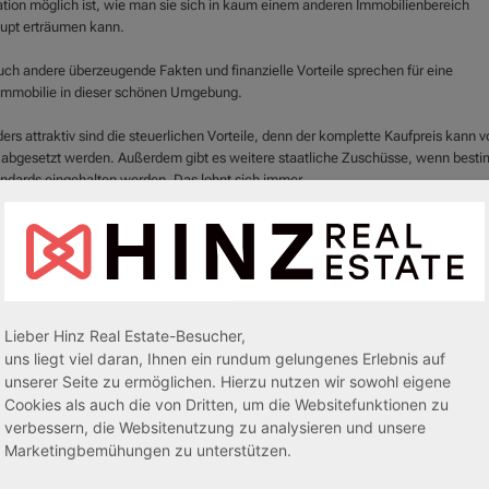
ation möglich ist, wie man sie sich in kaum einem anderen Immobilienbereich
upt erträumen kann.
uch andere überzeugende Fakten und finanzielle Vorteile sprechen für eine
immobilie in dieser schönen Umgebung.
rs attraktiv sind die steuerlichen Vorteile, denn der komplette Kaufpreis kann v
 abgesetzt werden. Außerdem gibt es weitere staatliche Zuschüsse, wenn best
ndards eingehalten werden. Das lohnt sich immer.
er unsichere Geldmarkt braucht Ihnen mit einem Pflegeapartment im Lahn-Dill-K
Sorgen mehr zu machen.
terer Riesenvorteil ist, dass sie kaum laufende Kosten haben, denn Sie vermieten
apartment oder Ihr Apartment im Betreuten Wohnen an einen renommierten Betre
le Betriebskosten und den Verwaltungsaufwand übernimmt. Im Mietvertrag ist da
Lieber Hinz Real Estate-Besucher,
enau geregelt.
uns liegt viel daran, Ihnen ein rundum gelungenes Erlebnis auf
unserer Seite zu ermöglichen. Hierzu nutzen wir sowohl eigene
Cookies als auch die von Dritten, um die Websitefunktionen zu
verbessern, die Websitenutzung zu analysieren und unsere
Marketingbemühungen zu unterstützen.