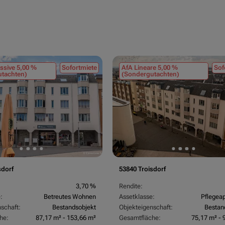
ssive 5,00 %
Sofortmiete
AfA Lineare 5,00 %
Sof
tachten)
(Sondergutachten)
sdorf
53840 Troisdorf
3,70 %
Rendite:
:
Betreutes Wohnen
Assetklasse:
Pflegea
schaft:
Bestandsobjekt
Objekteigenschaft:
Bestan
he:
87,17 m² - 153,66 m²
Gesamtfläche:
75,17 m² - 