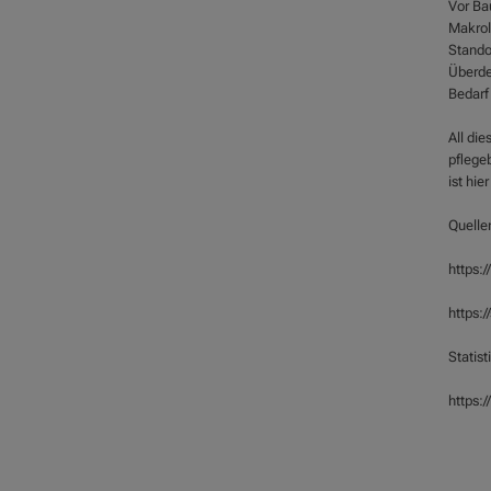
Vor Ba
Makrol
Stando
Überde
Bedarf
All di
pflege
ist hie
Quelle
https:/
https:/
Statis
https: