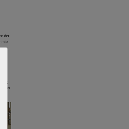
on der
immte
reis
 Ihr
iber,
s dann