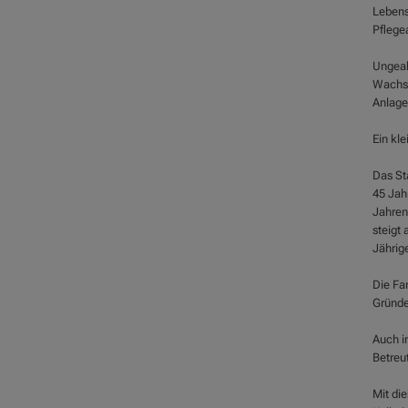
Lebense
Pflege
Ungeahn
Wachst
Anlage
Ein kle
Das Sta
45 Jah
Jahren
steigt
Jährig
Die Fam
Gründe
Auch i
Betreu
Mit die