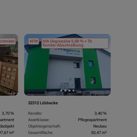
ortmiete
KFW
AfA Degressive 5,00 % + 7b
AfA Lin
Sonder-Abschreibung
(Sonder
32312 Lübbecke
26969 Bu
3,70 %
Rendite:
3,40 %
Rendite:
partment
Assetklasse:
Pflegeapartment
Assetkla
dsobjekt
Objekteigenschaft:
Neubau
Objektei
97,67 m²
Gesamtfläche:
50,47 m²
Gesamtfl