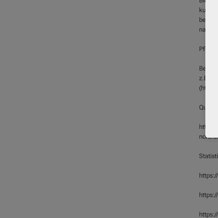
Biblio
kulture
bewahre
nah und
Pflege
Bekann
z.B. A
(https
Quelle
https:/
nord.d
Statis
https:
https:
https: