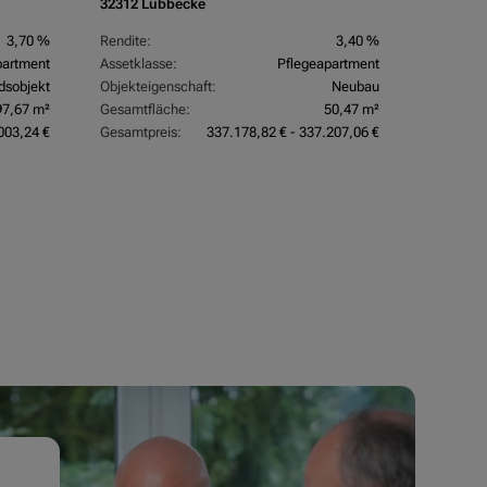
32312 Lübbecke
26969 Bu
3,70 %
Rendite:
3,40 %
Rendite:
partment
Assetklasse:
Pflegeapartment
Assetkla
dsobjekt
Objekteigenschaft:
Neubau
Objektei
97,67 m²
Gesamtfläche:
50,47 m²
Gesamtfl
003,24 €
Gesamtpreis:
337.178,82 € - 337.207,06 €
Gesamtpr