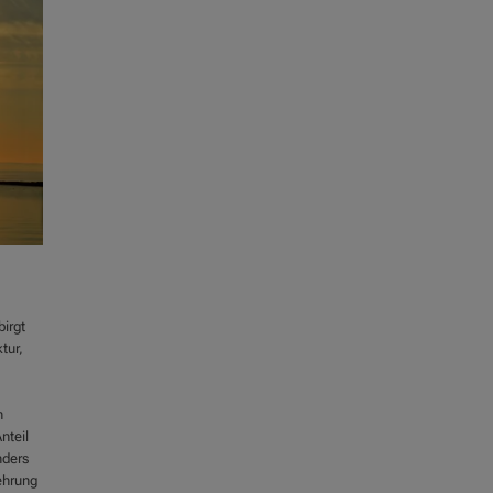
birgt
tur,
n
nteil
nders
ehrung