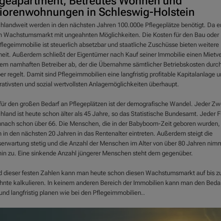
egeapartment, Betreutes Wohnen und
iorenwohnungen in Schleswig-Holstein
hlandweit werden in den nächsten Jahren 100.000e Pflegeplätze benötigt. Da er
in Wachstumsmarkt mit ungeahnten Möglichkeiten. Die Kosten für den Bau oder
flegeimmobilie ist steuerlich absetzbar und staatliche Zuschüsse bieten weitere
heit. Außerdem schließt der Eigentümer nach Kauf seiner Immobilie einen Mietve
nem namhaften Betreiber ab, der die Übernahme sämtlicher Betriebskosten durc
er regelt. Damit sind Pflegeimmobilien eine langfristig profitable Kapitalanlage 
krativsten und sozial wertvollsten Anlagemöglichkeiten überhaupt.
für den großen Bedarf an Pflegeplätzen ist der demografische Wandel. Jeder Zwe
hland ist heute schon älter als 45 Jahre, so das Statistische Bundesamt. Jeder F
mnach schon über 66. Die Menschen, die in der Babyboom-Zeit geboren wurden,
 in den nächsten 20 Jahren in das Rentenalter eintreten. Außerdem steigt die
erwartung stetig und die Anzahl der Menschen im Alter von über 80 Jahren nim
hin zu. Eine sinkende Anzahl jüngerer Menschen steht dem gegenüber.
 dieser festen Zahlen kann man heute schon diesen Wachstumsmarkt auf bis z
hnte kalkulieren. In keinem anderen Bereich der Immobilien kann man den Bedar
und langfristig planen wie bei den Pflegeimmobilien..