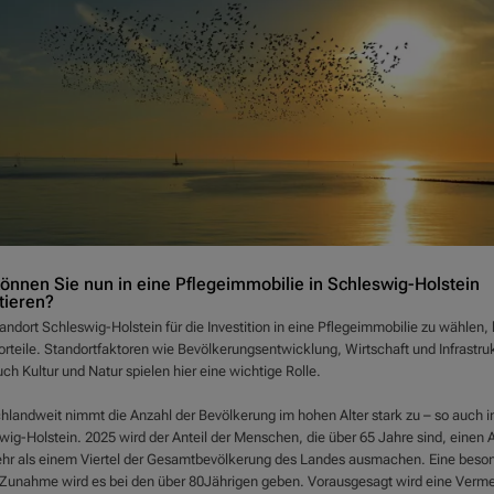
önnen Sie nun in eine Pflegeimmobilie in Schleswig-Holstein
tieren?
ndort Schleswig-Holstein für die Investition in eine Pflegeimmobilie zu wählen, 
orteile. Standortfaktoren wie Bevölkerungsentwicklung, Wirtschaft und Infrastruk
ch Kultur und Natur spielen hier eine wichtige Rolle.
hlandweit nimmt die Anzahl der Bevölkerung im hohen Alter stark zu – so auch i
ig-Holstein. 2025 wird der Anteil der Menschen, die über 65 Jahre sind, einen A
hr als einem Viertel der Gesamtbevölkerung des Landes ausmachen. Eine beso
 Zunahme wird es bei den über 80Jährigen geben. Vorausgesagt wird eine Verm