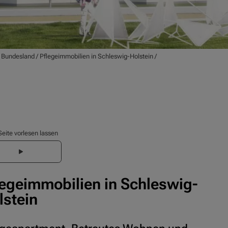
/
Bundesland
/
Pflegeimmobilien in Schleswig-Holstein
/
Seite vorlesen lassen
legeimmobilien in Schleswig-
lstein