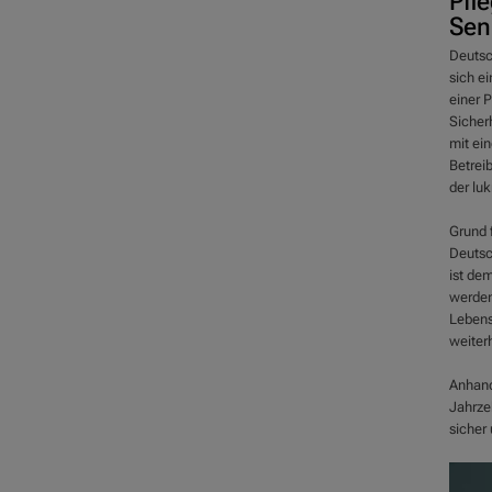
Pfl
Sen
Deutsc
sich e
einer P
Sicher
mit ei
Betreib
der lu
Grund 
Deutsc
ist de
werden
Lebens
weiter
Anhand
Jahrze
sicher 