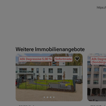
https:
Weitere Immobilienangebote
AfA Degressive 5,00 %
Sofortmiete
AfA Degre
(Sondergu