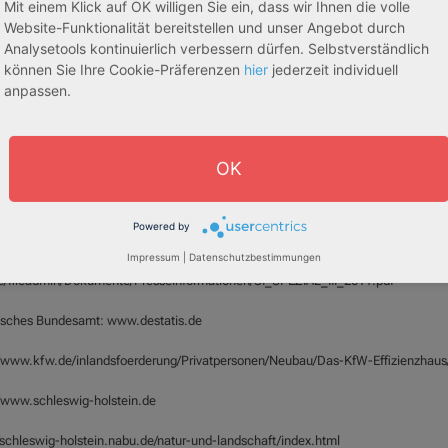
theken, Museen, Theater, Großveranstaltungen usw. haben viel zu bieten. „Das
Mit einem Klick auf OK willigen Sie ein, dass wir Ihnen die volle
lle Erbe und die zeitgenössische Kunst im Land leben von all jenen, die sie erfor
Website-Funktionalität bereitstellen und unser Angebot durch
n, vermitteln und produzieren - für die interessierten Bürger ebenso wie für Gäs
Analysetools kontinuierlich verbessern dürfen. Selbstverständlich
 fern.“
können Sie Ihre Cookie-Präferenzen
hier
jederzeit individuell
anpassen.
einrichtungen in Schleswig-Holstein
te Pflegeeinrichtungen in Schleswig-Holstein werden von namhaften Betreibern
rgentum Pflege (https://argentum-pflege.de) oder Nova Viva GmbH
OK
://www.novaviva-gmbh.de) geleitet.
n:
Powered by
Impressum
|
Datenschutzbestimmungen
/www.statistik-
e/fileadmin/Dokumente/Presseinformationen/SI_SPEZIAL_III_2011.pdf
tisches Bundesamt: www.destatis.de
//www.kfw.de/inlandsfoerderung/Privatpersonen/Neubau/Das-KfW-Effizienzhaus
//www.schleswig-holstein.de
//schleswig-holstein.nabu.de/natur-und-landschaft/index.html