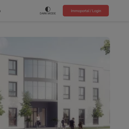
n
Immoportal /
Login
DARK MODE