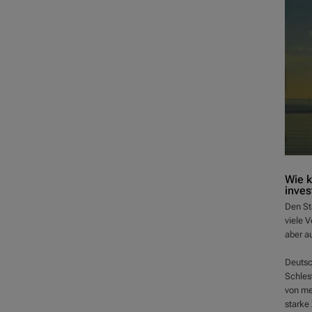
Wie k
inves
Den Sta
viele V
aber au
Deutsc
Schlesw
von me
starke