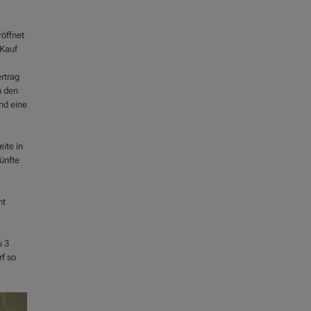
öffnet
 Kauf
rtrag
h den
und eine
ite in
ünfte
mt
u 3
f so