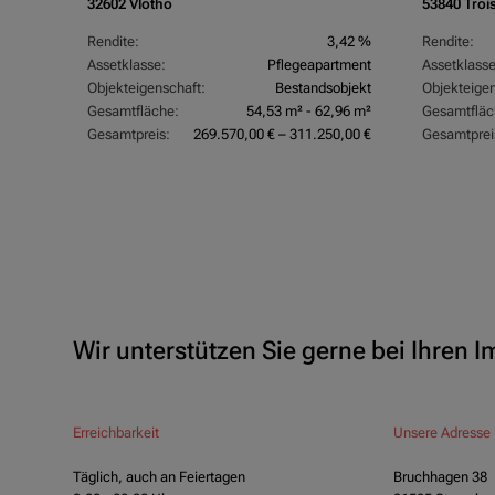
32602 Vlotho
53840 Troi
,07 %
Rendite:
3,42 %
Rendite:
rtment
Assetklasse:
Pflegeapartment
Assetklasse
objekt
Objekteigenschaft:
Bestandsobjekt
Objekteigen
,83 m²
Gesamtfläche:
54,53 m² - 62,96 m²
Gesamtfläc
0,00 €
Gesamtpreis:
269.570,00 € – 311.250,00 €
Gesamtprei
Wir unterstützen Sie gerne bei Ihren 
Erreichbarkeit
Unsere Adresse
Täglich, auch an Feiertagen
Bruchhagen 38