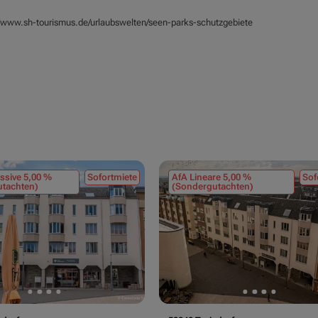
//www.sh-tourismus.de/urlaubswelten/seen-parks-schutzgebiete
ssive 5,00 %
Sofortmiete
AfA Lineare 5,00 %
Sof
tachten)
(Sondergutachten)